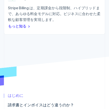
Recognition
ポーネント
SaaS
従量課金請求を提供
決済手段
製品ロードマップ
Stripe Billing は、定期課金から段階制、ハイブリッドま
ステーブルコイン担保型
会計管理の
125 以上の決
Sessions 年次カンファ
のカードを発行
で、あらゆる料金モデルに対応。ビジネスに合わせた柔
自動化
済手段を利用
レンス
エージェントによるサー
Stripe
軟な顧客管理を実現します。
可能
Terminal
採用情報
ビスのプロビジョニング
Sigma
業種別
対面支払い
ニュースルーム
と管理
もっと知る
カスタムレ
Authorization
Stripe Press
ポート
Boost
AI 企業
Data
決済成功率の
クリエイターエコノミ―
Pipeline
最適化
ゲーム
リソース
データの同
Link
ホスピタリティ、旅行、
お問い合わせ
期
スピーディー
レジャー
な決済
保険
アプリへの導入
営業にお問い合わせ
メディアおよびエンター
コードサンプル
パートナーになる
テインメント
開発者のブログ
非営利団体
API ステータス
プロフェッショナルサー
その他
ビス
Product roadmap
パブリックセクター
今後の予定を確認
小売業
Radar
はじめに
不正防止
エコシステム
Atlas
請求書とインボイスはどう違うのか？
スタートアップの企業設立