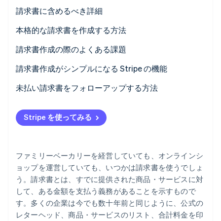
パートナー
請求書に含めるべき詳細
Climate
Stripe App Marketplace
カーボンリムーバル
ビジネス名と連絡先
本格的な請求書を作成する方法
Identity
オンライン本人確認
発行日
請求書作成の際のよくある課題
商品・サービスの概要
請求書作成がシンプルになる Stripe の機能
請求額
未払い請求書をフォローアップする方法
Stripe Sessions 2026
支払い手順
Stripe が AI の経済インフラをどのように構築しているかを
Stripe を使ってみる
ご覧ください。
備考
こちらをご覧ください
ファミリーベーカリーを経営していても、オンラインシ
ョップを運営していても、いつかは請求書を使うでしょ
う。請求書とは、すでに提供された商品・サービスに対
して、ある金額を支払う義務があることを示すもので
す。多くの企業は今でも数十年前と同じように、公式の
レターヘッド、商品・サービスのリスト、合計料金を印