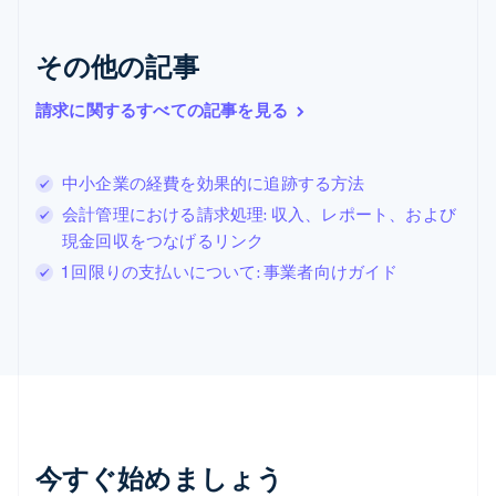
English
Italiano
ジブラルタル
English
その他の記事
シンガポール
English
简体中文
請求に関するすべての記事を見る
スイス
Deutsch
Français
Italiano
English
スウェーデン
中小企業の経費を効果的に追跡する方法
Svenska
English
スペイン
会計管理における請求処理: 収入、レポート、および
Español
English
現金回収をつなげるリンク
スロバキア
1 回限りの支払いについて: 事業者向けガイド
English
スロベニア
English
Italiano
タイ
ไทย
English
チェコ共和国
English
デンマーク
English
今すぐ始めましょう
ドイツ