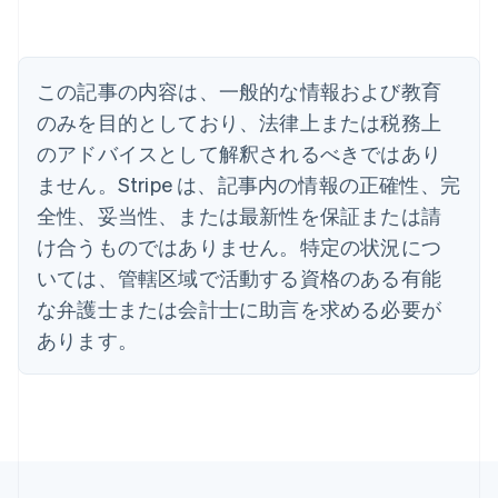
English
イギリス
English
イタリア
この記事の内容は、一般的な情報および教育
Italiano
English
インド
のみを目的としており、法律上または税務上
English
のアドバイスとして解釈されるべきではあり
エストニア
ません。Stripe は、記事内の情報の正確性、完
English
オーストラリア
全性、妥当性、または最新性を保証または請
English
け合うものではありません。特定の状況につ
オーストリア
いては、管轄区域で活動する資格のある有能
Deutsch
English
オランダ
な弁護士または会計士に助言を求める必要が
Nederlands
English
あります。
カナダ
English
Français
キプロス
English
ギリシア
English
クロアチア