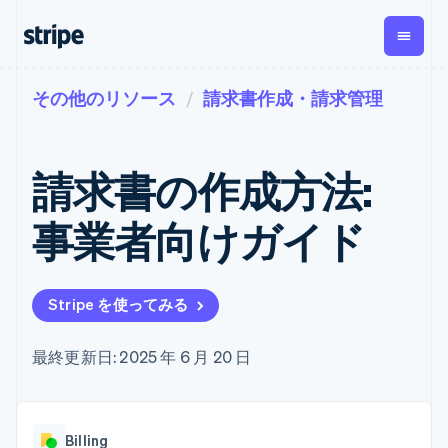
その他のリソース
請求書作成・請求管理
企業規模別
ドキュメント
学ぶ
支払い
収益
資金管
プラッ
理
フォー
大企業向け
Stripe のドキュメント
ブログ
とマー
Payments
Billing
スタートアップ向け
API リファレンス
導入事例
請求書の作成方法:
オンライン決
経常収益
ットプ
Global
ライブラリと SDK
ガイド
済
Metronome
Payouts
イス
Stripe Apps
Managed
事業者向けガイド
従量課金
Payments
第三者
Connec
ユースケース別
マーチャント
サブスクリ
への入
サポート
プション
オブレコード
金
プラッ
ガイド
エージェンティックコマ
サブスクリ
ソリューショ
Payment links
フォー
ース
サポートに問い合わせる
プションの
Stripe を使ってみる
ン
決済の
E コマース / ECサイト
オンライン決済を受け付
管理サポートプラン
コーディング
管理
Invoicing
築
埋込型金融
け
プロフェッショナルサー
1 回限りまた
不要の決済ペ
請求・財務関連
構築済みの決済を実装
ビス
最終更新日: 2025 年 6 月 20 日
は継続
ージ
Checkout
グローバルビジネス
プラットフォームまたは
構築済み決済
Tax
アプリ内決済
マーケットプレイスを構
消費税と
UI
マーケットプレイス
築する
VAT の自動
Elements
資金管理
サブスクリプションを管
柔軟な UI コン
計算
Revenue
会社
Billing
プラットフォーム
理