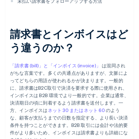
未払い請求書をフォローアップする方法
請求書とインボイスはど
う違うのか？
「請求書 (bill)」と「インボイス (invoice)」
は混同され
がちな言葉です。多くの共通点がありますが、文脈によ
ってどちらの用語が使われるかが決まります。一般的
に、請求書はB2C取引で決済を要求する際に使用され、
インボイスは B2B 環境でより一般的です。企業は通常、
決済期日の頃に到着するよう請求書を送付します。一
方、インボイスは
ネット 30 またはネット 60
のよう
な、顧客が支払うまでの日数を指定する、より長い決済
条件を持つことができます。B2B 取引には会計や法的要
件がより多いため、インボイスは請求書よりも詳細にな