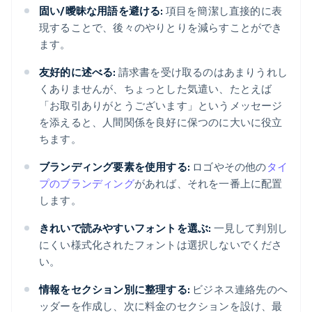
固い/曖昧な用語を避ける:
項目を簡潔し直接的に表
現することで、後々のやりとりを減らすことができ
ます。
友好的に述べる:
請求書を受け取るのはあまりうれし
くありませんが、ちょっとした気遣い、たとえば
「お取引ありがとうございます」というメッセージ
を添えると、人間関係を良好に保つのに大いに役立
ちます。
ブランディング要素を使用する:
ロゴやその他の
タイ
プのブランディング
があれば、それを一番上に配置
します。
きれいで読みやすいフォントを選ぶ:
一見して判別し
にくい様式化されたフォントは選択しないでくださ
い。
情報をセクション別に整理する:
ビジネス連絡先のヘ
ッダーを作成し、次に料金のセクションを設け、最