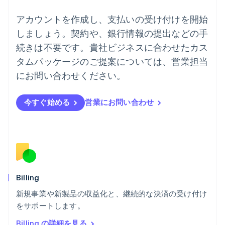
Deutsch
English
ニュージーランド
アカウントを作成し、支払いの受け付けを開始
English
しましょう。契約や、銀行情報の提出などの手
ノルウェー
English
続きは不要です。貴社ビジネスに合わせたカス
ハンガリー
タムパッケージのご提案については、営業担当
English
フィンランド
にお問い合わせください。
English
Svenska
ブラジル
今すぐ始める
営業にお問い合わせ
Português
English
フランス
Français
English
ブルガリア
English
ベルギー
Nederlands
Français
Deutsch
English
ポーランド
Billing
English
新規事業や新製品の収益化と、継続的な決済の受け付け
ポルトガル
Português
English
をサポートします。
マルタ
Billing の詳細を見る
English