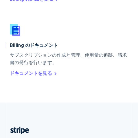
マレーシア
English
简体中文
メキシコ
Español
English
ラトビア
English
Billing のドキュメント
リトアニア
English
サブスクリプションの作成と管理、使用量の追跡、請求
リヒテンシュタイン
書の発行を行います。
Deutsch
English
ルーマニア
ドキュメントを見る
English
ルクセンブルグ
Français
Deutsch
English
中国香港特別行政区
English
简体中文
中国本土
简体中文
English
日本
日本語
English