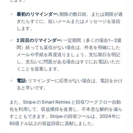
最初のリマインダー:
期限の数日前、または期限が過
ぎたらすぐに、短いメールまたはメッセージを送信
します。
2 回目のリマインダー:
一定期間（多くの場合1～2週
間）経っても返信がない場合は、件名を明確にした
メールや手紙を再度送りましょう。支払期日を明記
し、支払いに問題がある場合はすぐにお電話いただ
くことを提案します。
電話:
リマインダーに応答がない場合は、電話をかけ
ると早いです。
また、Stripe の Smart Retries と回収ワークフロー自動
アイルランド
化を利用して、収益獲得を改善し、不本意な解約を減ら
English
すこともできます。Stripe の回収ツールは、2024年に
アメリカ
65億ドル以上の収益回収に貢献しました。
English
Español
简体中文
アラブ首長国連邦