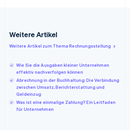
English
Griechenland
English
Indien
English
Weitere Artikel
Irland
English
Italien
Weitere Artikel zum Thema Rechnungsstellung
Italiano
English
Japan
日本語
English
Wie Sie die Ausgaben kleiner Unternehmen
Kanada
effektiv nachverfolgen können
English
Français
Abrechnung in der Buchhaltung: Die Verbindung
Kroatien
English
Italiano
zwischen Umsatz, Berichterstattung und
Lettland
Geldeinzug
English
Was ist eine einmalige Zahlung? Ein Leitfaden
Liechtenstein
für Unternehmen
Deutsch
English
Litauen
English
Luxemburg