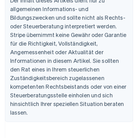
Der Inhalt dieses Artikels dient nur zu
allgemeinen Informations- und
Australien
Bildungszwecken und sollte nicht als Rechts-
English
Belgien
oder Steuerberatung interpretiert werden.
Nederlands
Français
Deutsch
English
Stripe übernimmt keine Gewähr oder Garantie
Brasilien
für die Richtigkeit, Vollständigkeit,
Português
English
Bulgarien
Angemessenheit oder Aktualität der
English
Informationen in diesem Artikel. Sie sollten
Dänemark
English
den Rat eines in Ihrem steuerlichen
Deutschland
Zuständigkeitsbereich zugelassenen
Deutsch
English
Estland
kompetenten Rechtsbeistands oder von einer
English
Steuerberatungsstelle einholen und sich
Festlandchina
hinsichtlich Ihrer speziellen Situation beraten
简体中文
English
Finnland
lassen.
English
Svenska
Frankreich
Français
English
Gibraltar