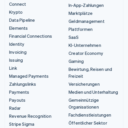
Connect
In-App-Zahlungen
Krypto
Marktplätze
Data Pipeline
Geldmanagement
Elements
Plattformen
Financial Connections
SaaS
Identity
KI-Unternehmen
Invoicing
Creator Economy
Issuing
Gaming
Link
Bewirtung, Reisen und
Managed Payments
Freizeit
Zahlungslinks
Versicherungen
Payments
Medien und Unterhaltung
Payouts
Gemeinnützige
Organisationen
Radar
Fachdienstleistungen
Revenue Recognition
Öffentlicher Sektor
Stripe Sigma