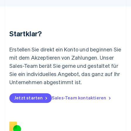
Français
Deutsch
English
Malaysia
English
简体中文
Malta
English
Startklar?
Mexiko
Español
English
Neuseeland
Erstellen Sie direkt ein Konto und beginnen Sie
English
mit dem Akzeptieren von Zahlungen. Unser
Niederlande
Nederlands
English
Sales-Team berät Sie gerne und gestaltet für
Norwegen
Sie ein individuelles Angebot, das ganz auf Ihr
English
Österreich
Unternehmen abgestimmt ist.
Deutsch
English
Polen
Jetzt starten
Sales-Team kontaktieren
English
Portugal
Português
English
Rumänien
English
Schweden