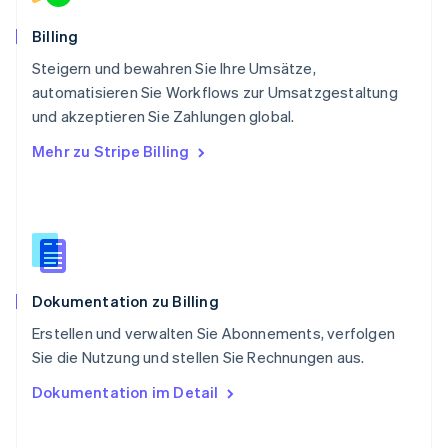
Svenska
English
Schweiz
Billing
Deutsch
Français
Italiano
English
Steigern und bewahren Sie Ihre Umsätze,
Singapur
English
简体中文
automatisieren Sie Workflows zur Umsatzgestaltung
Slowakei
und akzeptieren Sie Zahlungen global.
English
Mehr zu Stripe Billing
Slowenien
English
Italiano
Sonderverwaltungsregion Hongkong,
China
English
简体中文
Spanien
Español
English
Dokumentation zu Billing
Thailand
ไทย
English
Erstellen und verwalten Sie Abonnements, verfolgen
Tschechische Republik
Sie die Nutzung und stellen Sie Rechnungen aus.
English
Ungarn
Dokumentation im Detail
English
Vereinigte Arabische Emirate
English