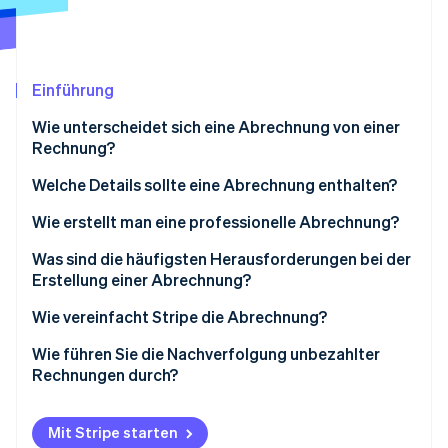
Betrugsprävention
Ecosystem
Atlas
Start-up-Gründung
Partner
Stripe App-Marktplatz
Climate
Einführung
CO₂-Entnahme
Wie unterscheidet sich eine Abrechnung von einer
Identity
Rechnung?
Online-Identitätsprüfung
Welche Details sollte eine Abrechnung enthalten?
Geschäfts- und Kontaktdaten
Wie erstellt man eine professionelle Abrechnung?
Ausstellungsdatum
Was sind die häufigsten Herausforderungen bei der
Stripe-Sessions 2026
Erstellung einer Abrechnung?
Erfahren Sie, wie Stripe Lösungen für die Wirts
Zusammenfassung der Produkte oder
Jetzt ansehen
Dienstleistungen
Wie vereinfacht Stripe die Abrechnung?
Fälliger Betrag
Wie führen Sie die Nachverfolgung unbezahlter
Rechnungen durch?
Zahlungsanweisungen
Weitere Anmerkungen
Mit Stripe starten