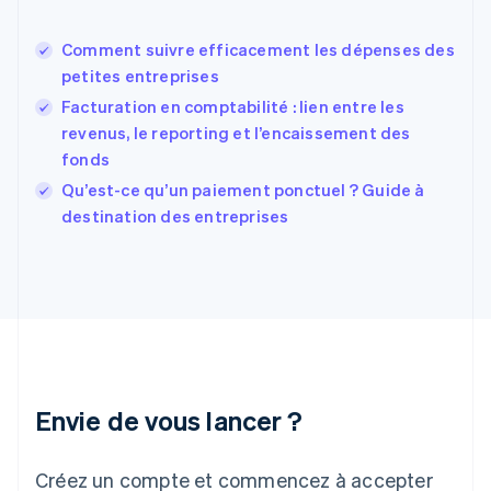
English
États-Unis
Comment suivre efficacement les dépenses des
English
Español
简体中文
petites entreprises
Finlande
English
Svenska
Facturation en comptabilité : lien entre les
France
revenus, le reporting et l’encaissement des
Français
English
fonds
Gibraltar
English
Qu’est-ce qu’un paiement ponctuel ? Guide à
Grèce
destination des entreprises
English
Hongrie
English
Inde
English
Irlande
English
Italie
Italiano
English
Envie de vous lancer ?
Japon
日本語
English
Créez un compte et commencez à accepter
Lettonie