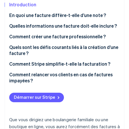
Découvrez les prochaines évolutions
Commerce en ligne
Introduction
Radar
En quoi une facture diffère-t-elle d’une note ?
Prévention de la fraude
Écosystème
Quelles informations une facture doit-elle inclure ?
Atlas
Constitution de start-up
Coordonnées de l’entreprise
Comment créer une facture professionnelle ?
Partenaires
Climate
Stripe App Marketplace
Élimination du carbone
Date d’émission
Quels sont les défis courants liés à la création d’une
facture ?
Identity
Récapitulatif des produits ou services
Vérification de l'identité
Comment Stripe simplifie-t-elle la facturation ?
Montant dû
Comment relancer vos clients en cas de factures
Instructions de paiement
impayées ?
Remarques complémentaires
Stripe Sessions 2026
Démarrer sur Stripe
Découvrez comment Stripe construit l’infrastructure écono
Regarder la vidéo
Que vous dirigiez une boulangerie familiale ou une
boutique en ligne, vous aurez forcément des factures à