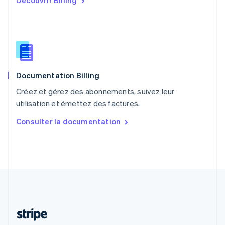
Découvrir Billing
Português
English
R.A.S. de Hong Kong, Chine
English
简体中文
République tchèque
English
Roumanie
English
Documentation Billing
Royaume-Uni
English
Créez et gérez des abonnements, suivez leur
Singapour
utilisation et émettez des factures.
English
简体中文
Slovaquie
Consulter la documentation
English
Slovénie
English
Italiano
Suède
Svenska
English
Suisse
Deutsch
Français
Italiano
English
Thaïlande
ไทย
English