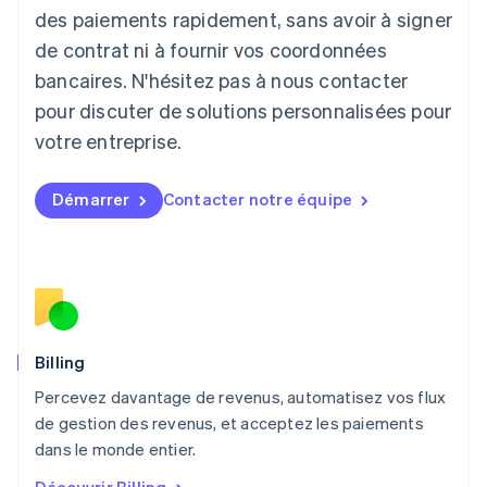
English
des paiements rapidement, sans avoir à signer
Liechtenstein
de contrat ni à fournir vos coordonnées
Deutsch
English
Lituanie
bancaires. N'hésitez pas à nous contacter
English
pour discuter de solutions personnalisées pour
Luxembourg
votre entreprise.
Français
Deutsch
English
Malaisie
English
简体中文
Démarrer
Contacter notre équipe
Malte
English
Mexique
Español
English
Norvège
English
Nouvelle-Zélande
English
Billing
Pays-Bas
Percevez davantage de revenus, automatisez vos flux
Nederlands
English
de gestion des revenus, et acceptez les paiements
Pologne
English
dans le monde entier.
Portugal