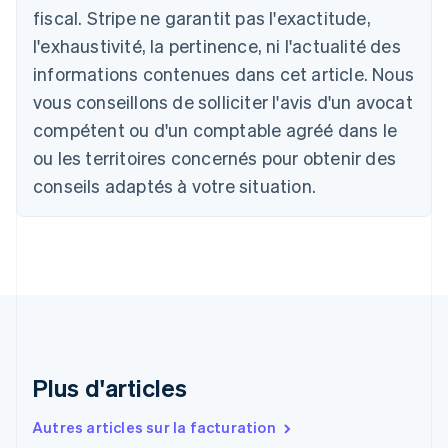
Deutsch
English
fiscal. Stripe ne garantit pas l'exactitude,
Belgique
l'exhaustivité, la pertinence, ni l'actualité des
Nederlands
Français
Deutsch
English
Brésil
informations contenues dans cet article. Nous
Português
English
vous conseillons de solliciter l'avis d'un avocat
Bulgarie
compétent ou d'un comptable agréé dans le
English
Canada
ou les territoires concernés pour obtenir des
English
Français
conseils adaptés à votre situation.
Chine continentale
简体中文
English
Chypre
English
Croatie
English
Italiano
Danemark
English
Émirats arabes unis
English
Plus d'articles
Espagne
Español
English
Autres articles sur la facturation
Estonie