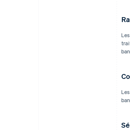
Ra
Les
tra
ban
Co
Les
ban
Sé