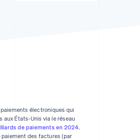
Stripe Sessions 2026
Découvrez comment
Stripe construit
l’infrastructure
économique de l’IA.
Regarder la vidéo
paiements électroniques qui
 aux États-Unis via le réseau
illiards de paiements en 2024
.
e paiement des factures (par