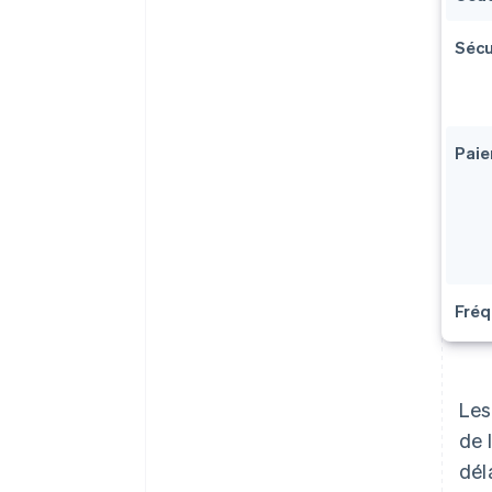
Sécu
Paie
Fré
Le
de 
dél