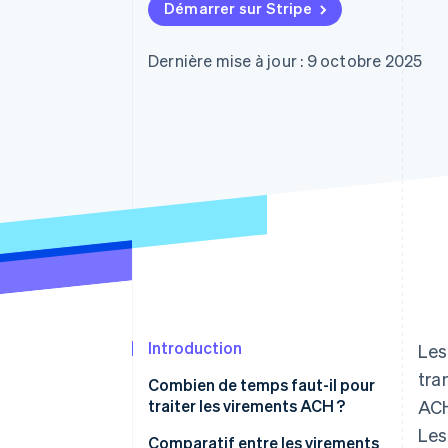
Authorization Boost
Démarrer sur Stripe
Acceptation optimisée
Link
Paiements accélérés
Dernière mise à jour : 9 octobre 2025
Financial Connections
Comptes financiers associés
Introduction
Les
tra
Combien de temps faut-il pour
traiter les virements ACH ?
ACH
Les
Comparatif entre les virements