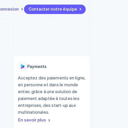
onnexion
Contacter notre équipe
Ressources
Écosystème
Contact
t marketplaces
Plus
Intégrations d'applications
Partenaires
Contacter notre équipe
Product roadmap
elle
Exemples de code
Stripe App Marketplace
Devenir partenaire
Découvrez les prochaines
r les
Blog des développeurs
évolutions
rs
État de l'API
 platforms
Radar
ciers intégrés
Payments
Prévention de la fraude
ratif
es et virtuelles
Atlas
Acceptez des paiements en ligne,
Constitution de start-up
en personne et dans le monde
Climate
entier, grâce à une solution de
Élimination du carbone
paiement adaptée à toutes les
Identity
entreprises, des start-up aux
Vérification de l'identité
multinationales.
En savoir plus