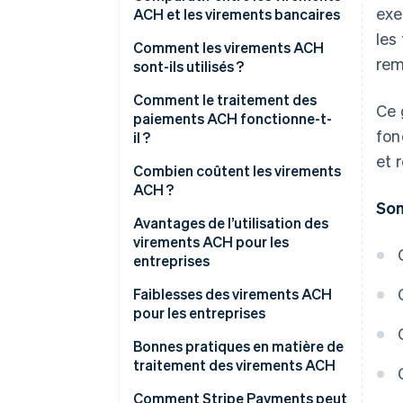
exe
ACH et les virements bancaires
les
Rapidité
Comment les virements ACH
rem
sont-ils utilisés ?
Coût
Comment le traitement des
Ce 
Sécurité
paiements ACH fonctionne-t-
fon
il ?
Paiements internationaux
et 
Combien coûtent les virements
Fréquence
ACH ?
So
Avantages de l’utilisation des
virements ACH pour les
entreprises
Faiblesses des virements ACH
pour les entreprises
Bonnes pratiques en matière de
traitement des virements ACH
Devoir de vigilance et
Comment Stripe Payments peut