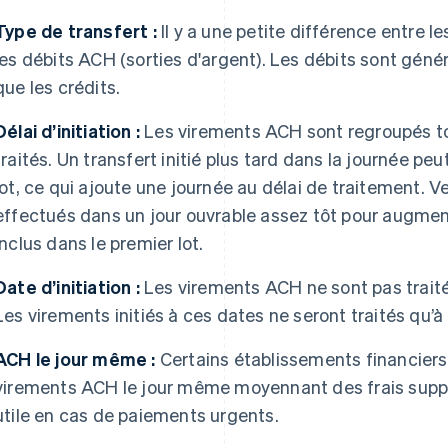
Type de transfert :
Il y a une petite différence entre l
les débits ACH (sorties d'argent). Les débits sont gén
que les crédits.
Délai d’initiation :
Les virements ACH sont regroupés tou
traités. Un transfert initié plus tard dans la journée pe
lot, ce qui ajoute une journée au délai de traitement. Ve
effectués dans un jour ouvrable assez tôt pour augment
inclus dans le premier lot.
Date d’initiation :
Les virements ACH ne sont pas traités
Les virements initiés à ces dates ne seront traités qu’à 
ACH le jour même :
Certains établissements financiers
virements ACH le jour même moyennant des frais supplém
utile en cas de paiements urgents.