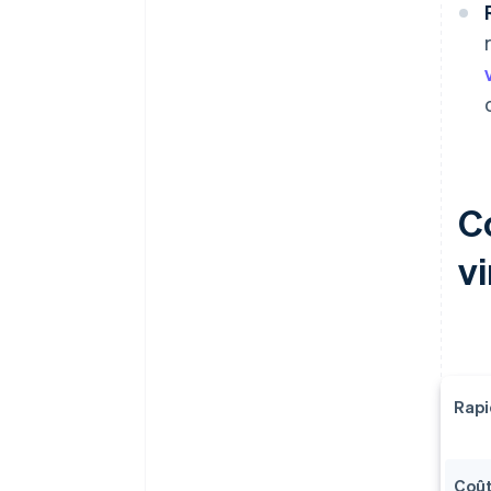
C
v
Rapi
Coû