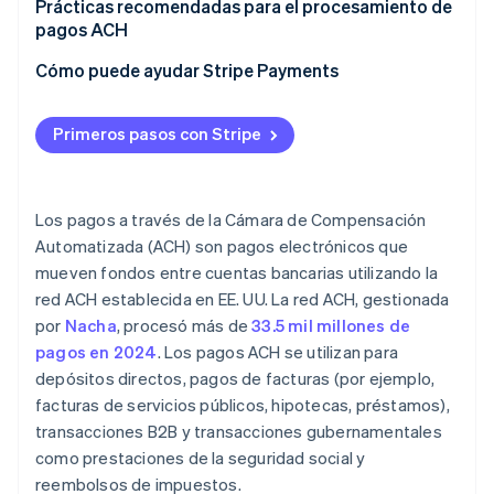
Prácticas recomendadas para el procesamiento de
pagos ACH
Diligencia debida y autenticación
Cómo puede ayudar Stripe Payments
Gestión de riesgos y prevención del fraude
Primeros pasos con Stripe
Calendarios de procesamientos por lotes
Cumplimiento de la normativa y preparación de
auditorías
Los pagos a través de la Cámara de Compensación
Automatizada (ACH) son pagos electrónicos que
Seguridad y privacidad de los datos
mueven fondos entre cuentas bancarias utilizando la
Educación y admisión de clientes
red ACH establecida en EE. UU. La red ACH, gestionada
por
Nacha
, procesó más de
33.5 mil millones de
Alianzas estratégicas
pagos en 2024
. Los pagos ACH se utilizan para
depósitos directos, pagos de facturas (por ejemplo,
facturas de servicios públicos, hipotecas, préstamos),
transacciones B2B y transacciones gubernamentales
como prestaciones de la seguridad social y
reembolsos de impuestos.