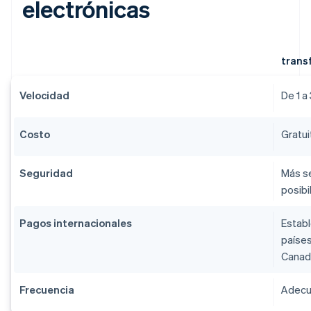
electrónicas
trans
Velocidad
De 1 a
Costo
Gratui
Seguridad
Más se
posibi
Pagos internacionales
Establ
países
Canadá
Frecuencia
Adecu