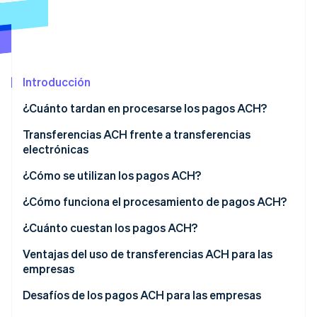
Ecosistema
Sesiones de Stripe 2026
Socios
Descubre cómo Stripe construye la infraestructura económi
Introducción
Stripe App Marketplace
Mirar ahora
¿Cuánto tardan en procesarse los pagos ACH?
Transferencias ACH frente a transferencias
electrónicas
Velocidad
¿Cómo se utilizan los pagos ACH?
Costo
¿Cómo funciona el procesamiento de pagos ACH?
Seguridad
¿Cuánto cuestan los pagos ACH?
Pagos internacionales
Ventajas del uso de transferencias ACH para las
empresas
Frecuencia
Desafíos de los pagos ACH para las empresas