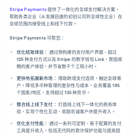
Stripe Payments
提供了一体化的全球支付解决方案，
帮助各类企业（从发展迅速的初创公司到全球性企业）在
全球范围内接受线上和线下付款。
Stripe Payments 可帮您：
优化结账体验：
通过预构建的支付用户界面、超过
125 种支付方式以及 Stripe 的数字钱包 Link，营造顺
畅的客户体验，并节省数千个工程小时。
更快地拓展新市场：
借助跨境支付选项，触达全球客
户，降低多币种管理的复杂性与成本，业务覆盖 195
个国家/地区，支持超过 135 种货币。
整合线上线下支付：
打造线上线下一体化的商务体
阿联酋
验，实现个性化互动、奖励忠诚客户并提升收入。
English
爱尔兰
优化支付性能：
通过一系列可定制、易于配置的支付
English
工具提升收入，包括无代码的欺诈保护功能与提高授