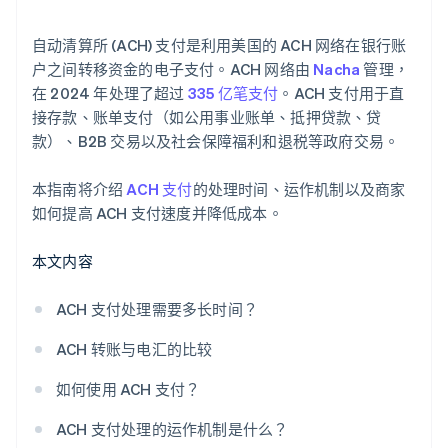
合规和审计准备
自动清算所 (ACH) 支付是利用美国的 ACH 网络在银行账
数据安全和隐私
户之间转移资金的电子支付。ACH 网络由
Nacha
管理，
在 2024 年处理了超过
335 亿笔支付
。ACH 支付用于直
客户培训与支持
接存款、账单支付（如公用事业账单、抵押贷款、贷
款）、B2B 交易以及社会保障福利和退税等政府交易。
战略合作伙伴关系
本指南将介绍
ACH 支付
的处理时间、运作机制以及商家
如何提高 ACH 支付速度并降低成本。
本文内容
ACH 支付处理需要多长时间？
ACH 转账与电汇的比较
如何使用 ACH 支付？
ACH 支付处理的运作机制是什么？