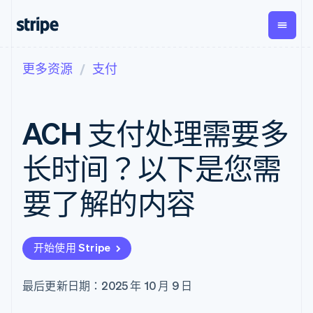
更多资源
支付
按企业阶段
文档
学习
支付
营收
资金管
平台
理
易市
大型企业
Stripe 文档
博客
Payments
Billing
初创企业
API 参考文档
客户案例
ACH 支付处理需要多
在线支付
经常性收入
Global
Conn
库与 SDK
指南
Managed
Metronome
Payouts
Stripe Apps
Payments
按用量计费
平台
长时间？以下是您需
备案商家解决
Subscriptions
向第三
按应用场景
方案
方打款
支持
订阅管理
Payment links
Crypto
要了解的内容
指南
智能体商务
Invoicing
钱包、
加密货币
获取支持
无代码支付
一次性或定期
稳定币
电子商务
接受线上付款
托管支持方案
Checkout
账单
发行和
嵌入式金融
实施预置结账流程
专业服务
预构建支付界
Tax
发卡基
开始使用 Stripe
财务自动化
构建平台或交易市场
面
销售税和增值
础设施
全球化企业
管理订阅
Elements
税自动化
应用内支付
提供按用量计费
灵活的 UI 组件
Revenue
最后更新日期：2025 年 10 月 9 日
交易市场
发行稳定币支持的支付卡
Payment
Recognition
公司
资金管理
通过智能体配置和管理服
methods
会计自动化
平台
务