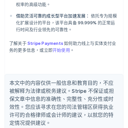
爱沙尼亚
权率的高级功能。
English
奥地利
借助灵活可靠的成长型平台加速发展：
依托专为规模
Deutsch
English
化扩展设计的平台，该平台具备 99.999% 的正常运
澳大利亚
行时间及行业领先的可靠性。
English
巴西
Português
English
了解关于
Stripe Payments
如何助力线上与实体支付业
保加利亚
务的更多信息，或立即
开始使用
。
English
比利时
Nederlands
Français
Deutsch
English
波兰
English
丹麦
本文中的内容仅供一般信息和教育目的，不应
English
被解释为法律或税务建议。Stripe 不保证或担
德国
保文章中信息的准确性、完整性、充分性或时
Deutsch
English
法国
效性。您应该寻求在您的司法管辖区获得执业
Français
English
许可的合格律师或会计师的建议，以就您的特
芬兰
定情况提供建议。
English
Svenska