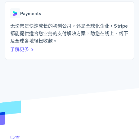
接入 125+ 种支
Stripe Sigma
产品路线图
SaaS
付方式
自定义报告
Sessions 年度大会
Authorization
Data Pipeline
Payments
招聘
Boost
数据同步
资讯中心
支付成功率优
资源
无论您是快速成长的初创公司，还是全球化企业，Stripe
Stripe Press
化
按行业
都能提供适合您业务的支付解决方案，助您在线上、线下
Link
应用集成
及全球各地轻松收款。
加速结账
AI 企业
代码示例
创作者经济
开发者博客
联系
了解更多
游戏
API 状态
酒店、旅游与休闲
联系销售
保险
成为合作伙伴
更多
媒体与娱乐
Product roadmap
非营利组织
了解未来规划
专业服务
公共部门
Radar
零售
欺诈防范
Atlas
初创企业注册
生态系统
Climate
碳移除
合作伙伴
Stripe App Marketplace
导言