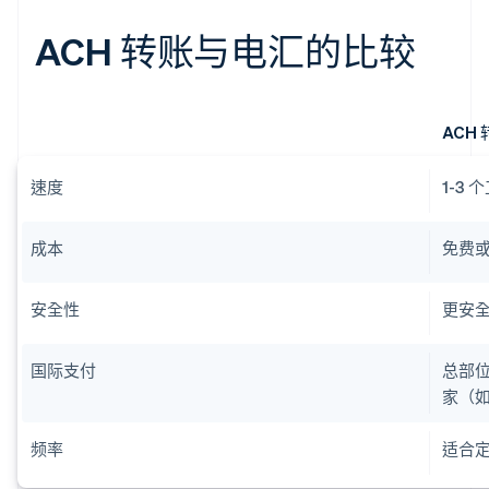
ACH 转账与电汇的比较
ACH 
速度
1-3 
成本
免费
安全性
更安
国际支付
总部位
家（
频率
适合