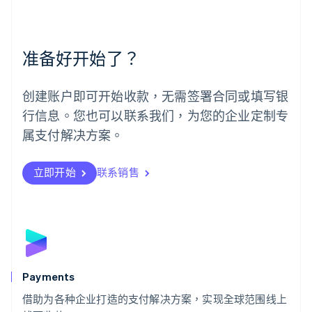
美国
English
Español
简体中文
墨西哥
Español
English
准备好开始了？
挪威
English
葡萄牙
创建账户即可开始收款，无需签署合同或填写银
Português
English
行信息。您也可以联系我们，为您的企业定制专
日本
日本語
English
属支付解决方案。
瑞典
Svenska
English
瑞士
立即开始
联系销售
Deutsch
Français
Italiano
English
塞浦路斯
English
斯洛伐克
English
斯洛文尼亚
English
Italiano
Payments
泰国
ไทย
English
借助为各种企业打造的支付解决方案，实现全球范围线上
希腊