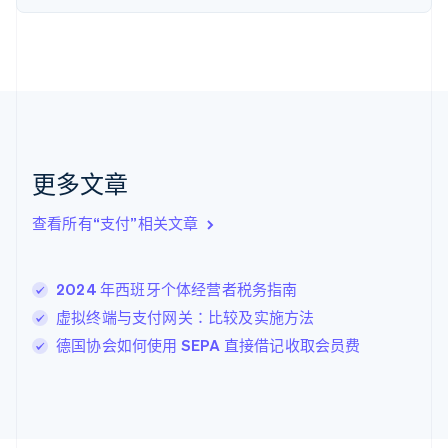
荷兰
Nederlands
English
加拿大
English
Français
捷克
English
克罗地亚
English
Italiano
拉脱维亚
更多文章
English
立陶宛
查看所有“支付”相关文章
English
列支敦士登
Deutsch
English
卢森堡
2024 年西班牙个体经营者税务指南
Français
Deutsch
English
虚拟终端与支付网关：比较及实施方法
罗马尼亚
德国协会如何使用 SEPA 直接借记收取会员费
English
马尔他
English
马来西亚
English
简体中文