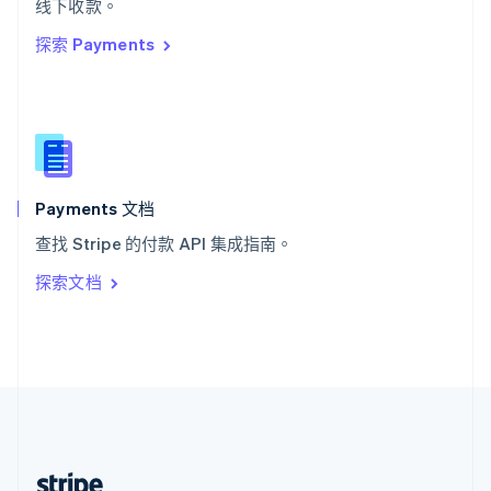
线下收款。
English
探索 Payments
西班牙
Español
English
新加坡
English
简体中文
新西兰
English
匈牙利
English
Payments 文档
意大利
查找 Stripe 的付款 API 集成指南。
Italiano
English
印度
探索文档
English
英国
English
直布罗陀
English
中国内地
简体中文
English
中国香港特别行政区
English
简体中文