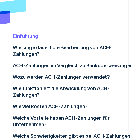
Betrugsprävention
Ecosystem
Atlas
Start-up-Gründung
Partner
Stripe App-Marktplatz
Climate
CO₂-Entnahme
Einführung
Wie lange dauert die Bearbeitung von ACH-
Zahlungen?
ACH-Zahlungen im Vergleich zu Banküberweisungen
Stripe-Sessions 2026
Erfahren Sie, wie Stripe Lösungen für die Wirtschaf
Geschwindigkeit
Wozu werden ACH-Zahlungen verwendet?
Jetzt ansehen
Kosten
Wie funktioniert die Abwicklung von ACH-
Zahlungen?
Sicherheit
Wie viel kosten ACH-Zahlungen?
Internationale Zahlungen
Welche Vorteile haben ACH-Zahlungen für
Wiederkehrende Zahlungen
Unternehmen?
Welche Schwierigkeiten gibt es bei ACH-Zahlungen