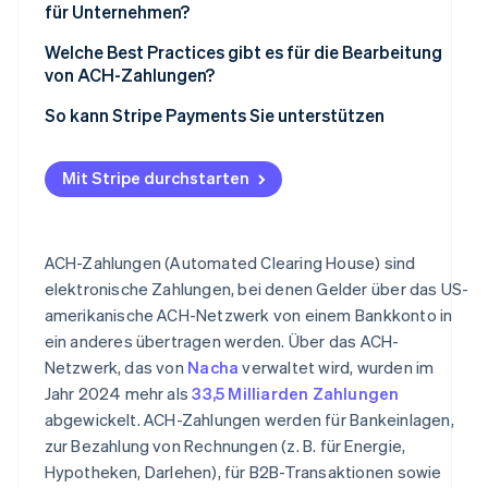
für Unternehmen?
Welche Best Practices gibt es für die Bearbeitung
von ACH-Zahlungen?
Due Diligence und Authentifizierung
So kann Stripe Payments Sie unterstützen
Risikomanagement und Betrugserkennung
Mit Stripe durchstarten
Batching-Zeitpläne
Compliance und Audit-Bereitschaft
ACH-Zahlungen (Automated Clearing House) sind
Datensicherheit und Datenschutz
elektronische Zahlungen, bei denen Gelder über das US-
amerikanische ACH-Netzwerk von einem Bankkonto in
Kundenschulung und -support
ein anderes übertragen werden. Über das ACH-
Strategische Partnerschaften
Netzwerk, das von
Nacha
verwaltet wird, wurden im
Jahr 2024 mehr als
33,5 Milliarden Zahlungen
abgewickelt. ACH-Zahlungen werden für Bankeinlagen,
zur Bezahlung von Rechnungen (z. B. für Energie,
Hypotheken, Darlehen), für B2B-Transaktionen sowie