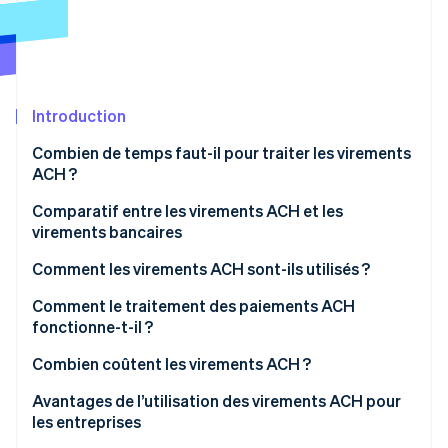
Découvrez les prochaines évolutions
Commerce en ligne
Radar
Prévention de la fraude
Écosystème
Atlas
Constitution de start-up
Introduction
Partenaires
Climate
Stripe App Marketplace
Combien de temps faut-il pour traiter les virements
Élimination du carbone
ACH ?
Identity
Vérification de l'identité
Comparatif entre les virements ACH et les
virements bancaires
Rapidité
Comment les virements ACH sont-ils utilisés ?
Coût
Comment le traitement des paiements ACH
Stripe Sessions 2026
fonctionne-t-il ?
Sécurité
Découvrez comment Stripe construit l’infrastructure écono
Regarder la vidéo
Combien coûtent les virements ACH ?
Paiements internationaux
Avantages de l’utilisation des virements ACH pour
Fréquence
les entreprises