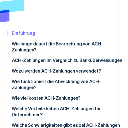
Betrugsprävention
Ecosystem
Atlas
Start-up-Gründung
Partner
Stripe App-Marktplatz
Climate
CO₂-Entnahme
Einführung
Identity
Wie lange dauert die Bearbeitung von ACH-
Online-Identitätsprüfung
Zahlungen?
ACH-Zahlungen im Vergleich zu Banküberweisungen
Geschwindigkeit
Wozu werden ACH-Zahlungen verwendet?
Stripe-Sessions 2026
Kosten
Wie funktioniert die Abwicklung von ACH-
Erfahren Sie, wie Stripe Lösungen für die Wirtschaf
Zahlungen?
Jetzt ansehen
Sicherheit
Wie viel kosten ACH-Zahlungen?
Internationale Zahlungen
Welche Vorteile haben ACH-Zahlungen für
Wiederkehrende Zahlungen
Unternehmen?
Welche Schwierigkeiten gibt es bei ACH-Zahlungen