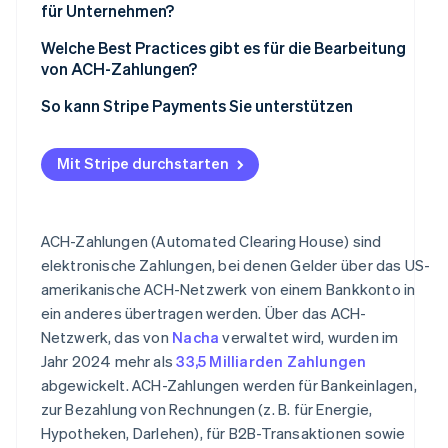
für Unternehmen?
Welche Best Practices gibt es für die Bearbeitung
von ACH-Zahlungen?
Due Diligence und Authentifizierung
So kann Stripe Payments Sie unterstützen
Risikomanagement und Betrugserkennung
Mit Stripe durchstarten
Batching-Zeitpläne
Compliance und Audit-Bereitschaft
ACH-Zahlungen (Automated Clearing House) sind
Datensicherheit und Datenschutz
elektronische Zahlungen, bei denen Gelder über das US-
amerikanische ACH-Netzwerk von einem Bankkonto in
Kundenschulung und -support
ein anderes übertragen werden. Über das ACH-
Strategische Partnerschaften
Netzwerk, das von
Nacha
verwaltet wird, wurden im
Jahr 2024 mehr als
33,5 Milliarden Zahlungen
abgewickelt. ACH-Zahlungen werden für Bankeinlagen,
zur Bezahlung von Rechnungen (z. B. für Energie,
Hypotheken, Darlehen), für B2B-Transaktionen sowie