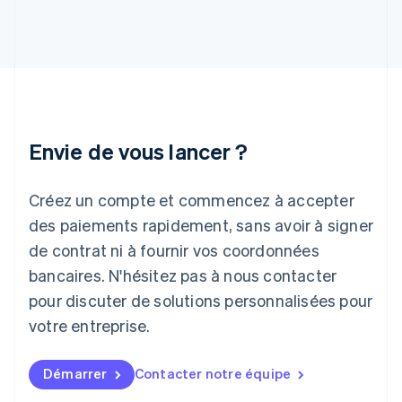
Hongrie
English
Inde
English
Irlande
English
Italie
Italiano
English
Envie de vous lancer ?
Japon
日本語
English
Créez un compte et commencez à accepter
Lettonie
English
des paiements rapidement, sans avoir à signer
Liechtenstein
de contrat ni à fournir vos coordonnées
Deutsch
English
Lituanie
bancaires. N'hésitez pas à nous contacter
English
pour discuter de solutions personnalisées pour
Luxembourg
votre entreprise.
Français
Deutsch
English
Malaisie
English
简体中文
Démarrer
Contacter notre équipe
Malte
English