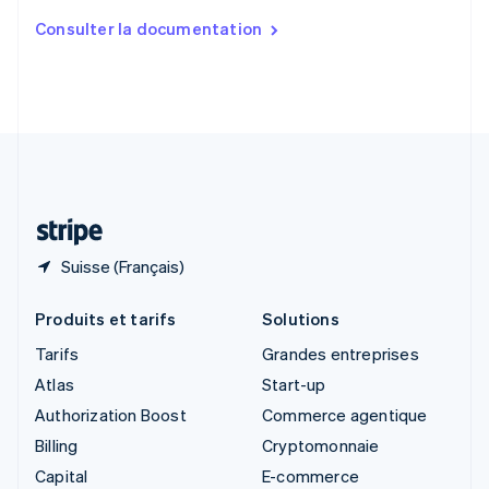
Slovaquie
Consulter la documentation
English
Slovénie
English
Italiano
Suède
Svenska
English
Suisse
Deutsch
Français
Italiano
English
Thaïlande
ไทย
English
Suisse (Français)
Produits et tarifs
Solutions
Tarifs
Grandes entreprises
Atlas
Start-up
Authorization Boost
Commerce agentique
Billing
Cryptomonnaie
Capital
E-commerce