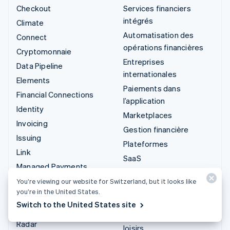
Checkout
Services financiers
intégrés
Climate
Automatisation des
Connect
opérations financières
Cryptomonnaie
Entreprises
Data Pipeline
internationales
Elements
Paiements dans
Financial Connections
l’application
Identity
Marketplaces
Invoicing
Gestion financière
Issuing
Plateformes
Link
SaaS
Managed Payments
Entreprises d'IA
Liens de paiement
You’re viewing our website for Switzerland, but it looks like
Économie des créateurs
you’re in the United States.
Payments
Jeux
Switch to the United States site
Payouts
Hôtellerie, voyages et
Radar
loisirs