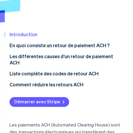
Découvrez les prochaines évolutions
Commerce en ligne
Radar
Prévention de la fraude
Écosystème
Atlas
Constitution de start-up
Introduction
Partenaires
Climate
Stripe App Marketplace
En quoi consiste un retour de paiement ACH ?
Élimination du carbone
Les différentes causes d’un retour de paiement
Identity
Vérification de l'identité
ACH
Fonds insuffisants
Liste complète des codes de retour ACH
Problèmes de compte
Codes courants
Comment réduire les retours ACH
Problèmes d’autorisation
Codes moins courants
Stripe Sessions 2026
Démarrer avec Stripe
Découvrez comment Stripe construit l’infrastructure écono
Interruption des paiements
Codes applicables aux transactions internationales
Regarder la vidéo
Erreurs administratives
Les paiements ACH (Automated Clearing House) sont
Erreurs bancaires
des transactions électroniques qui transfèrent des