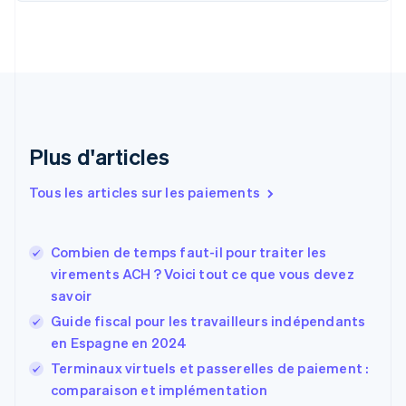
Chypre
English
Croatie
English
Italiano
Danemark
English
Émirats arabes unis
English
Plus d'articles
Espagne
Español
English
Tous les articles sur les paiements
Estonie
English
États-Unis
Combien de temps faut-il pour traiter les
English
Español
简体中文
virements ACH ? Voici tout ce que vous devez
Finlande
English
Svenska
savoir
France
Guide fiscal pour les travailleurs indépendants
Français
English
en Espagne en 2024
Gibraltar
English
Terminaux virtuels et passerelles de paiement :
Grèce
comparaison et implémentation
English