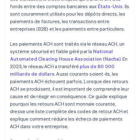
fonds entre des comptes bancaires aux
États-Unis
. Ils
Litiges et fraudes
sont couramment utilisés pour les dépôts directs, les
Défaillances techniques ou procédurales
paiements de factures, les transactions entre
entreprises (B2B) et les paiements entre particuliers.
Problèmes de conformité et juridiques
Les paiements ACH sont traités via le réseau ACH, un
système sécurisé et fiable géré par la
National
Automated Clearing House Association (Nacha)
. En
2023, le réseau ACH a transféré
plus de 80 000
milliards de dollars
. Aussi courants soient-ils, les
paiements ACH échouent parfois. Lorsque des retours
ACH se produisent, il est important de comprendre leur
cause et de réagir en conséquence. Ce guide explique
pourquoi les retours ACH sont monnaie courante,
dresse une liste complète des codes de retour ACH et
explique comment réduire les échecs de paiements
ACH dans votre entreprise.