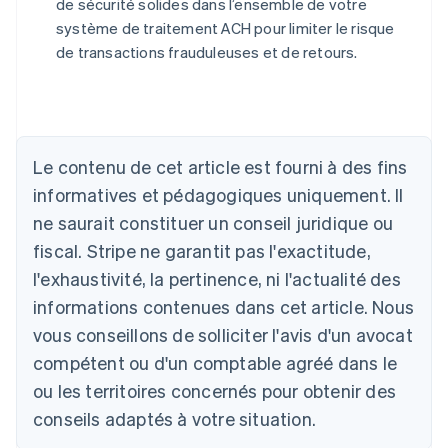
de sécurité solides dans l’ensemble de votre
système de traitement ACH pour limiter le risque
de transactions frauduleuses et de retours.
Allemagne
Le contenu de cet article est fourni à des fins
Deutsch
English
Australie
informatives et pédagogiques uniquement. Il
English
ne saurait constituer un conseil juridique ou
Autriche
Deutsch
English
fiscal. Stripe ne garantit pas l'exactitude,
Belgique
l'exhaustivité, la pertinence, ni l'actualité des
Nederlands
Français
Deutsch
English
Brésil
informations contenues dans cet article. Nous
Português
English
vous conseillons de solliciter l'avis d'un avocat
Bulgarie
compétent ou d'un comptable agréé dans le
English
Canada
ou les territoires concernés pour obtenir des
English
Français
conseils adaptés à votre situation.
Chine continentale
简体中文
English