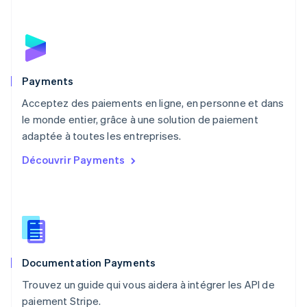
Mexique
Español
English
Norvège
English
Nouvelle-Zélande
English
Payments
Pays-Bas
Acceptez des paiements en ligne, en personne et dans
Nederlands
English
le monde entier, grâce à une solution de paiement
Pologne
English
adaptée à toutes les entreprises.
Portugal
Découvrir Payments
Português
English
R.A.S. de Hong Kong, Chine
English
简体中文
République tchèque
English
Roumanie
English
Documentation Payments
Royaume-Uni
English
Trouvez un guide qui vous aidera à intégrer les API de
Singapour
paiement Stripe.
English
简体中文