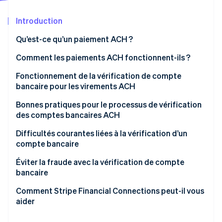
Découvrez les prochaines évolutions
Commerce en ligne
Introduction
Radar
Prévention de la fraude
Qu’est-ce qu’un paiement ACH ?
Écosystème
Atlas
Constitution de start-up
Comment les paiements ACH fonctionnent-ils ?
Partenaires
Climate
Stripe App Marketplace
Initiation de la transaction
Fonctionnement de la vérification de compte
Élimination du carbone
bancaire pour les virements ACH
Traitement par lots
Identity
Vérification de l'identité
Collecte des coordonnées bancaires
Bonnes pratiques pour le processus de vérification
Traitement
des comptes bancaires ACH
Vérification de la propriété du compte
Règlement
Adoptez des mesures de sécurité renforcées
Difficultés courantes liées à la vérification d’un
Activation du compte vérifié
compte bancaire
Notification et reporting
Maintenez la conformité et la confidentialité des
Surveillance des comptes pour détecter toute
Stripe Sessions 2026
données
Éviter la fraude avec la vérification de compte
activité suspecte
Découvrez comment Stripe construit l’infrastructure écono
bancaire
Regarder la vidéo
Mettez à jour et testez régulièrement les processus
de vérification
Comment Stripe Financial Connections peut-il vous
aider
Expliquez à vos clients et utilisateurs comment cela
marche