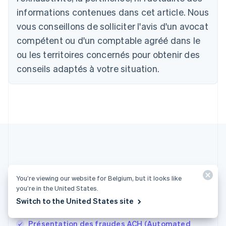
Belgique
informations contenues dans cet article. Nous
Nederlands
Français
Deutsch
English
Brésil
vous conseillons de solliciter l'avis d'un avocat
Português
English
compétent ou d'un comptable agréé dans le
Bulgarie
ou les territoires concernés pour obtenir des
English
Canada
conseils adaptés à votre situation.
English
Français
Chine continentale
简体中文
English
Chypre
English
Croatie
English
Italiano
Danemark
English
Émirats arabes unis
Plus d'articles
English
You’re viewing our website for Belgium, but it looks like
Espagne
you’re in the United States.
Tous les articles sur les paiements
Español
English
Switch to the United States site
Estonie
English
Présentation des fraudes ACH (Automated