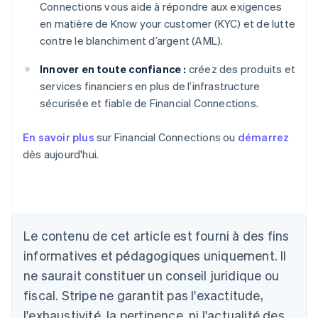
Connections vous aide à répondre aux exigences
en matière de Know your customer (KYC) et de lutte
contre le blanchiment d’argent (AML).
Innover en toute confiance :
créez des produits et
services financiers en plus de l’infrastructure
sécurisée et fiable de Financial Connections.
En savoir plus
sur Financial Connections ou
démarrez
dès aujourd'hui.
Le contenu de cet article est fourni à des fins
Allemagne
Deutsch
English
informatives et pédagogiques uniquement. Il
Australie
ne saurait constituer un conseil juridique ou
English
Autriche
fiscal. Stripe ne garantit pas l'exactitude,
Deutsch
English
l'exhaustivité, la pertinence, ni l'actualité des