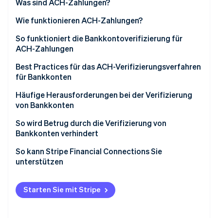
Was sind ACH-Zahlungen?
Betrugsprävention
Ecosystem
Atlas
Wie funktionieren ACH-Zahlungen?
Start-up-Gründung
Partner
Stripe App-Marktplatz
Einleitung von Transaktionen
So funktioniert die Bankkontoverifizierung für
Climate
ACH-Zahlungen
CO₂-Entnahme
Stapelverarbeitung
Identity
Erfassen von Kontoinformationen
Best Practices für das ACH-Verifizierungsverfahren
Verarbeitung
Online-Identitätsprüfung
für Bankkonten
Verifizieren der Kontoinhaberschaft
Zahlungsabwicklung
Strenge Sicherheitsmaßnahmen implementieren
Häufige Herausforderungen bei der Verifizierung
Aktivieren eines verifizierten Kontos
von Bankkonten
Benachrichtigung und Berichterstattung
Einhaltung von Vorschriften und Datenschutz
Überwachen von Konten im Hinblick auf verdächtige
So wird Betrug durch die Verifizierung von
Aktivitäten
Regelmäßige Aktualisierung und Prüfung der
Stripe-Sessions 2026
Bankkonten verhindert
Erfahren Sie, wie Stripe Lösungen für die Wirts
Verifizierungsprozesse
Jetzt ansehen
So kann Stripe Financial Connections Sie
Informieren von Kundinnen und Kunden über die
unterstützen
Funktionsweise
Verwenden von fortschrittlichen Analysetools
Starten Sie mit Stripe
Verbessern der Nutzererfahrung