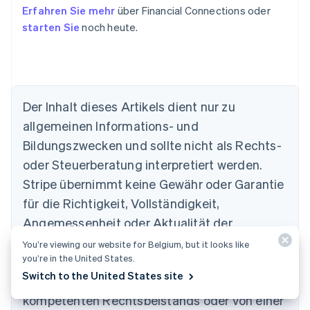
Erfahren Sie mehr
über Financial Connections oder
starten Sie
noch heute.
Der Inhalt dieses Artikels dient nur zu
allgemeinen Informations- und
Bildungszwecken und sollte nicht als Rechts-
Australien
oder Steuerberatung interpretiert werden.
English
Belgien
Stripe übernimmt keine Gewähr oder Garantie
Nederlands
Français
Deutsch
English
für die Richtigkeit, Vollständigkeit,
Brasilien
Português
English
Angemessenheit oder Aktualität der
Bulgarien
Informationen in diesem Artikel. Sie sollten
You’re viewing our website for Belgium, but it looks like
English
you’re in the United States.
Dänemark
den Rat eines in Ihrem steuerlichen
English
Switch to the United States site
Zuständigkeitsbereich zugelassenen
Deutschland
kompetenten Rechtsbeistands oder von einer
Deutsch
English