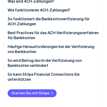
Was sind ACH-Zahlungen?
Betrugsprävention
Ecosystem
Atlas
Wie funktionieren ACH-Zahlungen?
Start-up-Gründung
Partner
Stripe App-Marktplatz
Einleitung von Transaktionen
So funktioniert die Bankkontoverifizierung für
Climate
ACH-Zahlungen
CO₂-Entnahme
Stapelverarbeitung
Erfassen von Kontoinformationen
Best Practices für das ACH-Verifizierungsverfahren
Verarbeitung
für Bankkonten
Verifizieren der Kontoinhaberschaft
Zahlungsabwicklung
Strenge Sicherheitsmaßnahmen implementieren
Häufige Herausforderungen bei der Verifizierung
Aktivieren eines verifizierten Kontos
von Bankkonten
Stripe-Sessions 2026
Benachrichtigung und Berichterstattung
Einhaltung von Vorschriften und Datenschutz
Erfahren Sie, wie Stripe Lösungen für die Wirtschaft
Überwachen von Konten im Hinblick auf verdächtige
So wird Betrug durch die Verifizierung von
Jetzt ansehen
Aktivitäten
Regelmäßige Aktualisierung und Prüfung der
Bankkonten verhindert
Verifizierungsprozesse
So kann Stripe Financial Connections Sie
Informieren von Kundinnen und Kunden über die
unterstützen
Funktionsweise
Verwenden von fortschrittlichen Analysetools
Starten Sie mit Stripe
Verbessern der Nutzererfahrung