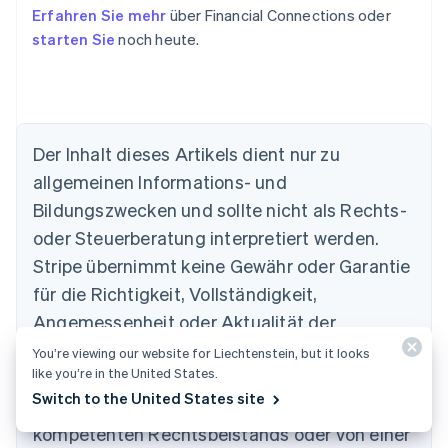
Erfahren Sie mehr
über Financial Connections oder
starten Sie
noch heute.
Der Inhalt dieses Artikels dient nur zu
allgemeinen Informations- und
Bildungszwecken und sollte nicht als Rechts-
Australien
oder Steuerberatung interpretiert werden.
English
Belgien
Stripe übernimmt keine Gewähr oder Garantie
Nederlands
Français
Deutsch
English
für die Richtigkeit, Vollständigkeit,
Brasilien
Português
English
Angemessenheit oder Aktualität der
Bulgarien
Informationen in diesem Artikel. Sie sollten
You’re viewing our website for Liechtenstein, but it looks
English
like you’re in the United States.
Dänemark
den Rat eines in Ihrem steuerlichen
English
Switch to the United States site
Zuständigkeitsbereich zugelassenen
Deutschland
kompetenten Rechtsbeistands oder von einer
Deutsch
English