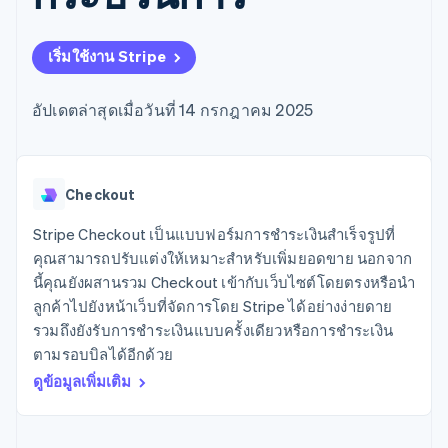
มากกว่า 125
ขายและ VAT
แพลตฟอร์ม
การใช้งาน
รายการ
Authorization
อัตโนมัติ
Revenue
แผนงานผลิตภัณฑ์
SaaS
ออกบัตรที่มีสเตเบิลคอยน์
Boost
Recognition
การประชุมประจำปีแบบ
รองรับอยู่
เริ่มใช้งาน Stripe
ยกระดับการ
เซสชัน
จัดเตรียมและจัดการ
ระบบ
ยอมรับการ
ตำแหน่งงาน
บริการด้วยเอเจนต์
อัตโนมัติ
ชำระเงิน
Link
ห้องข่าว
อัปเดตล่าสุดเมื่อวันที่ 14 กรกฎาคม 2025
ตามอุตสาหกรรม
การชำระเงินที่
สำหรับการ
Stripe
Stripe Press
Sigma
รวดเร็วขึ้น
ทำบัญชี
รายงานที่
บริษัท AI
แหล่งข้อมูล
ออกแบบเอง
แวดวงครีเอเตอร์
Data
เกม
การติดต่อ
Checkout
Pipeline
การบริการ การเดินทาง
การเชื่อมต่อการทำงาน
การซิงค์
และสันทนาการ
แอป
Stripe Checkout เป็นแบบฟอร์มการชำระเงินสำเร็จรูปที่
ติดต่อฝ่ายขาย
ข้อมูล
ประกันภัย
ตัวอย่างโค้ด
สมัครเป็นพาร์ทเนอร์
คุณสามารถปรับแต่งให้เหมาะสำหรับเพิ่มยอดขาย นอกจาก
สื่อและความบันเทิง
บล็อกของนักพัฒนา
นี้คุณยังผสานรวม Checkout เข้ากับเว็บไซต์โดยตรงหรือนำ
องค์กรไม่แสวงผลกำไร
สถานะ API
บริการเฉพาะทาง
ลูกค้าไปยังหน้าเว็บที่จัดการโดย Stripe ได้อย่างง่ายดาย
ภาครัฐ
เพิ่มเติม
รวมถึงยังรับการชำระเงินแบบครั้งเดียวหรือการชำระเงิน
ธุรกิจค้าปลีก
Product roadmap
ตามรอบบิลได้อีกด้วย
ดูสิ่งที่กำลังจะมาถึง
ดูข้อมูลเพิ่มเติม
Radar
ระบบนิเวศ
การป้องกันการฉ้อโกง
Atlas