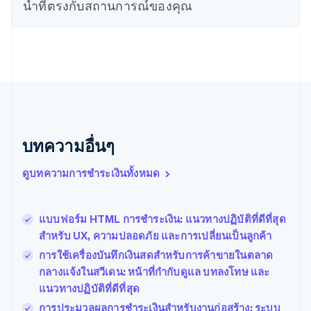
เดนมาร์ก
นําที่ตรงกับสถานการณ์ของคุณ
English
ไทย
ไทย
English
นอร์เวย์
English
นิวซีแลนด์
English
เนเธอร์แลนด์
Nederlands
English
บทความอื่นๆ
บราซิล
Português
English
ดูบทความการชำระเงินทั้งหมด
บัลแกเรีย
English
เบลเยียม
Nederlands
Français
Deutsch
English
แบบฟอร์ม HTML การชำระเงิน: แนวทางปฏิบัติที่ดีที่สุด
โปรตุเกส
สำหรับ UX, ความปลอดภัย และการเปลี่ยนเป็นลูกค้า
Português
English
การใช้เครื่องบันทึกเงินสดสำหรับการค้าขายในตลาด
โปแลนด์
กลางแจ้งในสวีเดน: หน้าที่กำกับดูแล บทลงโทษ และ
English
ฝรั่งเศส
แนวทางปฏิบัติที่ดีที่สุด
Français
English
การประมวลผลการชำระเงินสำหรับงานก่อสร้าง: ระบบ