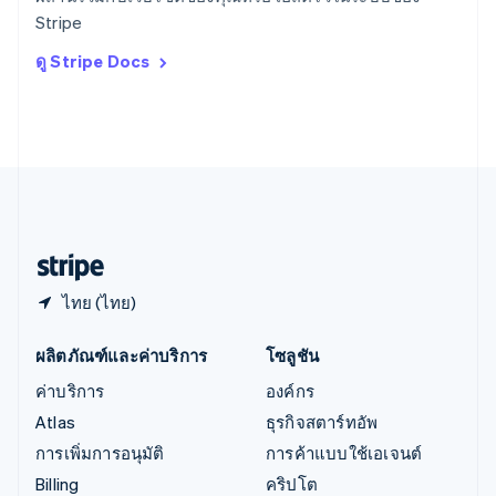
ออสเตรีย
Stripe
Deutsch
English
อิตาลี
ดู Stripe Docs
Italiano
English
อินเดีย
English
เอสโตเนีย
English
ไอร์แลนด์
English
ฮังการี
English
ไทย (ไทย)
ผลิตภัณฑ์และค่าบริการ
โซลูชัน
ค่าบริการ
องค์กร
Atlas
ธุรกิจสตาร์ทอัพ
การเพิ่มการอนุมัติ
การค้าแบบใช้เอเจนต์
Billing
คริปโต