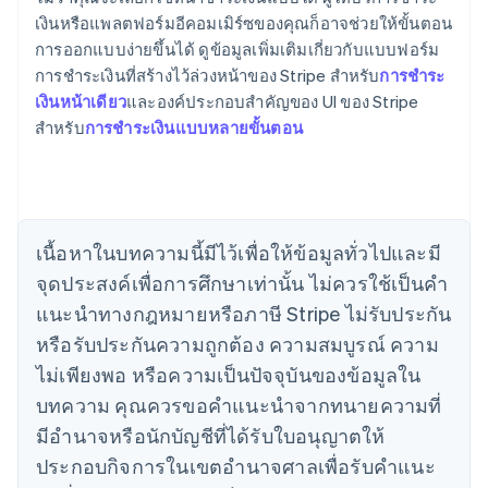
เงินหรือแพลตฟอร์มอีคอมเมิร์ซของคุณก็อาจช่วยให้ขั้นตอน
การออกแบบง่ายขึ้นได้ ดูข้อมูลเพิ่มเติมเกี่ยวกับแบบฟอร์ม
การชำระเงินที่สร้างไว้ล่วงหน้าของ Stripe สำหรับ
การชำระ
เงินหน้าเดียว
และองค์ประกอบสำคัญของ UI ของ Stripe
สำหรับ
การชำระเงินแบบหลายขั้นตอน
กรีซ
English
เขตบริหารพิเศษฮ่องกง ประเทศจีน
เนื้อหาในบทความนี้มีไว้เพื่อให้ข้อมูลทั่วไปและมี
English
简体中文
แคนาดา
จุดประสงค์เพื่อการศึกษาเท่านั้น ไม่ควรใช้เป็นคํา
English
Français
แนะนําทางกฎหมายหรือภาษี Stripe ไม่รับประกัน
โครเอเชีย
หรือรับประกันความถูกต้อง ความสมบูรณ์ ความ
English
Italiano
จีนแผ่นดินใหญ่
ไม่เพียงพอ หรือความเป็นปัจจุบันของข้อมูลใน
简体中文
English
บทความ คุณควรขอคําแนะนําจากทนายความที่
ไซปรัส
English
มีอํานาจหรือนักบัญชีที่ได้รับใบอนุญาตให้
ญี่ปุ่น
ประกอบกิจการในเขตอํานาจศาลเพื่อรับคําแนะ
日本語
English