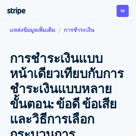
แหล่งข้อมูลเพิ่มเติม
การชำระเงิน
ตามขั้น
เอกสารประกอบ
เรียนรู้
การชำระเงิน
รายรับ
การ
แพลตฟอ
จัดการ
และ
องค์กร
Stripe Docs
บล็อก
เงิน
มาร์เก็ต
Payments
Billing
ธุรกิจสตาร์ทอัพ
ข้อมูลอ้างอิงเกี่ยวกับ API
เรื่องราวจากลูกค้า
การชำระเงินแบบ
การชำระเงิน
รายรับตาม
เพลส
ไลบรารีและ SDK
คู่มือ
ออนไลน์
แบบแผนล่วง
Stripe Apps
Global
Payment links
หน้า
Metronome
Payouts
Conne
หน้าเดียวเทียบกับการ
การชำร
ตามกรณีใช้งาน
การชำระเงิน
การเรียกเก็บ
เบิกจ่าย
เงินสำห
การสนับสนุน
แบบไม่ต้อง
เงินตามการ
ให้กับ
ชำระเงินแบบหลาย
แพลตฟอ
คู่มือ
การค้าแบบใช้เอเจนต์
เขียนโค้ด
Checkout
ใช้งาน
การชำระเงิน
บุคคลที่
อีคอมเมิร์ซ
รับการสนับสนุน
UI การชำระ
ตามรอบบิล
สาม
บริการทางการเงินที่ผสาน
รับการชำระเงินออนไลน์
แพ็กเกจการสนับสนุนที่ได้
การจัดการ
ขั้นตอน: ข้อดี ข้อเสีย
เงินสำเร็จรูป
รวมในตัว
ติดตั้งใช้งานการชำระเงิน
รับการจัดการ
การชำระเงิน
Elements
การทำงานอัตโนมัติด้าน
สำเร็จรูป
บริการเฉพาะทาง
องค์ประกอบ UI
ตามรอบบิล
Invoicing
และวิธีการเลือก
การเงิน
สร้างแพลตฟอร์มหรือ
ครั้งเดียวหรือ
ที่ยืดหยุ่น
ธุรกิจทั่วโลก
มาร์เก็ตเพลส
ตามแบบแผน
วิธีการชำระ
การชำระเงินในแอป
จัดการการชำระเงินตาม
เงิน
ล่วงหน้า
Tax
กระบวนการ
มาร์เก็ตเพลส
รอบบิล
เข้าถึงได้
คิดภาษีการ
บริษัท
การจัดการเงิน
เสนอการเรียกเก็บเงินตาม