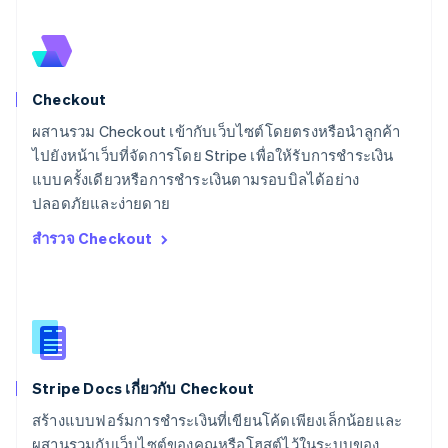
สเปน
Español
English
สโลวาเกีย
English
สโลวีเนีย
Checkout
English
Italiano
สวิตเซอร์แลนด์
ผสานรวม Checkout เข้ากับเว็บไซต์โดยตรงหรือนำลูกค้า
Deutsch
Français
Italiano
English
ไปยังหน้าเว็บที่จัดการโดย Stripe เพื่อให้รับการชำระเงิน
สวีเดน
แบบครั้งเดียวหรือการชำระเงินตามรอบบิลได้อย่าง
Svenska
English
ปลอดภัยและง่ายดาย
สหรัฐอเมริกา
English
Español
简体中文
สำรวจ Checkout
สหรัฐอาหรับเอมิเรตส์
English
สหราชอาณาจักร
English
สาธารณรัฐเช็ก
English
สิงคโปร์
Stripe Docs เกี่ยวกับ Checkout
English
简体中文
ออสเตรเลีย
สร้างแบบฟอร์มการชำระเงินที่เขียนโค้ดเพียงเล็กน้อยและ
English
ผสานรวมกับเว็บไซต์ของคุณหรือโฮสต์ไว้ในระบบของ