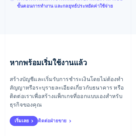
ฟินแลนด์
ขั้นตอนการทำงาน และกลยุทธ์ประหยัดค่าใช้จ่าย
English
Svenska
มอลตา
English
มาเลเซีย
English
简体中文
เม็กซิโก
Español
English
ยิบรอลตาร์
English
หากพร้อมเริ่มใช้งานแล้ว
เยอรมนี
Deutsch
English
โรมาเนีย
สร้างบัญชีและเริ่มรับการชำระเงินโดยไม่ต้องทำ
English
สัญญาหรือระบุรายละเอียดเกี่ยวกับธนาคาร หรือ
ลักเซมเบิร์ก
ติดต่อเราเพื่อสร้างแพ็กเกจที่ออกแบบเองสำหรับ
Français
Deutsch
English
ลัตเวีย
ธุรกิจของคุณ
English
ลิกเตนสไตน์
Deutsch
English
เริ่มเลย
ติดต่อฝ่ายขาย
ลิทัวเนีย
English