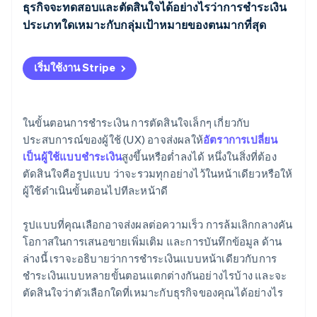
ประโยชน์ของการชำระเงินหลายขั้นตอน
ธุรกิจจะทดสอบและตัดสินใจได้อย่างไรว่าการชำระเงิน
ประเภทใดเหมาะกับกลุ่มเป้าหมายของตนมากที่สุด
ข้อเสียของการชำระเงินแบบหลายขั้นตอน
เริ่มต้นด้วยการทดสอบ A/B
เริ่มใช้งาน Stripe
เจาะลึกข้อมูล
ปรับแต่งรูปแบบของคุณให้เหมาะกับผลิตภัณฑ์และลูกค้า
ในขั้นตอนการชำระเงิน การตัดสินใจเล็กๆ เกี่ยวกับ
ของคุณ
ประสบการณ์ของผู้ใช้ (UX) อาจส่งผลให้
อัตราการเปลี่ยน
เป็นผู้ใช้แบบชำระเงิน
สูงขึ้นหรือต่ำลงได้ หนึ่งในสิ่งที่ต้อง
เพิ่มประสิทธิภาพในอุปกรณ์ต่างๆ
ตัดสินใจคือรูปแบบ ว่าจะรวมทุกอย่างไว้ในหน้าเดียวหรือให้
ติดตามข่าวสารของคู่แข่งของคุณ
ผู้ใช้ดำเนินขั้นตอนไปทีละหน้าดี
รูปแบบที่คุณเลือกอาจส่งผลต่อความเร็ว การล้มเลิกกลางคัน
โอกาสในการเสนอขายเพิ่มเติม และการบันทึกข้อมูล ด้าน
ล่างนี้ เราจะอธิบายว่าการชำระเงินแบบหน้าเดียวกับการ
ชำระเงินแบบหลายขั้นตอนแตกต่างกันอย่างไรบ้าง และจะ
ตัดสินใจว่าตัวเลือกใดที่เหมาะกับธุรกิจของคุณได้อย่างไร