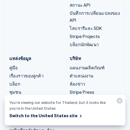
สถานะ API
บันทึกการเปลี่ยนแปลงของ
API
ไลบรารีและ SDK
Stripe Projects
บล็อกนักพัฒนา
แหล่งข้อมูล
บริษัท
คู่มือ
แผนงานผลิตภัณฑ์
เรื่องราวของลูกค้า
ตำแหน่งงาน
บล็อก
ห้องข่าว
ชุมชน
Stripe Press
การประชุมประจำปีแบบ
ติดต่อฝ่ายขาย
You’re viewing our website for Thailand, but it looks like
เซสชัน
you’re in the United States.
ความเป็นส่วนตัวและข้อ
Switch to the United States site
กำหนด