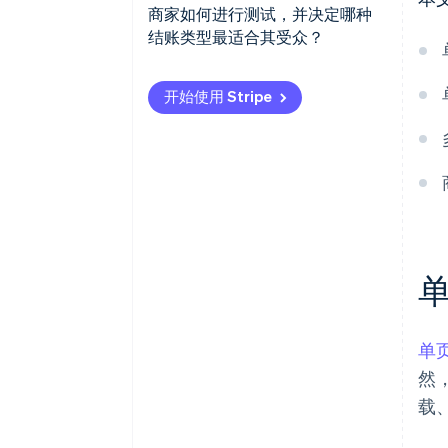
单页结账的缺点
多步骤结账流程的优势
商家如何进行测试，并决定哪种
结账类型最适合其受众？
多步骤结账的缺点
从 A/B 测试开始
开始使用 Stripe
深入分析数据
根据产品和客户定制结账格式
跨设备优化
关注竞争对手
单
然
载