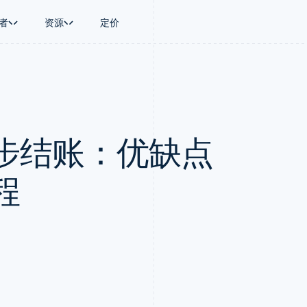
者
资源
定价
景
指南
按行业
公司
资金管理
平台和交易市
商务
持
接受线上付款
AI 企业
产品路线图
Global Payouts
Connect
币
持方案
实施预置结账流程
创作者经济
Sessions 年度大会
向第三方打款
平台支付
务
务
构建平台或交易市场
游戏
招聘
Crypto
步结账：优缺点
金融
管理订阅
酒店、旅游与休闲
资讯中心
钱包、稳定币发行和发卡基础设
动化
提供按用量计费
保险
Stripe Press
施
企业
发行稳定币支持的支付卡
媒体与娱乐
支付
通过智能体配置和管理服务
非营利组织
程
场
专业服务
理
公共部门
零售
化
on