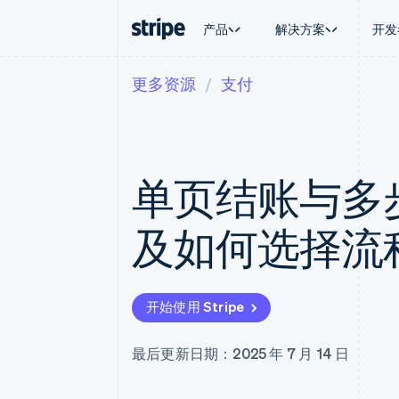
产品
解决方案
开发
更多资源
支付
按企业阶段
文档
学习
按应用场
支持
支付
营收
大型企业
Stripe 文档
博客
智能体
获取支
Payments
Billing
初创企业
API 参考文档
客户案例
加密货
托管支
在线支付
经常性收入
库与 SDK
指南
电子商
专业服
Payment links
Metronome
Stripe Apps
单页结账与多
嵌入式
无代码支付
按用量计费
财务自
Checkout
Subscriptions
全球化
预构建支付界面
订阅管理
应用内
及如何选择流
Elements
Invoicing
交易市
灵活的 UI 组件
一次性或定期账单
资金管
Payment methods
Tax
平台
接入 125+ 种支付方式
销售税和增值税自动
SaaS
Terminal
Revenue Recogniti
开始使用 Stripe
线下支付
会计自动化
Authorization Boost
Stripe Sigma
支付成功率优化
自定义报告
最后更新日期：2025 年 7 月 14 日
Link
Data Pipeline
加速结账
数据同步