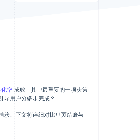
Stripe Sessions 2026
了解 Stripe 如何为 AI 构
建经济基础设施。
立即观看
转化率
成败。其中最重要的一项决策
引导用户分多步完成？
捕获。下文将详细对比单页结账与