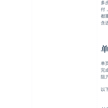
多
付
都
含
单
完
阻
以