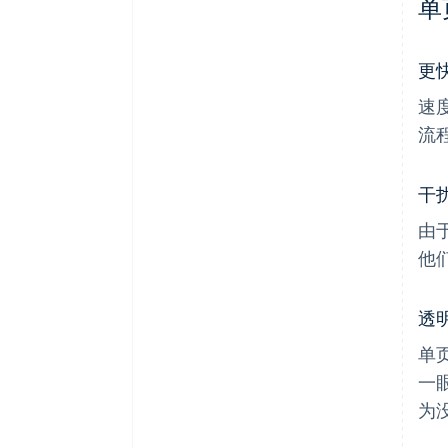
单
更
速
流
干
由
他
透
单
一
为