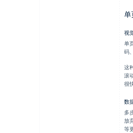
单
视
单
码
这
滚
很
数
多
放
等