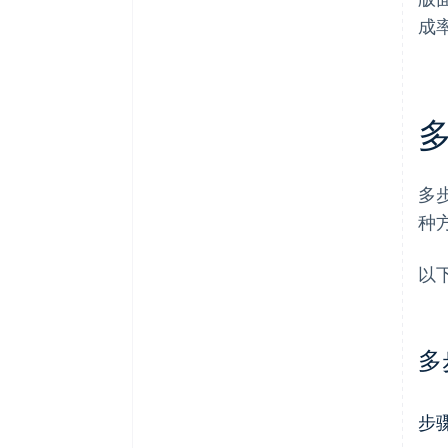
成
多
种
以
多
步