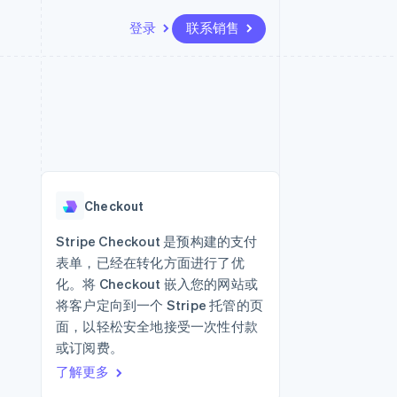
登录
联系销售
资源
生态系统
联系
场
更多
应用集成
合作伙伴
联系销售
Product roadmap
代码示例
Stripe App Marketplace
成为合作伙伴
了解未来规划
开发者博客
API 状态
Radar
欺诈防范
Checkout
Atlas
初创企业注册
Stripe Checkout 是预构建的支付
表单，已经在转化方面进行了优
Climate
碳移除
化。将 Checkout 嵌入您的网站或
将客户定向到一个 Stripe 托管的页
面，以轻松安全地接受一次性付款
或订阅费。
了解更多