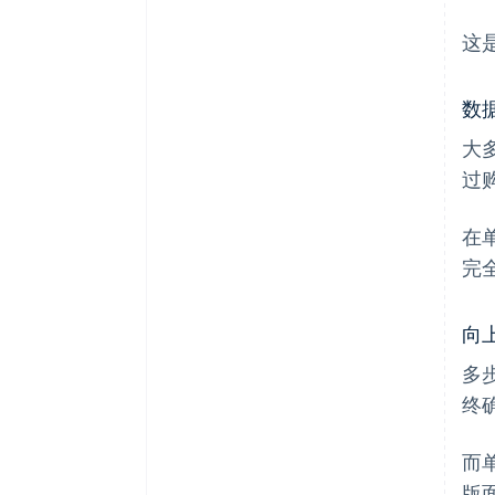
这
数
大
过
在
完
向
多
终
而
版