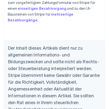
zum vorgefertigten Zahlungsformular von Stripe für
einen
einseitigen Bezahlvorgang
und zu den UI-
Bausteinen von Stripe für
mehrseitige
Bezahlvorgänge
.
Der Inhalt dieses Artikels dient nur zu
allgemeinen Informations- und
Bildungszwecken und sollte nicht als Rechts-
oder Steuerberatung interpretiert werden.
Australien
Stripe übernimmt keine Gewähr oder Garantie
English
für die Richtigkeit, Vollständigkeit,
Belgien
Angemessenheit oder Aktualität der
Nederlands
Français
Deutsch
English
Brasilien
Informationen in diesem Artikel. Sie sollten
Português
English
den Rat eines in Ihrem steuerlichen
Bulgarien
English