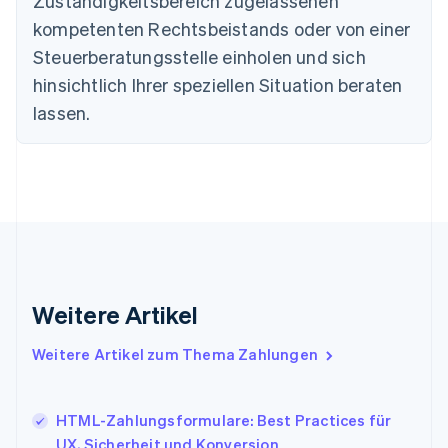
Zuständigkeitsbereich zugelassenen
Dänemark
kompetenten Rechtsbeistands oder von einer
English
Steuerberatungsstelle einholen und sich
Deutschland
Deutsch
English
hinsichtlich Ihrer speziellen Situation beraten
Estland
lassen.
English
Festlandchina
简体中文
English
Finnland
English
Svenska
Frankreich
Français
English
Gibraltar
English
Griechenland
Weitere Artikel
English
Indien
Weitere Artikel zum Thema Zahlungen
English
Irland
English
HTML-Zahlungsformulare: Best Practices für
Italien
UX, Sicherheit und Konversion
Italiano
English