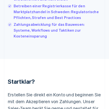
Japan
Betreiben einer Registrierkasse für den
日本語
English
Marktplatzhandel in Schweden: Regulatorische
Kanada
Pflichten, Strafen und Best Practices
English
Français
Kroatien
Zahlungsabwicklung für das Bauwesen:
English
Italiano
Systeme, Workflows und Taktiken zur
Lettland
Kosteneinsparung
English
Liechtenstein
Deutsch
English
Litauen
English
Luxemburg
Français
Deutsch
English
Malaysia
English
简体中文
Startklar?
Malta
English
Mexiko
Erstellen Sie direkt ein Konto und beginnen Sie
Español
English
mit dem Akzeptieren von Zahlungen. Unser
Neuseeland
Sales-Team berät Sie gerne und gestaltet für
English