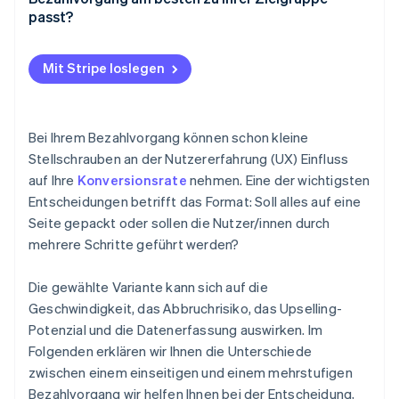
Nachteile des mehrstufigen Bezahlvorgangs
passt?
A/B-Tests zum Anfang
Mit Stripe loslegen
Eingehende Datenanalyse
Maßgeschneidertes Format für Ihr Produkt und Ihre
Kundschaft
Bei Ihrem Bezahlvorgang können schon kleine
Stellschrauben an der Nutzererfahrung (UX) Einfluss
Geräteübergreifende Optimierung
auf Ihre
Konversionsrate
nehmen. Eine der wichtigsten
Wettbewerbsbeobachtung
Entscheidungen betrifft das Format: Soll alles auf eine
Seite gepackt oder sollen die Nutzer/innen durch
mehrere Schritte geführt werden?
Die gewählte Variante kann sich auf die
Geschwindigkeit, das Abbruchrisiko, das Upselling-
Potenzial und die Datenerfassung auswirken. Im
Folgenden erklären wir Ihnen die Unterschiede
zwischen einem einseitigen und einem mehrstufigen
Bezahlvorgang wir helfen Ihnen bei der Entscheidung,