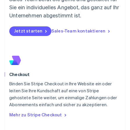
Niederlande
Sie ein individuelles Angebot, das ganz auf Ihr
Nederlands
English
Unternehmen abgestimmt ist.
Norwegen
English
Österreich
Jetzt starten
Sales-Team kontaktieren
Deutsch
English
Polen
English
Portugal
Português
English
Rumänien
English
Checkout
Schweden
Svenska
English
Binden Sie Stripe Checkout in Ihre Website ein oder
Schweiz
leiten Sie Ihre Kundschaft auf eine von Stripe
Deutsch
Français
Italiano
English
gehostete Seite weiter, um einmalige Zahlungen oder
Singapur
English
简体中文
Abonnements einfach und sicher zu akzeptieren.
Slowakei
Mehr zu Stripe Checkout
English
Slowenien
English
Italiano