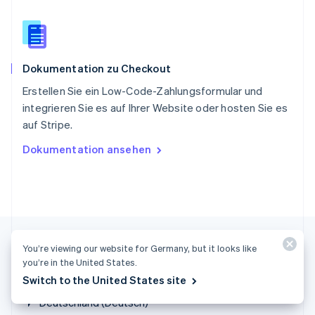
Sonderverwaltungsregion Hongkong,
China
English
简体中文
Spanien
Dokumentation zu Checkout
Español
English
Thailand
Erstellen Sie ein Low-Code-Zahlungsformular und
ไทย
English
integrieren Sie es auf Ihrer Website oder hosten Sie es
Tschechische Republik
auf Stripe.
English
Ungarn
Dokumentation ansehen
English
Vereinigte Arabische Emirate
English
Vereinigte Staaten
English
Español
简体中文
Vereinigtes Königreich
English
You’re viewing our website for Germany, but it looks like
Zypern
you’re in the United States.
English
Switch to the United States site
Deutschland (Deutsch)