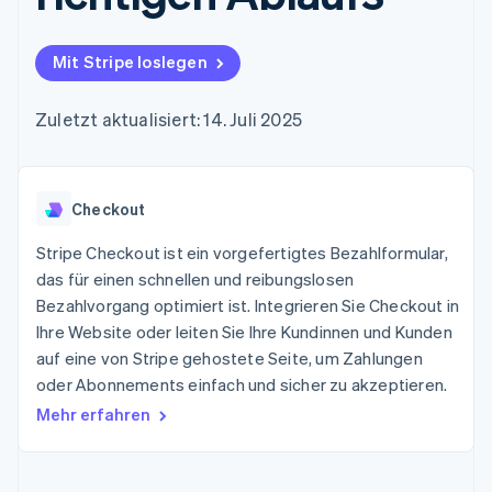
Data Pipeline
Geldmanagement
Marktplatz auf
Zugriff auf mehr als
Datensynchronisierung
Produkt-Roadmap
Plattformen
Grundlagen der
125
Stripe Sessions
SaaS
Abonnementverwaltung
Mit Stripe loslegen
Terminal
Karriere
Zahlungen vor Ort
Newsroom
So setzen Sie
Authorization
Stripe Press
nutzungsbasierte
Zuletzt aktualisiert: 14. Juli 2025
Boost
Abrechnung um
Nach Branche
Optimierung der
Stablecoin-gestützte
Autorisierungsraten
Karten ausgeben: So
Link
KI-Unternehmen
Kontakt
geht´s
Beschleunigter
Checkout
Creator Economy
Bereitstellung und
Bezahlvorgang
Gaming
Verwaltung von
Sales-Team
Financial
Bewirtung, Reisen und
Stripe Checkout ist ein vorgefertigtes Bezahlformular,
Diensten mit Agenten
kontaktieren
Connections
Freizeit
Partner werden
das für einen schnellen und reibungslosen
Verbundene
Versicherungen
Bezahlvorgang optimiert ist. Integrieren Sie Checkout in
Medien und
Finanzdaten
Unterhaltung
Ihre Website oder leiten Sie Ihre Kundinnen und Kunden
Ressourcen
Gemeinnützige
auf eine von Stripe gehostete Seite, um Zahlungen
Organisationen
oder Abonnements einfach und sicher zu akzeptieren.
Fachdienstleistungen
App-Integrationen
Mehr
Öffentlicher Sektor
Code-Beispiele
Mehr erfahren
Product roadmap
Einzelhandel
Entwickler-Blog
Ausblick
API-Status
Radar