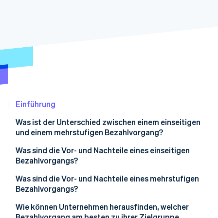
Betrugsprävention
Ecosystem
Atlas
Start-up-Gründung
Partner
Stripe App-Marktplatz
Climate
CO₂-Entnahme
Identity
Online-Identitätsprüfung
Einführung
Was ist der Unterschied zwischen einem einseitigen
Stripe-Sessions 2026
und einem mehrstufigen Bezahlvorgang?
Erfahren Sie, wie Stripe Lösungen für die W
Jetzt ansehen
Was sind die Vor- und Nachteile eines einseitigen
Bezahlvorgangs?
Vorteile eines einseitigen Bezahlvorgangs
Was sind die Vor- und Nachteile eines mehrstufigen
Bezahlvorgangs?
Nachteile eines einseitigen Bezahlvorgangs
Vorteile des mehrstufigen Bezahlvorgangs
Wie können Unternehmen herausfinden, welcher
Bezahlvorgang am besten zu ihrer Zielgruppe