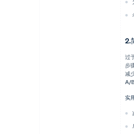
2
过
步
减
A
实