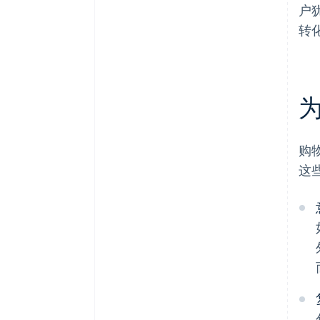
户
转
购
这