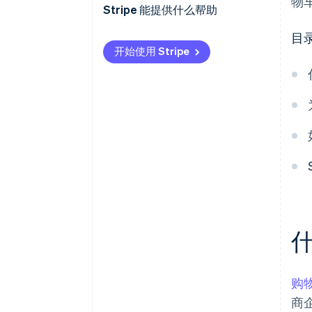
物
1.透明的定价
Stripe 能提供什么帮助
2.简化结账流程
目
开始使用 Stripe
3.灵活的付款方式
4.建立信任措施
5.优化网站性能
6.明确的退货、退款和取消政策
7.库存管理
8.重新定位策略
9.引人入胜的用户体验
10.解决比较购物问题
11.尽量减少干扰
购
商