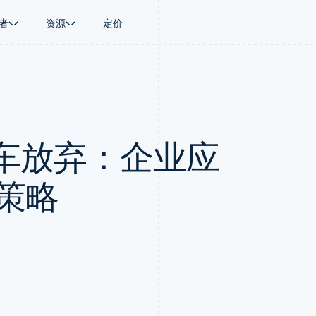
者
资源
定价
景
指南
按行业
公司
资金管理
平台和交易市
商务
持
接受线上付款
AI 企业
产品路线图
Global Payouts
Connect
币
持方案
实施预置结账流程
创作者经济
Sessions 年度大会
向第三方打款
平台支付
务
务
构建平台或交易市场
游戏
招聘
Crypto
车放弃：企业应
金融
管理订阅
酒店、旅游与休闲
资讯中心
钱包、稳定币发行和发卡基础设
动化
提供按用量计费
保险
Stripe Press
施
企业
发行稳定币支持的支付卡
媒体与娱乐
支付
通过智能体配置和管理服务
非营利组织
种策略
场
专业服务
理
公共部门
零售
化
on