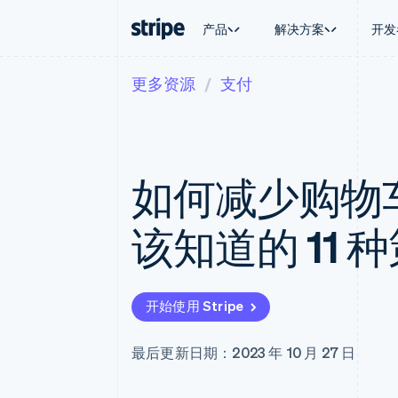
产品
解决方案
开发
更多资源
支付
按企业阶段
文档
学习
按应用场
支持
支付
营收
大型企业
Stripe 文档
博客
智能体
获取支
Payments
Billing
初创企业
API 参考文档
客户案例
加密货
托管支
在线支付
经常性收入
库与 SDK
指南
电子商
专业服
Payment links
Metronome
Stripe Apps
如何减少购物
嵌入式
无代码支付
按用量计费
财务自
Checkout
Subscriptions
全球化
预构建支付界面
订阅管理
应用内
该知道的 11 
Elements
Invoicing
交易市
灵活的 UI 组件
一次性或定期账单
资金管
支付方式
Tax
平台
支持 125 种以上
销售税和增值税自动
SaaS
Terminal
Revenue Recogniti
开始使用 Stripe
线下支付
会计自动化
Authorization Boost
Stripe Sigma
支付成功率优化
自定义报告
最后更新日期：2023 年 10 月 27 日
Link
Data Pipeline
加速结账
数据同步