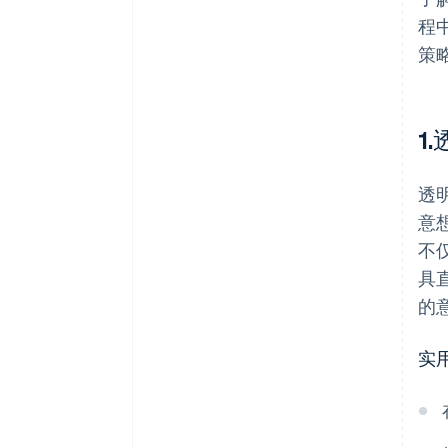
程
策
1
透
意
不
具
的
实