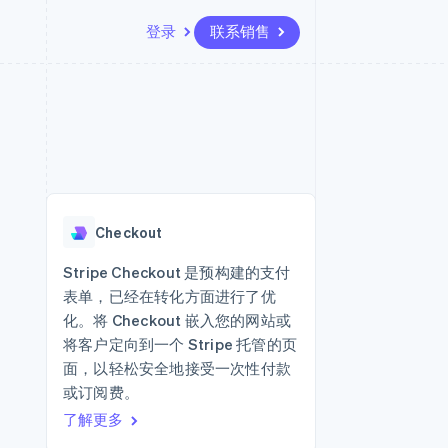
登录
联系销售
资源
生态系统
联系
场
更多
应用集成
合作伙伴
联系销售
Product roadmap
代码示例
Stripe App Marketplace
成为合作伙伴
了解未来规划
开发者博客
API 状态
Radar
欺诈防范
Checkout
Atlas
初创企业注册
Stripe Checkout 是预构建的支付
表单，已经在转化方面进行了优
Climate
碳移除
化。将 Checkout 嵌入您的网站或
将客户定向到一个 Stripe 托管的页
面，以轻松安全地接受一次性付款
或订阅费。
了解更多