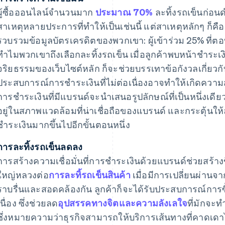
ผู้ซื้อออนไลน์จํานวนมาก
ประมาณ 70%
ละทิ้งรถเข็นก่อนดํ
สาเหตุหลายประการที่ทำให้เป็นเช่นนี้ แต่สาเหตุหลักๆ ก็คือ
รวบรวมข้อมูลบัตรเครดิตของพวกเขา: ผู้เข้าร่วม 25% ที่ตอ
ทําไมพวกเขาถึงเลือกละทิ้งรถเข็น เมื่อลูกค้าพบหน้าชำระ
จริยธรรมของเว็บไซต์หลัก ก็จะช่วยบรรเทาข้อกังวลเกี่ย
ประสบการณ์การชำระเงินที่ไม่ต่อเนื่องอาจทำให้เกิดควา
การชำระเงินที่มีแบรนด์จะนำเสนอรูปลักษณ์ที่เป็นหนึ่งเดีย
อยู่ในสภาพแวดล้อมที่น่าเชื่อถือของแบรนด์ และกระตุ้นให้ลู
ชําระเงินมากขึ้นไปอีกขั้นตอนหนึ่ง
การละทิ้งรถเข็นลดลง
การสร้างความเชื่อมั่นที่การชำระเงินด้วยแบรนด์ช่วยสร้า
ใหญ่หลวงต่อ
การละทิ้รถเข็นสินค้า
เมื่อมีการเปลี่ยนผ่านจ
ราบรื่นและสอดคล้องกัน ลูกค้าก็จะได้รับประสบการณ์การซื้
เนื่อง ซึ่งช่วยลด
อุปสรรคทางจิตและความลังเลใจ
ที่มักจะท
ซึ่งหมายความว่าธุรกิจสามารถให้บริการเส้นทางที่คาดเดาไ