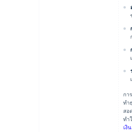
การ
ทำธ
สอด
ทำใ
เงิน