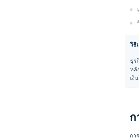
วิธ
ธุร
หลั
เงิ
ก
การ