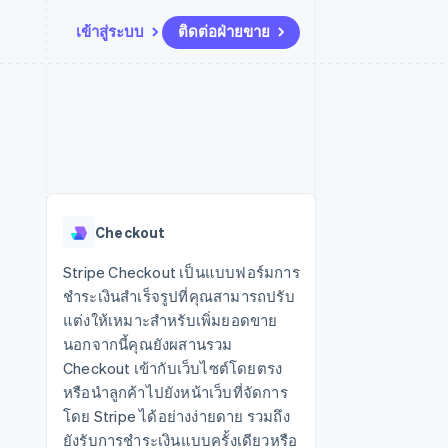
เข้าสู่ระบบ
ติดต่อฝ่ายขาย
แหล่งข้อมูล
ระบบนิเวศ
การติดต่อ
มาร์เก็ตเพลส
เพิ่มเติม
การเชื่อมต่อการทำงานแอป
พาร์ทเนอร์
ติดต่อฝ่ายขาย
Product roadmap
น
ตัวอย่างโค้ด
Stripe App Marketplace
สมัครเป็นพาร์ทเนอร์
ดูสิ่งที่กำลังจะมาถึง
ำหรับแพลตฟอร์ม
บล็อกของนักพัฒนา
ันทนาการ
สถานะ API
Radar
การป้องกันการฉ้อโกง
Checkout
Atlas
การก่อตั้งบริษัทสตาร์ทอัพ
Stripe Checkout เป็นแบบฟอร์มการ
ชำระเงินสำเร็จรูปที่คุณสามารถปรับ
Climate
การขจัดคาร์บอน
แต่งให้เหมาะสำหรับเพิ่มยอดขาย
นอกจากนี้คุณยังผสานรวม
Checkout เข้ากับเว็บไซต์โดยตรง
หรือนำลูกค้าไปยังหน้าเว็บที่จัดการ
โดย Stripe ได้อย่างง่ายดาย รวมถึง
ยังรับการชำระเงินแบบครั้งเดียวหรือ