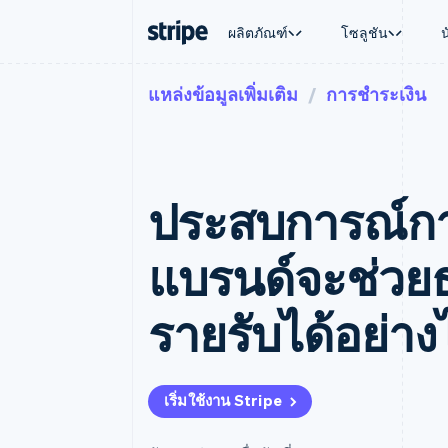
ผลิตภัณฑ์
โซลูชัน
แหล่งข้อมูลเพิ่มเติม
การชำระเงิน
ตามขั้น
เอกสารประกอบ
เรียนรู้
ตามกรณี
การสนับส
การชำระเงิน
รายรับ
องค์กร
Stripe Docs
บล็อก
การค้าแบ
รับการส
Payments
Billing
ธุรกิจสตาร์ทอัพ
ข้อมูลอ้างอิงเกี่ยวกับ API
เรื่องราวจากลูกค้า
อีคอมเมิร
แพ็กเกจก
การชำระเงินออนไลน์
รายรับตามแบบแผนล่
ไลบรารีและ SDK
คู่มือ
บริการทา
บริการเ
Payment links
Metronome
Stripe Apps
ประสบการณ์การช
การทำงาน
การชำระเงินแบบไม่ต้องเขียน
การเรียกเก็บเงินตาม
ธุรกิจทั่
โค้ด
การชำระเงินตามรอบ
การชำระ
การจัดการการชำระเ
Checkout
มาร์เก็ต
แบรนด์จะช่วยธ
UI การชำระเงินสำเร็จรูป
บิล
การจัดกา
Elements
Invoicing
แพลตฟอ
องค์ประกอบ UI ที่ยืดหยุ่น
ครั้งเดียวหรือตามแบ
SaaS
รายรับได้อย่าง
วิธีการชำระเงิน
หน้า
เข้าถึงได้มากกว่า 125 รายการ
Tax
Authorization Boost
คิดภาษีการขายและ 
ยกระดับการยอมรับการชำระเงิน
อัตโนมัติ
Link
Revenue Recogniti
เริ่มใช้งาน Stripe
การชำระเงินที่รวดเร็วขึ้น
ระบบอัตโนมัติสำหรับ
Stripe Sigma