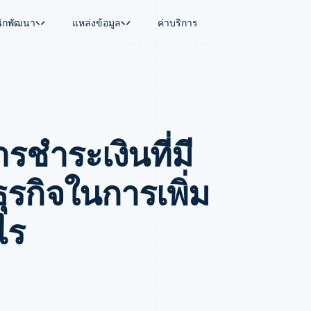
นักพัฒนา
แหล่งข้อมูล
ค่าบริการ
ใช้งาน
นุน
คู่มือ
ตามอุตสาหกรรม
บริษัท
การจัดการเงิน
แพลตฟอร์มและ
บใช้เอเจนต์
นับสนุน
รับการชำระเงินออนไลน์
บริษัท AI
แผนงานผลิตภัณฑ์
Global Payouts
Connect
์ซ
ารสนับสนุนที่ได้รับการจัดการ
ติดตั้งใช้งานการชำระเงินสำเร็จรูป
แวดวงครีเอเตอร์
การประชุมประจำปีแบบเซสชั
วงหน้า
เบิกจ่ายให้กับบุคคลที่สาม
การชำระเงินส
งการเงินที่ผสานรวมในตัว
ฉพาะทาง
สร้างแพลตฟอร์มหรือมาร์เก็ตเพลส
เกม
ตำแหน่งงาน
ําระเงินที่มี
อัตโนมัติด้านการเงิน
จัดการการชำระเงินตามรอบบิล
การบริการ การเดินทาง และส
ห้องข่าว
การใช้งาน
วโลก
เสนอการเรียกเก็บเงินตามการใช้งาน
Stripe Press
บิล
เงินในแอป
ออกบัตรที่มีสเตเบิลคอยน์รองรับอยู่
ประกันภัย
งินตามรอบ
เพลส
จัดเตรียมและจัดการบริการด้วยเอเจนต์
สื่อและความบันเทิง
ุรกิจในการเพิ่ม
รเงิน
องค์กรไม่แสวงผลกำไร
ร์ม
บริการเฉพาะทาง
บแผนล่วง
ภาครัฐ
ไร
ธุรกิจค้าปลีก
VAT
on
การทำบัญชี