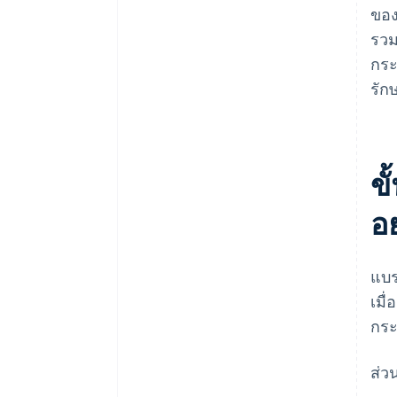
ของ
รวม
กระ
รัก
ข
อ
แบร
เมื
กระ
ส่ว