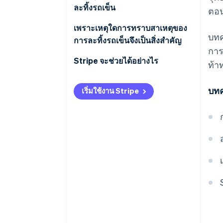
ละทิ้งรถเข็น
ตอน
1. ค่าใช้จ่ายที่ไม่คาดคิดในขั้นตอ
เพราะเหตุใดการทราบสาเหตุของ
บทค
นการชําระเงิน
การละทิ้งรถเข็นจึงเป็นสิ่งสำคัญ
การ
2. ขั้นตอนการชําระเงินที่ยุ่งยาก
การหักยอดรายรับ
Stripe จะช่วยได้อย่างไร
ท้า
3. ปัญหาด้านประสิทธิภาพของ
การปรับปรุงประสบการณ์ของผู้ใช้
บทค
เริ่มใช้งาน Stripe
เว็บไซต์
รับข้อมูลเชิงลึกด้านการดำเนินงาน
4. ไม่มีองค์ประกอบที่แสดงความ
น่าเชื่อถือ
5. ตัวเลือกการชําระเงินที่จํากัด
6. บังคับการสร้างบัญชี
7. นโยบายการคืนสินค้าที่ไม่
ชัดเจน
8. ไม่มีสินค้าในสต็อก