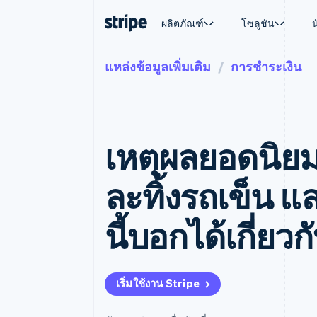
ผลิตภัณฑ์
โซลูชัน
แหล่งข้อมูลเพิ่มเติม
การชำระเงิน
ตามขั้น
เอกสารประกอบ
เรียนรู้
ตามกรณี
การสนับส
การชำระเงิน
รายรับ
องค์กร
Stripe Docs
บล็อก
การค้าแบ
รับการส
Payments
Billing
ธุรกิจสตาร์ทอัพ
ข้อมูลอ้างอิงเกี่ยวกับ API
เรื่องราวจากลูกค้า
อีคอมเมิร
แพ็กเกจก
การชำระเงินออนไลน์
รายรับตามแบบแผนล่
ไลบรารีและ SDK
คู่มือ
บริการทา
บริการเ
Payment links
Metronome
Stripe Apps
เหตุผลยอดนิยม
การทำงาน
การชำระเงินแบบไม่ต้องเขียน
การเรียกเก็บเงินตาม
ธุรกิจทั่
โค้ด
การชำระเงินตามรอบ
การชำระ
การจัดการการชำระเ
Checkout
มาร์เก็ต
ละทิ้งรถเข็น แล
UI การชำระเงินสำเร็จรูป
บิล
การจัดกา
Elements
Invoicing
แพลตฟอ
องค์ประกอบ UI ที่ยืดหยุ่น
ครั้งเดียวหรือตามแบ
SaaS
นี้บอกได้เกี่ยว
วิธีการชำระเงิน
หน้า
เข้าถึงได้มากกว่า 125 รายการ
Tax
Authorization Boost
คิดภาษีการขายและ 
ยกระดับการยอมรับการชำระเงิน
อัตโนมัติ
Link
Revenue Recogniti
เริ่มใช้งาน Stripe
การชำระเงินที่รวดเร็วขึ้น
ระบบอัตโนมัติสำหรับ
Stripe Sigma