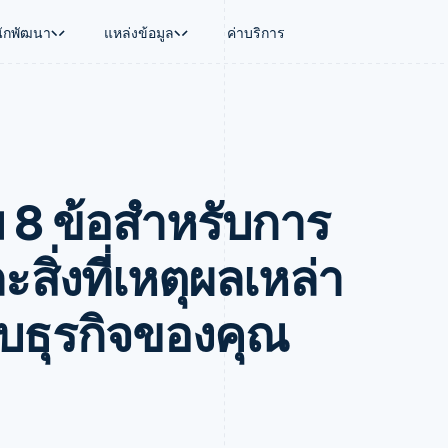
นักพัฒนา
แหล่งข้อมูล
ค่าบริการ
ใช้งาน
นุน
คู่มือ
ตามอุตสาหกรรม
บริษัท
การจัดการเงิน
แพลตฟอร์มและ
บใช้เอเจนต์
นับสนุน
รับการชำระเงินออนไลน์
บริษัท AI
แผนงานผลิตภัณฑ์
Global Payouts
Connect
์ซ
ารสนับสนุนที่ได้รับการจัดการ
ติดตั้งใช้งานการชำระเงินสำเร็จรูป
แวดวงครีเอเตอร์
การประชุมประจำปีแบบเซสชั
วงหน้า
เบิกจ่ายให้กับบุคคลที่สาม
การชำระเงินส
งการเงินที่ผสานรวมในตัว
ฉพาะทาง
สร้างแพลตฟอร์มหรือมาร์เก็ตเพลส
เกม
ตำแหน่งงาน
 8 ข้อสําหรับการ
อัตโนมัติด้านการเงิน
จัดการการชำระเงินตามรอบบิล
การบริการ การเดินทาง และส
ห้องข่าว
การใช้งาน
วโลก
เสนอการเรียกเก็บเงินตามการใช้งาน
Stripe Press
บิล
เงินในแอป
ออกบัตรที่มีสเตเบิลคอยน์รองรับอยู่
ประกันภัย
งินตามรอบ
เพลส
จัดเตรียมและจัดการบริการด้วยเอเจนต์
สื่อและความบันเทิง
ะสิ่งที่เหตุผลเหล่า
รเงิน
องค์กรไม่แสวงผลกำไร
ร์ม
บริการเฉพาะทาง
บแผนล่วง
ภาครัฐ
กับธุรกิจของคุณ
ธุรกิจค้าปลีก
VAT
on
การทำบัญชี