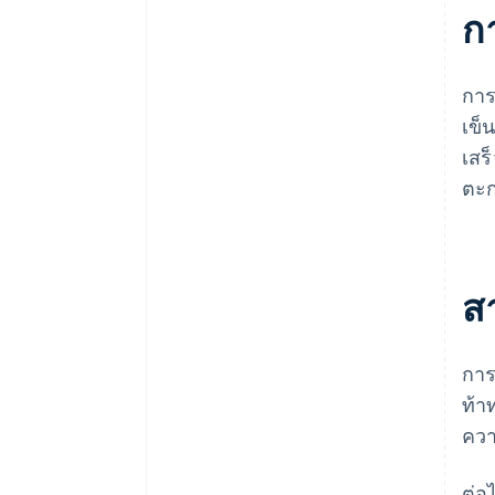
ก
การ
เข็
เสร
ตะก
สา
การ
ท้า
ควา
ต่อ