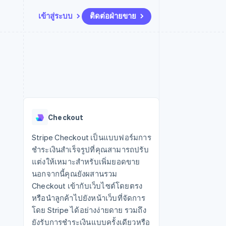
เข้าสู่ระบบ
ติดต่อฝ่ายขาย
แหล่งข้อมูล
ระบบนิเวศ
การติดต่อ
มาร์เก็ตเพลส
เพิ่มเติม
การเชื่อมต่อการทำงานแอป
พาร์ทเนอร์
ติดต่อฝ่ายขาย
Product roadmap
น
ตัวอย่างโค้ด
Stripe App Marketplace
สมัครเป็นพาร์ทเนอร์
ดูสิ่งที่กำลังจะมาถึง
ำหรับแพลตฟอร์ม
บล็อกของนักพัฒนา
ันทนาการ
สถานะ API
Radar
การป้องกันการฉ้อโกง
Checkout
Atlas
การก่อตั้งบริษัทสตาร์ทอัพ
Stripe Checkout เป็นแบบฟอร์มการ
ชำระเงินสำเร็จรูปที่คุณสามารถปรับ
Climate
การขจัดคาร์บอน
แต่งให้เหมาะสำหรับเพิ่มยอดขาย
นอกจากนี้คุณยังผสานรวม
Checkout เข้ากับเว็บไซต์โดยตรง
หรือนำลูกค้าไปยังหน้าเว็บที่จัดการ
โดย Stripe ได้อย่างง่ายดาย รวมถึง
ยังรับการชำระเงินแบบครั้งเดียวหรือ