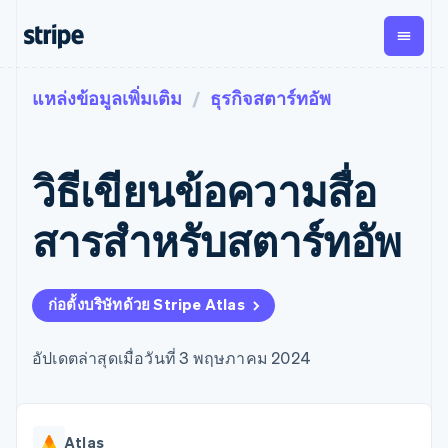
แหล่งข้อมูลเพิ่มเติม
ธุรกิจสตาร์ทอัพ
ตามขั้น
เอกสารประกอบ
เรียนรู้
การชำระเงิน
รายรับ
การ
แพลตฟอ
จัดการ
และ
องค์กร
Stripe Docs
บล็อก
เงิน
มาร์เก็ต
Payments
Billing
ธุรกิจสตาร์ทอัพ
ข้อมูลอ้างอิงเกี่ยวกับ API
เรื่องราวจากลูกค้า
วิธีเขียนข้อความสื่อ
การชำระเงิน
รายรับตาม
เพลส
ไลบรารีและ SDK
คู่มือ
ออนไลน์
แบบแผนล่วง
Stripe Apps
Global
Payment links
หน้า
Metronome
Payouts
Conne
สารสําหรับสตาร์ทอัพ
การชำร
ตามกรณีใช้งาน
การชำระเงิน
การเรียกเก็บ
เบิกจ่าย
เงินสำห
การสนับสนุน
แบบไม่ต้อง
เงินตามการ
ให้กับ
แพลตฟอ
คู่มือ
การค้าแบบใช้เอเจนต์
เขียนโค้ด
Checkout
ใช้งาน
การชำระเงิน
บุคคลที่
อีคอมเมิร์ซ
รับการสนับสนุน
UI การชำระ
ก่อตั้งบริษัทด้วย Stripe Atlas
ตามรอบบิล
สาม
บริการทางการเงินที่ผสาน
รับการชำระเงินออนไลน์
แพ็กเกจการสนับสนุนที่ได้
การจัดการ
เงินสำเร็จรูป
รวมในตัว
ติดตั้งใช้งานการชำระเงิน
รับการจัดการ
การชำระเงิน
Elements
การทำงานอัตโนมัติด้าน
สำเร็จรูป
บริการเฉพาะทาง
อัปเดตล่าสุดเมื่อวันที่ 3 พฤษภาคม 2024
องค์ประกอบ UI
ตามรอบบิล
Invoicing
การเงิน
สร้างแพลตฟอร์มหรือ
ครั้งเดียวหรือ
ที่ยืดหยุ่น
ธุรกิจทั่วโลก
มาร์เก็ตเพลส
ตามแบบแผน
วิธีการชำระ
การชำระเงินในแอป
จัดการการชำระเงินตาม
เงิน
ล่วงหน้า
Tax
มาร์เก็ตเพลส
รอบบิล
เข้าถึงได้
คิดภาษีการ
บริษัท
Atlas
การจัดการเงิน
เสนอการเรียกเก็บเงินตาม