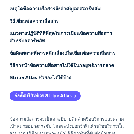
พาร์ทเนอร์
การก่อตั้งบริษัทสตาร์ทอัพ
Stripe App Marketplace
เหตุใดข้อความสื่อสารจึงสำคัญต่อสตาร์ทอัพ
Climate
การขจัดคาร์บอน
วิธีเขียนข้อความสื่อสาร
ระบุคุณค่าที่ธุรกิจสตาร์ทอัพนำเสนอ
แนวทางปฏิบัติที่ดีที่สุดในการเขียนข้อความสื่อสาร
สำหรับสตาร์ทอัพ
กำหนดจุดเด่นที่ทำให้สตาร์ทอัพของคุณไม่เหมือนใคร
ข้อผิดพลาดที่ควรหลีกเลี่ยงเมื่อเขียนข้อความสื่อสาร
Stripe Sessions 2026
ลองนึกถึงกลุ่มเป้าหมาย
ดูว่า Stripe กำลังสร้างโครงสร้างพื้นฐานระบบเศรษฐกิจสำหรับ
วิธีการนำข้อความสื่อสารไปใช้ในกลยุทธ์การตลาด
AI อย่างไร
ทดสอบและปรับแก้ข้อความสื่อสาร
รับชมเลย
Stripe Atlas ช่วยอะไรได้บ้าง
ปรับแก้เป็นระยะ ตามที่จำเป็น
การสมัครใช้งาน Atlas
ก่อตั้งบริษัทด้วย Stripe Atlas
การรับชำระเงินและการธนาคารก่อนที่จะได้รับ EIN ของ
คุณ
ข้อความสื่อสารจะเป็นตัวอธิบายสินค้าหรือบริการและตลาด
การซื้อหุ้นของผู้ก่อตั้งแบบไร้เงินสด
เป้าหมายอย่างกระชับ โดยจะบ่งบอกว่าสินค้าหรือบริการนั้น
สามารถแก้ปัญหาเฉพาะหน้าได้ดีกว่าสิ่งที่คู่แข่งนำเสนอ
การยื่นเอกสารการเลือกสถานะภาษี 83(b) อัตโนมัติ