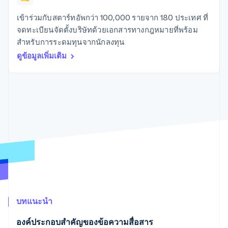
มากกว่า 125
ขายและ VAT
แพลตฟอร์ม
การใช้งาน
รายการ
Authorization
อัตโนมัติ
Revenue
แผนงานผลิตภัณฑ์
SaaS
ออกบัตรที่มีสเตเบิลคอยน์
เข้าร่วมกับสตาร์ทอัพกว่า 100,000 รายจาก 180 ประเทศ ที่
Boost
Recognition
การประชุมประจำปีแบบ
รองรับอยู่
จดทะเบียนจัดตั้งบริษัทด้วยเอกสารทางกฎหมายที่พร้อม
ยกระดับการ
เซสชัน
จัดเตรียมและจัดการ
ระบบ
ยอมรับการ
สำหรับการระดมทุนจากนักลงทุน
ตำแหน่งงาน
บริการด้วยเอเจนต์
อัตโนมัติ
ชำระเงิน
Link
ห้องข่าว
ดูข้อมูลเพิ่มเติม
ตามอุตสาหกรรม
การชำระเงินที่
สำหรับการ
Stripe
Stripe Press
Sigma
รวดเร็วขึ้น
ทำบัญชี
รายงานที่
บริษัท AI
แหล่งข้อมูล
ออกแบบเอง
แวดวงครีเอเตอร์
Data
เกม
การติดต่อ
Pipeline
การบริการ การเดินทาง
การเชื่อมต่อการทำงาน
การซิงค์
และสันทนาการ
แอป
ติดต่อฝ่ายขาย
ข้อมูล
ประกันภัย
ตัวอย่างโค้ด
สมัครเป็นพาร์ทเนอร์
สื่อและความบันเทิง
บล็อกของนักพัฒนา
องค์กรไม่แสวงผลกำไร
สถานะ API
บริการเฉพาะทาง
ภาครัฐ
เพิ่มเติม
ธุรกิจค้าปลีก
Product roadmap
ดูสิ่งที่กำลังจะมาถึง
บทแนะนำ
Radar
ระบบนิเวศ
การป้องกันการฉ้อโกง
องค์ประกอบสำคัญของข้อความสื่อสาร
Atlas