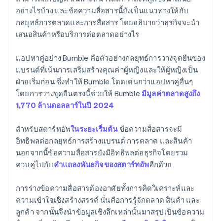
อย่างไรบ้าง และข้อความสื่อสารนี้ยังเป็นแนวทางให้กับ
เอกสารทางกฎหมายของบริษัทระดับโลก
กลยุทธ์การตลาดและการสื่อสาร โดยอธิบายว่าธุรกิจจะนำ
เสนอสินค้าหรือบริการต่อตลาดอย่างไร
Stripe Payments ฟรีหนึ่งปี พร้อมเครดิตและส่วนลด
สำหรับพาร์ทเนอร์มูลค่า 50,000 ดอลลาร์สหรัฐ
แอปหาคู่อย่าง Bumble คือตัวอย่างกลยุทธ์การวางจุดยืนของ
แบรนด์ที่เน้นการเสริมสร้างคุณค่าผู้หญิงและให้ผู้หญิงเป็น
ฝ่ายเริ่มก่อน ซึ่งทำให้ Bumble โดดเด่นกว่าแอปหาคู่อื่นๆ
โดยการวางจุดยืนตรงนี้ช่วยให้ Bumble
มีมูลค่าตลาดสูงถึง
1,770 ล้านดอลลาร์ในปี 2024
สำหรับสตาร์ทอัพ
ในระยะเริ่มต้น
ข้อความสื่อสารจะมี
อิทธิพลต่อกลยุทธ์การสร้างแบรนด์ การตลาด และสินค้า
นอกจากนี้ข้อความสื่อสารยังมีอิทธิพลต่อธุรกิจโดยรวม
ควบคู่ไปกับ
คำแถลงพันธกิจของสตาร์ทอัพ
อีกด้วย
การร่างข้อความสื่อสารต้องอาศัยทั้งการคิดวิเคราะห์และ
ความเข้าใจเชิงสร้างสรรค์ นั่นคือการรู้จักตลาด สินค้า และ
ลูกค้า จากนั้นจึงนำข้อมูลเชิงลึกเหล่านั้นมาสรุปเป็นข้อความ