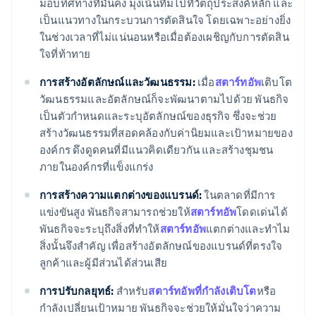
มอบทิศทางที่มั่นคง มุ่งเน้นทีมไปที่วัตถุประสงค์หลัก และ
เป็นแนวทางในกระบวนการตัดสินใจ โดยเฉพาะอย่างยิ่ง
ในช่วงเวลาที่ไม่แน่นอนหรือเมื่อต้องเผชิญกับการตัดสิน
ใจที่ท้าทาย
การสร้างอัตลักษณ์และวัฒนธรรม:
เมื่อ
สตาร์ทอัพ
เติบโต
วัฒนธรรมและอัตลักษณ์ก็จะพัฒนาตามไปด้วย พันธกิจ
เป็นตัวกำหนดและระบุอัตลักษณ์ของธุรกิจ ซึ่งจะช่วย
สร้างวัฒนธรรมที่สอดคล้องกับค่านิยมและเป้าหมายของ
องค์กร ดึงดูดคนที่มีแนวคิดเดียวกัน และสร้างชุมชน
ภายในองค์กรที่แข็งแกร่ง
การสร้างความแตกต่างของแบรนด์:
ในตลาดที่มีการ
แข่งขันสูง พันธกิจสามารถช่วยให้
สตาร์ทอัพ
โดดเด่นได้
พันธกิจจะระบุถึงสิ่งที่ทำให้
สตาร์ทอัพ
แตกต่างและทำไม
สิ่งนั้นจึงสำคัญ เพื่อสร้างอัตลักษณ์ของแบรนด์ที่ตรงใจ
ลูกค้าและผู้มีส่วนได้ส่วนเสีย
การปรับกลยุทธ์:
สำหรับ
สตาร์ทอัพที่กำลังเติบโต
หรือ
กำลังเปลี่ยนเป้าหมาย พันธกิจจะช่วยให้มั่นใจว่าความ