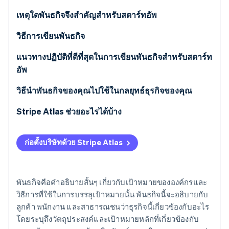
พาร์ทเนอร์
การก่อตั้งบริษัทสตาร์ทอัพ
Stripe App Marketplace
เหตุใดพันธกิจจึงสำคัญสำหรับสตาร์ทอัพ
Climate
การขจัดคาร์บอน
วิธีการเขียนพันธกิจ
เข้าใจค่านิยมและวัตถุประสงค์หลักของสตาร์ทอัพ
แนวทางปฏิบัติที่ดีที่สุดในการเขียนพันธกิจสำหรับสตาร์ท
อัพ
ลองนึกถึงกลุ่มเป้าหมาย
วิธีนำพันธกิจของคุณไปใช้ในกลยุทธ์ธุรกิจของคุณ
Stripe Sessions 2026
ทำงานร่วมกัน
ดูว่า Stripe กำลังสร้างโครงสร้างพื้นฐานระบบเศรษฐกิจสำหรับ
Stripe Atlas ช่วยอะไรได้บ้าง
AI อย่างไร
ปรับแก้เป็นระยะ ตามที่จำเป็น แต่ไม่บ่อยจนเกินไป
รับชมเลย
การสมัครใช้งาน Atlas
ก่อตั้งบริษัทด้วย Stripe Atlas
การรับชำระเงินและการธนาคารก่อนที่จะได้รับ EIN ของ
คุณ
พันธกิจคือคำอธิบายสั้นๆ เกี่ยวกับเป้าหมายขององค์กรและ
การซื้อหุ้นของผู้ก่อตั้งแบบไร้เงินสด
วิธีการที่ใช้ในการบรรลุเป้าหมายนั้น พันธกิจนี้จะอธิบายกับ
ลูกค้า พนักงาน และสาธารณชนว่าธุรกิจนี้เกี่ยวข้องกับอะไร
การยื่นเอกสารการเลือกสถานะภาษี 83(b) อัตโนมัติ
โดยระบุถึงวัตถุประสงค์และเป้าหมายหลักที่เกี่ยวข้องกับ
เอกสารทางกฎหมายของบริษัทระดับโลก