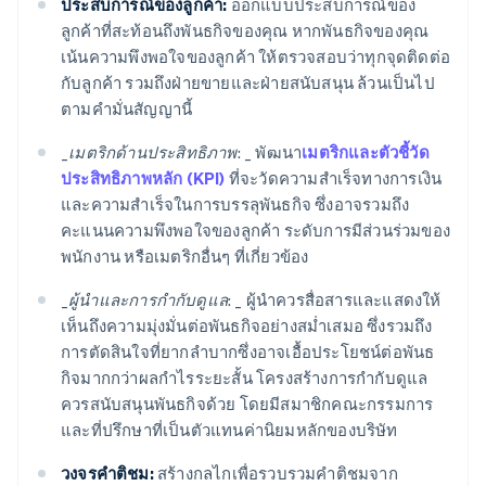
ประสบการณ์ของลูกค้า:
ออกแบบประสบการณ์ของ
ลูกค้าที่สะท้อนถึงพันธกิจของคุณ หากพันธกิจของคุณ
เน้นความพึงพอใจของลูกค้า ให้ตรวจสอบว่าทุกจุดติดต่อ
กับลูกค้า รวมถึงฝ่ายขายและฝ่ายสนับสนุน ล้วนเป็นไป
ตามคำมั่นสัญญานี้
_
เมตริกด้านประสิทธิภาพ: _
พัฒนา
เมตริกและตัวชี้วัด
ประสิทธิภาพหลัก (KPI)
ที่จะวัดความสำเร็จทางการเงิน
และความสำเร็จในการบรรลุพันธกิจ ซึ่งอาจรวมถึง
คะแนนความพึงพอใจของลูกค้า ระดับการมีส่วนร่วมของ
พนักงาน หรือเมตริกอื่นๆ ที่เกี่ยวข้อง
_
ผู้นำและการกำกับดูแล: _
ผู้นำควรสื่อสารและแสดงให้
เห็นถึงความมุ่งมั่นต่อพันธกิจอย่างสม่ำเสมอ ซึ่งรวมถึง
การตัดสินใจที่ยากลำบากซึ่งอาจเอื้อประโยชน์ต่อพันธ
กิจมากกว่าผลกำไรระยะสั้น โครงสร้างการกำกับดูแล
ควรสนับสนุนพันธกิจด้วย โดยมีสมาชิกคณะกรรมการ
และที่ปรึกษาที่เป็นตัวแทนค่านิยมหลักของบริษัท
วงจรคำติชม:
สร้างกลไกเพื่อรวบรวมคำติชมจาก