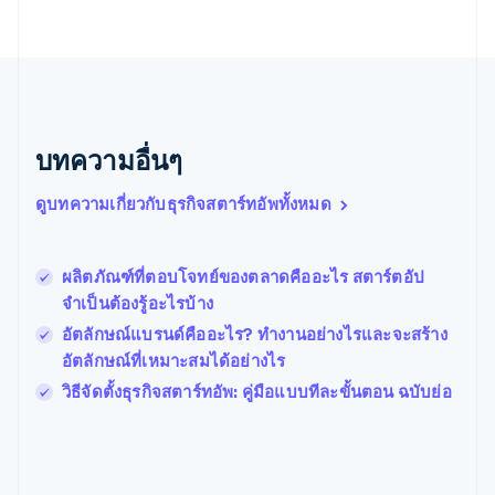
บราซิล
Português
English
บัลแกเรีย
English
เบลเยียม
Nederlands
Français
Deutsch
English
บทความอื่นๆ
โปรตุเกส
Português
English
ดูบทความเกี่ยวกับธุรกิจสตาร์ทอัพทั้งหมด
โปแลนด์
English
ฝรั่งเศส
Français
English
ผลิตภัณฑ์ที่ตอบโจทย์ของตลาดคืออะไร สตาร์ตอัป
ฟินแลนด์
จำเป็นต้องรู้อะไรบ้าง
English
Svenska
อัตลักษณ์แบรนด์คืออะไร? ทํางานอย่างไรและจะสร้าง
มอลตา
อัตลักษณ์ที่เหมาะสมได้อย่างไร
English
มาเลเซีย
วิธีจัดตั้งธุรกิจสตาร์ทอัพ: คู่มือแบบทีละขั้นตอน ฉบับย่อ
English
简体中文
เม็กซิโก
Español
English
ยิบรอลตาร์
English