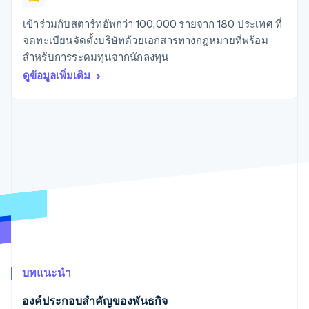
มากกว่า 125
ขายและ VAT
แพลตฟอร์ม
การใช้งาน
รายการ
Authorization
อัตโนมัติ
Revenue
แผนงานผลิตภัณฑ์
SaaS
ออกบัตรที่มีสเตเบิลคอยน์
เข้าร่วมกับสตาร์ทอัพกว่า 100,000 รายจาก 180 ประเทศ ที่
Boost
Recognition
การประชุมประจำปีแบบ
รองรับอยู่
จดทะเบียนจัดตั้งบริษัทด้วยเอกสารทางกฎหมายที่พร้อม
ยกระดับการ
เซสชัน
จัดเตรียมและจัดการ
ระบบ
ยอมรับการ
สำหรับการระดมทุนจากนักลงทุน
ตำแหน่งงาน
บริการด้วยเอเจนต์
อัตโนมัติ
ชำระเงิน
Link
ห้องข่าว
ดูข้อมูลเพิ่มเติม
ตามอุตสาหกรรม
การชำระเงินที่
สำหรับการ
Stripe
Stripe Press
Sigma
รวดเร็วขึ้น
ทำบัญชี
รายงานที่
บริษัท AI
แหล่งข้อมูล
ออกแบบเอง
แวดวงครีเอเตอร์
Data
เกม
การติดต่อ
Pipeline
การบริการ การเดินทาง
การเชื่อมต่อการทำงาน
การซิงค์
และสันทนาการ
แอป
ติดต่อฝ่ายขาย
ข้อมูล
ประกันภัย
ตัวอย่างโค้ด
สมัครเป็นพาร์ทเนอร์
สื่อและความบันเทิง
บล็อกของนักพัฒนา
องค์กรไม่แสวงผลกำไร
สถานะ API
บริการเฉพาะทาง
ภาครัฐ
เพิ่มเติม
ธุรกิจค้าปลีก
Product roadmap
ดูสิ่งที่กำลังจะมาถึง
บทแนะนำ
Radar
ระบบนิเวศ
การป้องกันการฉ้อโกง
องค์ประกอบสำคัญของพันธกิจ
Atlas