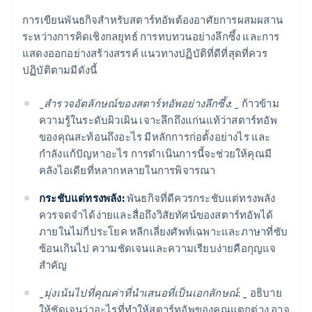
การเขียนพันธกิจสำหรับสตาร์ทอัพต้องอาศัยการผสมผสาน
ระหว่างการคิดเชิงกลยุทธ์ การทบทวนอย่างลึกซึ้ง และการ
แสดงออกอย่างสร้างสรรค์ แนวทางปฏิบัติที่ดีที่สุดที่ควร
ปฏิบัติตามมีดังนี้
_
สำรวจอัตลักษณ์ของสตาร์ทอัพอย่างลึกซึ้ง: _
ก้าวข้าม
ความรู้ในระดับผิวเผิน เจาะลึกถึงแก่นแท้ว่าสตาร์ทอัพ
ของคุณสะท้อนถึงอะไร มีหลักการก่อตั้งอย่างไร และ
กำลังแก้ปัญหาอะไร การดำเนินการนี้จะช่วยให้คุณมี
คลังไอเดียที่หลากหลายในการพิจารณา
กระชับแต่ทรงพลัง:
พันธกิจที่ดีควรกระชับแต่ทรงพลัง
ควรจดจำได้ง่ายและสื่อถึงวิสัยทัศน์ของสตาร์ทอัพได้
ภายในไม่กี่ประโยค หลีกเลี่ยงศัพท์เฉพาะและภาษาที่ซับ
ซ้อนเกินไป ความชัดเจนและความเรียบง่ายคือกุญแจ
สำคัญ
_
มุ่งเน้นไปที่คุณค่าที่นำเสนอที่เป็นเอกลักษณ์: _
อธิบาย
ให้ชัดเจนว่าอะไรที่ทำให้สตาร์ทอัพของคุณแตกต่าง อาจ