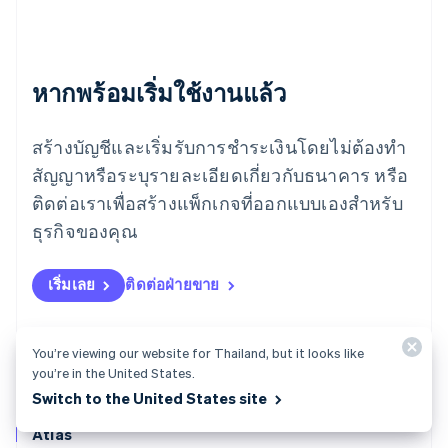
เยอรมนี
Deutsch
English
โรมาเนีย
หากพร้อมเริ่มใช้งานแล้ว
English
ลักเซมเบิร์ก
Français
Deutsch
English
สร้างบัญชีและเริ่มรับการชำระเงินโดยไม่ต้องทำ
ลัตเวีย
English
สัญญาหรือระบุรายละเอียดเกี่ยวกับธนาคาร หรือ
ลิกเตนสไตน์
ติดต่อเราเพื่อสร้างแพ็กเกจที่ออกแบบเองสำหรับ
Deutsch
English
ลิทัวเนีย
ธุรกิจของคุณ
English
สเปน
เริ่มเลย
ติดต่อฝ่ายขาย
Español
English
สโลวาเกีย
English
สโลวีเนีย
You’re viewing our website for Thailand, but it looks like
English
Italiano
you’re in the United States.
สวิตเซอร์แลนด์
Switch to the United States site
Deutsch
Français
Italiano
English
สวีเดน
Atlas
Svenska
English