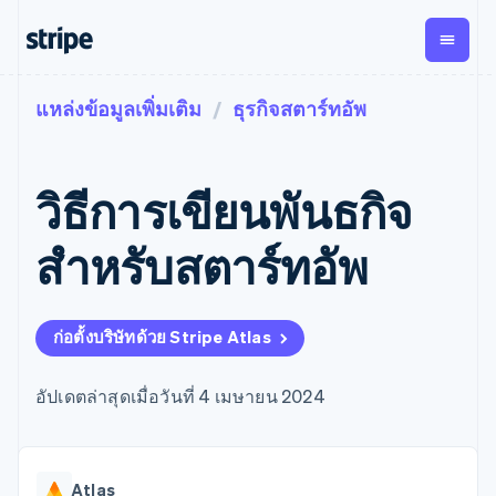
แหล่งข้อมูลเพิ่มเติม
ธุรกิจสตาร์ทอัพ
ตามขั้น
เอกสารประกอบ
เรียนรู้
การชำระเงิน
รายรับ
การ
แพลตฟอ
จัดการ
และ
องค์กร
Stripe Docs
บล็อก
เงิน
มาร์เก็ต
Payments
Billing
ธุรกิจสตาร์ทอัพ
ข้อมูลอ้างอิงเกี่ยวกับ API
เรื่องราวจากลูกค้า
วิธีการเขียนพันธกิจ
การชำระเงิน
รายรับตาม
เพลส
ไลบรารีและ SDK
คู่มือ
ออนไลน์
แบบแผนล่วง
Stripe Apps
Global
Payment links
หน้า
Metronome
Payouts
Conne
สำหรับสตาร์ทอัพ
การชำร
ตามกรณีใช้งาน
การชำระเงิน
การเรียกเก็บ
เบิกจ่าย
เงินสำห
การสนับสนุน
แบบไม่ต้อง
เงินตามการ
ให้กับ
แพลตฟอ
คู่มือ
การค้าแบบใช้เอเจนต์
เขียนโค้ด
Checkout
ใช้งาน
การชำระเงิน
บุคคลที่
อีคอมเมิร์ซ
รับการสนับสนุน
UI การชำระ
ก่อตั้งบริษัทด้วย Stripe Atlas
ตามรอบบิล
สาม
บริการทางการเงินที่ผสาน
รับการชำระเงินออนไลน์
แพ็กเกจการสนับสนุนที่ได้
การจัดการ
เงินสำเร็จรูป
รวมในตัว
ติดตั้งใช้งานการชำระเงิน
รับการจัดการ
การชำระเงิน
Elements
การทำงานอัตโนมัติด้าน
สำเร็จรูป
บริการเฉพาะทาง
อัปเดตล่าสุดเมื่อวันที่ 4 เมษายน 2024
องค์ประกอบ UI
ตามรอบบิล
Invoicing
การเงิน
สร้างแพลตฟอร์มหรือ
ครั้งเดียวหรือ
ที่ยืดหยุ่น
ธุรกิจทั่วโลก
มาร์เก็ตเพลส
ตามแบบแผน
วิธีการชำระ
การชำระเงินในแอป
จัดการการชำระเงินตาม
เงิน
ล่วงหน้า
Tax
มาร์เก็ตเพลส
รอบบิล
เข้าถึงได้
คิดภาษีการ
บริษัท
Atlas
การจัดการเงิน
เสนอการเรียกเก็บเงินตาม