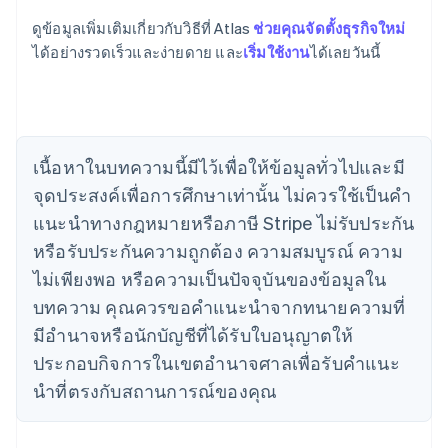
English
เขตบริหารพิเศษฮ่องกง ประเทศจีน
ดูข้อมูลเพิ่มเติมเกี่ยวกับวิธีที่ Atlas
ช่วยคุณจัดตั้งธุรกิจใหม่
English
简体中文
ได้อย่างรวดเร็วและง่ายดาย และ
เริ่มใช้งาน
ได้เลยวันนี้
แคนาดา
English
Français
โครเอเชีย
English
Italiano
จีนแผ่นดินใหญ่
เนื้อหาในบทความนี้มีไว้เพื่อให้ข้อมูลทั่วไปและมี
简体中文
English
ไซปรัส
จุดประสงค์เพื่อการศึกษาเท่านั้น ไม่ควรใช้เป็นคํา
English
แนะนําทางกฎหมายหรือภาษี Stripe ไม่รับประกัน
ญี่ปุ่น
หรือรับประกันความถูกต้อง ความสมบูรณ์ ความ
日本語
English
เดนมาร์ก
ไม่เพียงพอ หรือความเป็นปัจจุบันของข้อมูลใน
English
บทความ คุณควรขอคําแนะนําจากทนายความที่
ไทย
ไทย
English
มีอํานาจหรือนักบัญชีที่ได้รับใบอนุญาตให้
นอร์เวย์
ประกอบกิจการในเขตอํานาจศาลเพื่อรับคําแนะ
English
นิวซีแลนด์
นําที่ตรงกับสถานการณ์ของคุณ
English
เนเธอร์แลนด์
Nederlands
English