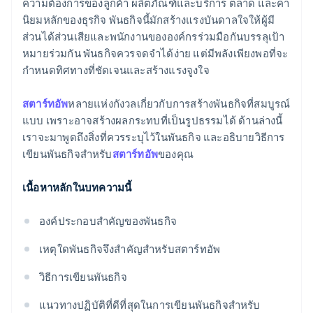
ความต้องการของลูกค้า ผลิตภัณฑ์และบริการ ตลาด และค่า
นิยมหลักของธุรกิจ พันธกิจนี้มักสร้างแรงบันดาลใจให้ผู้มี
Stripe Payments ฟรีหนึ่งปี พร้อมเครดิตและส่วนลด
ส่วนได้ส่วนเสียและพนักงานขององค์กรร่วมมือกันบรรลุเป้า
สำหรับพาร์ทเนอร์มูลค่า 50,000 ดอลลาร์สหรัฐ
หมายร่วมกัน พันธกิจควรจดจำได้ง่าย แต่มีพลังเพียงพอที่จะ
กำหนดทิศทางที่ชัดเจนและสร้างแรงจูงใจ
สตาร์ทอัพ
หลายแห่งกังวลเกี่ยวกับการสร้างพันธกิจที่สมบูรณ์
แบบ เพราะอาจสร้างผลกระทบที่เป็นรูปธรรมได้ ด้านล่างนี้
เราจะมาพูดถึงสิ่งที่ควรระบุไว้ในพันธกิจ และอธิบายวิธีการ
เขียนพันธกิจสำหรับ
สตาร์ทอัพ
ของคุณ
เนื้อหาหลักในบทความนี้
องค์ประกอบสำคัญของพันธกิจ
เหตุใดพันธกิจจึงสำคัญสำหรับสตาร์ทอัพ
วิธีการเขียนพันธกิจ
แนวทางปฏิบัติที่ดีที่สุดในการเขียนพันธกิจสำหรับ