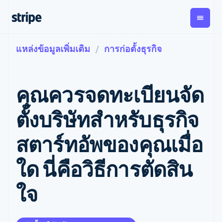
แหล่งข้อมูลเพิ่มเติม
การก่อตั้งธุรกิจ
ตามขั้น
เอกสารประกอบ
เรียนรู้
การชำระเงิน
รายรับ
การ
แพลตฟอ
จัดการ
และ
องค์กร
Stripe Docs
บล็อก
เงิน
มาร์เก็ต
Payments
Billing
ธุรกิจสตาร์ทอัพ
ข้อมูลอ้างอิงเกี่ยวกับ API
เรื่องราวจากลูกค้า
คุณควรจดทะเบียนจัด
การชำระเงิน
รายรับตาม
เพลส
ไลบรารีและ SDK
คู่มือ
ออนไลน์
แบบแผนล่วง
Stripe Apps
Global
Payment links
หน้า
Metronome
Payouts
Conne
ตั้งบริษัทสำหรับธุรกิจ
การชำร
ตามกรณีใช้งาน
การชำระเงิน
การเรียกเก็บ
เบิกจ่าย
เงินสำห
การสนับสนุน
แบบไม่ต้อง
เงินตามการ
ให้กับ
สตาร์ทอัพของคุณเมื่อ
แพลตฟอ
คู่มือ
การค้าแบบใช้เอเจนต์
เขียนโค้ด
Checkout
ใช้งาน
การชำระเงิน
บุคคลที่
อีคอมเมิร์ซ
รับการสนับสนุน
UI การชำระ
ตามรอบบิล
สาม
บริการทางการเงินที่ผสาน
รับการชำระเงินออนไลน์
แพ็กเกจการสนับสนุนที่ได้
การจัดการ
ใด นี่คือวิธีการตัดสิน
เงินสำเร็จรูป
รวมในตัว
ติดตั้งใช้งานการชำระเงิน
รับการจัดการ
การชำระเงิน
Elements
การทำงานอัตโนมัติด้าน
สำเร็จรูป
บริการเฉพาะทาง
องค์ประกอบ UI
ตามรอบบิล
Invoicing
ใจ
การเงิน
สร้างแพลตฟอร์มหรือ
ครั้งเดียวหรือ
ที่ยืดหยุ่น
ธุรกิจทั่วโลก
มาร์เก็ตเพลส
ตามแบบแผน
วิธีการชำระ
การชำระเงินในแอป
จัดการการชำระเงินตาม
เงิน
ล่วงหน้า
Tax
มาร์เก็ตเพลส
รอบบิล
เข้าถึงได้
คิดภาษีการ
บริษัท
การจัดการเงิน
เสนอการเรียกเก็บเงินตาม