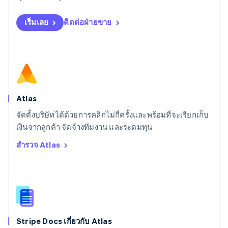
English
สเปน
เริ่มเลย
ติดต่อฝ่ายขาย
Español
English
สโลวาเกีย
English
สโลวีเนีย
English
Italiano
สวิตเซอร์แลนด์
Deutsch
Français
Italiano
English
สวีเดน
Atlas
Svenska
English
จัดตั้งบริษัทได้ด้วยการคลิกไม่กี่ครั้งและพร้อมที่จะเรียกเก็บ
สหรัฐอเมริกา
English
Español
简体中文
เงินจากลูกค้า จัดจ้างทีมงาน และระดมทุน
สหรัฐอาหรับเอมิเรตส์
สำรวจ Atlas
English
สหราชอาณาจักร
English
สาธารณรัฐเช็ก
English
สิงคโปร์
English
简体中文
Stripe Docs เกี่ยวกับ Atlas
ออสเตรเลีย