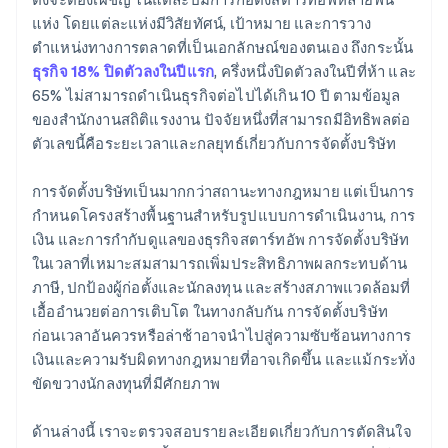
การยื่นเอกสารการเลือกสถานะภาษี 83(b) อัตโนมัติ
แห่ง โดยแต่ละแห่งมีวิสัยทัศน์, เป้าหมาย และการวาง
เอกสารทางกฎหมายของบริษัทระดับโลก
ตำแหน่งทางการตลาดที่เป็นเอกลักษณ์ของตนเอง ถึงกระนั้น
ธุรกิจ 18% ปิดตัวลงในปีแรก
, ครึ่งหนึ่งปิดตัวลงในปีที่ห้า และ
Stripe Payments ฟรีหนึ่งปี พร้อมเครดิตและส่วนลด
65% ไม่สามารถดำเนินธุรกิจต่อไปได้เกิน 10 ปี ตามข้อมูล
สำหรับพาร์ทเนอร์มูลค่า 50,000 ดอลลาร์สหรัฐ
ของสำนักงานสถิติแรงงาน ปัจจัยหนึ่งที่สามารถมีอิทธิพลต่อ
ตัวเลขนี้คือระยะเวลาและกลยุทธ์เกี่ยวกับการจัดตั้งบริษัท
การจัดตั้งบริษัทเป็นมากกว่าสถานะทางกฎหมาย แต่เป็นการ
กำหนดโครงสร้างพื้นฐานสำหรับรูปแบบการดำเนินงาน, การ
เงิน และการกำกับดูแลของธุรกิจสตาร์ทอัพ การจัดตั้งบริษัท
ในเวลาที่เหมาะสมสามารถเพิ่มประสิทธิภาพผลกระทบด้าน
ภาษี, ปกป้องผู้ก่อตั้งและนักลงทุน และสร้างสภาพแวดล้อมที่
เอื้ออำนวยต่อการเติบโต ในทางกลับกัน การจัดตั้งบริษัท
ก่อนเวลาอันควรหรือล่าช้าอาจนำไปสู่ความซับซ้อนทางการ
เงินและความรับผิดทางกฎหมายที่อาจเกิดขึ้น และแม้กระทั่ง
ขัดขวางนักลงทุนที่มีศักยภาพ
ด้านล่างนี้ เราจะตรวจสอบรายละเอียดเกี่ยวกับการตัดสินใจ