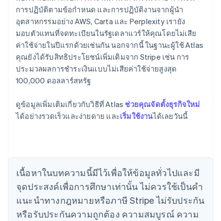
การปฏิบัติตามข้อกำหนด และการปฏิบัติงานจากผู้นำ
อุตสาหกรรมอย่าง AWS, Carta และ Perplexity เรายัง
มอบตัวแทนที่จดทะเบียนในรัฐเดลาแวร์ให้คุณโดยไม่เสีย
ค่าใช้จ่ายในปีแรกด้วยเช่นกัน นอกจากนี้ ในฐานะผู้ใช้ Atlas
คุณยังได้รับสิทธิประโยชน์เพิ่มเติมจาก Stripe เช่น การ
ประมวลผลการชำระเงินแบบไม่เสียค่าใช้จ่ายสูงสุด
100,000 ดอลลาร์สหรัฐ
กรีซ
ดูข้อมูลเพิ่มเติมเกี่ยวกับวิธีที่ Atlas
ช่วยคุณจัดตั้งธุรกิจใหม่
English
เขตบริหารพิเศษฮ่องกง ประเทศจีน
ได้อย่างรวดเร็วและง่ายดาย และ
เริ่มใช้งาน
ได้เลยวันนี้
English
简体中文
แคนาดา
English
Français
โครเอเชีย
English
Italiano
เนื้อหาในบทความนี้มีไว้เพื่อให้ข้อมูลทั่วไปและมี
จีนแผ่นดินใหญ่
จุดประสงค์เพื่อการศึกษาเท่านั้น ไม่ควรใช้เป็นคํา
简体中文
English
ไซปรัส
แนะนําทางกฎหมายหรือภาษี Stripe ไม่รับประกัน
English
หรือรับประกันความถูกต้อง ความสมบูรณ์ ความ
ญี่ปุ่น