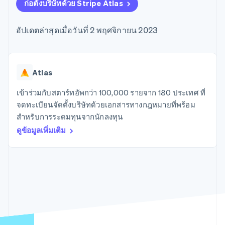
มากกว่า 125
ขายและ VAT
ก่อตั้งบริษัทด้วย Stripe Atlas
แพลตฟอร์ม
การใช้งาน
รายการ
Authorization
อัตโนมัติ
Revenue
แผนงานผลิตภัณฑ์
SaaS
ออกบัตรที่มีสเตเบิลคอยน์
Boost
Recognition
การประชุมประจำปีแบบ
รองรับอยู่
อัปเดตล่าสุดเมื่อวันที่ 2 พฤศจิกายน 2023
ยกระดับการ
เซสชัน
จัดเตรียมและจัดการ
ระบบ
ยอมรับการ
ตำแหน่งงาน
บริการด้วยเอเจนต์
อัตโนมัติ
ชำระเงิน
Link
ห้องข่าว
ตามอุตสาหกรรม
การชำระเงินที่
สำหรับการ
Stripe
Stripe Press
Sigma
รวดเร็วขึ้น
ทำบัญชี
Atlas
รายงานที่
บริษัท AI
แหล่งข้อมูล
ออกแบบเอง
แวดวงครีเอเตอร์
เข้าร่วมกับสตาร์ทอัพกว่า 100,000 รายจาก 180 ประเทศ ที่
Data
เกม
การติดต่อ
จดทะเบียนจัดตั้งบริษัทด้วยเอกสารทางกฎหมายที่พร้อม
Pipeline
การบริการ การเดินทาง
การเชื่อมต่อการทำงาน
การซิงค์
และสันทนาการ
แอป
สำหรับการระดมทุนจากนักลงทุน
ติดต่อฝ่ายขาย
ข้อมูล
ประกันภัย
ตัวอย่างโค้ด
สมัครเป็นพาร์ทเนอร์
ดูข้อมูลเพิ่มเติม
สื่อและความบันเทิง
บล็อกของนักพัฒนา
องค์กรไม่แสวงผลกำไร
สถานะ API
บริการเฉพาะทาง
ภาครัฐ
เพิ่มเติม
ธุรกิจค้าปลีก
Product roadmap
ดูสิ่งที่กำลังจะมาถึง
Radar
ระบบนิเวศ
การป้องกันการฉ้อโกง
Atlas