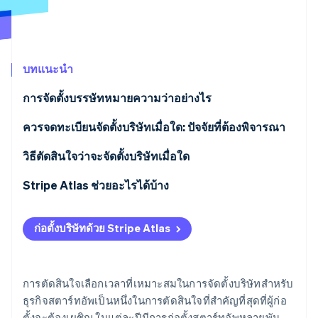
พาร์ทเนอร์
การก่อตั้งบริษัทสตาร์ทอัพ
Stripe App Marketplace
Climate
การขจัดคาร์บอน
บทแนะนำ
การจัดตั้งบรรษัทหมายความว่าอย่างไร
กิจการเจ้าของคนเดียว
ควรจดทะเบียนจัดตั้งบริษัทเมื่อใด: ปัจจัยที่ต้องพิจารณา
Stripe Sessions 2026
ดูว่า Stripe กำลังสร้างโครงสร้างพื้นฐานระบบเศรษฐกิจสำหรับ
ห้างหุ้นส่วน
วิธีตัดสินใจว่าจะจัดตั้งบริษัทเมื่อใด
AI อย่างไร
รับชมเลย
บริษัทจำกัด (LLC)
Stripe Atlas ช่วยอะไรได้บ้าง
บรรษัทประเภท C (C corp)
การสมัครใช้งาน Atlas
ก่อตั้งบริษัทด้วย Stripe Atlas
บรรษัทประเภท S (S corp)
การรับชำระเงินและการธนาคารก่อนที่จะได้รับ EIN ของ
คุณ
บรรษัทประเภท B (B corp)
การตัดสินใจเลือกเวลาที่เหมาะสมในการจัดตั้งบริษัทสำหรับ
การซื้อหุ้นของผู้ก่อตั้งแบบไร้เงินสด
ธุรกิจสตาร์ทอัพเป็นหนึ่งในการตัดสินใจที่สำคัญที่สุดที่ผู้ก่อ
องค์กรไม่แสวงหากำไร
ตั้งจะต้องเผชิญ ในแต่ละปีมีการก่อตั้งสตาร์ทอัพหลายพัน