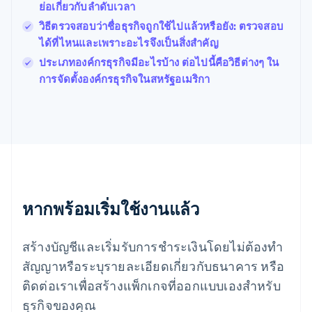
Français
English
ย่อเกี่ยวกับลำดับเวลา
ฟินแลนด์
วิธีตรวจสอบว่าชื่อธุรกิจถูกใช้ไปแล้วหรือยัง: ตรวจสอบ
English
Svenska
ได้ที่ไหนและเพราะอะไรจึงเป็นสิ่งสําคัญ
มอลตา
English
ประเภทองค์กรธุรกิจมีอะไรบ้าง ต่อไปนี้คือวิธีต่างๆ ใน
มาเลเซีย
การจัดตั้งองค์กรธุรกิจในสหรัฐอเมริกา
English
简体中文
เม็กซิโก
Español
English
ยิบรอลตาร์
English
เยอรมนี
Deutsch
English
โรมาเนีย
หากพร้อมเริ่มใช้งานแล้ว
English
ลักเซมเบิร์ก
Français
Deutsch
English
สร้างบัญชีและเริ่มรับการชำระเงินโดยไม่ต้องทำ
ลัตเวีย
English
สัญญาหรือระบุรายละเอียดเกี่ยวกับธนาคาร หรือ
ลิกเตนสไตน์
ติดต่อเราเพื่อสร้างแพ็กเกจที่ออกแบบเองสำหรับ
Deutsch
English
ลิทัวเนีย
ธุรกิจของคุณ