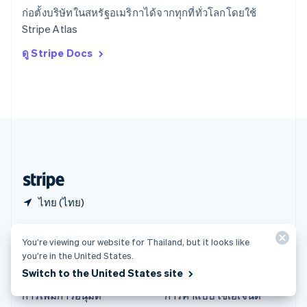
English
ก่อตั้งบริษัทในสหรัฐอเมริกาได้จากทุกที่ทั่วโลกโดยใช้
ออสเตรีย
Stripe Atlas
Deutsch
English
อิตาลี
ดู Stripe Docs
Italiano
English
อินเดีย
English
เอสโตเนีย
English
ไอร์แลนด์
English
ฮังการี
English
ไทย (ไทย)
ผลิตภัณฑ์และค่าบริการ
โซลูชัน
You’re viewing our website for Thailand, but it looks like
you’re in the United States.
ค่าบริการ
องค์กร
Switch to the United States site
Atlas
ธุรกิจสตาร์ทอัพ
การเพิ่มการอนุมัติ
การค้าแบบใช้เอเจนต์