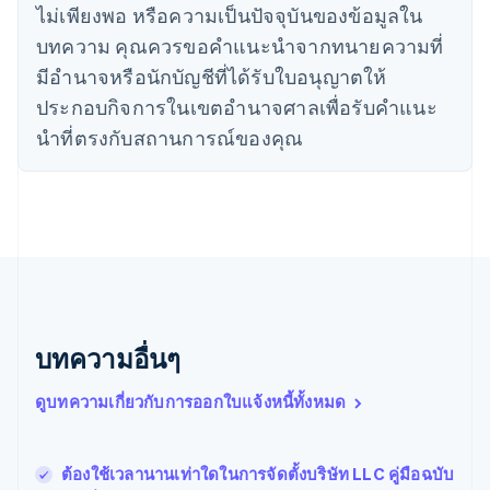
日本語
English
ไม่เพียงพอ หรือความเป็นปัจจุบันของข้อมูลใน
เดนมาร์ก
บทความ คุณควรขอคําแนะนําจากทนายความที่
English
ไทย
มีอํานาจหรือนักบัญชีที่ได้รับใบอนุญาตให้
ไทย
English
ประกอบกิจการในเขตอํานาจศาลเพื่อรับคําแนะ
นอร์เวย์
นําที่ตรงกับสถานการณ์ของคุณ
English
นิวซีแลนด์
English
เนเธอร์แลนด์
Nederlands
English
บราซิล
Português
English
บัลแกเรีย
English
เบลเยียม
บทความอื่นๆ
Nederlands
Français
Deutsch
English
โปรตุเกส
ดูบทความเกี่ยวกับการออกใบแจ้งหนี้ทั้งหมด
Português
English
โปแลนด์
English
ต้องใช้เวลานานเท่าใดในการจัดตั้งบริษัท LLC คู่มือฉบับ
ฝรั่งเศส