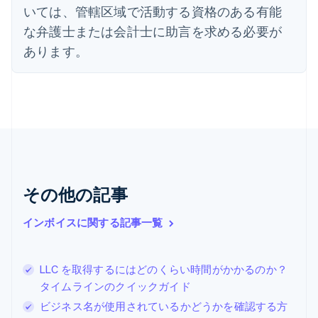
いては、管轄区域で活動する資格のある有能
オーストリア
Deutsch
English
な弁護士または会計士に助言を求める必要が
オランダ
あります。
Nederlands
English
カナダ
English
Français
キプロス
English
ギリシア
English
クロアチア
English
Italiano
ジブラルタル
その他の記事
English
シンガポール
インボイスに関する記事一覧
English
简体中文
スイス
Deutsch
Français
Italiano
English
LLC を取得するにはどのくらい時間がかかるのか？
スウェーデン
タイムラインのクイックガイド
Svenska
English
スペイン
ビジネス名が使用されているかどうかを確認する方
Español
English