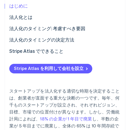
はじめに
パートナー
Climate
Stripe App Marketplace
カーボンリムーバル
法人化とは
Identity
個人事業
法人化のタイミング: 考慮すべき要因
オンライン本人確認
パートナーシップ
法人化のタイミングの決定方法
有限責任会社 (LLC)
Stripe Atlas でできること
Stripe Sessions 2026
株式会社 (C 株式会社)
Atlas への申請
Stripe が AI の経済インフラをどのように構築しているかを
Stripe Atlas を利用して会社を設立
ご覧ください。
S 株式会社
EIN が到着する前に決済を受け付け、銀行取引を行う
こちらをご覧ください
B 株式会社
創業者株式のキャッシュレス購入
スタートアップを法人化する適切な時期を決定すること
非営利団体
自動 83 (b) 課税選択申請
は、創業者が直面する重大な決断の一つです。毎年、何
千ものスタートアップが設立され、それぞれビジョン、
世界クラスの企業の法的文書
目標、市場での位置付けが異なります。しかし、労働統
Stripe Payments を 1 年間無料でご利用いただけるほ
計局によれば、
18% の企業が 1 年目で廃業
し、半数の企
か、5 万ドルのパートナークレジットと割引も利用
業が 5 年目までに廃業し、全体の 65% は 10 年間存続で