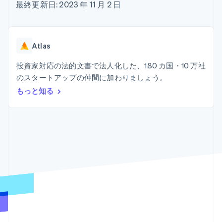
Recognition
ポーネント
最終更新日: 2023 年 11 月 2 日
SaaS
従量課金請求を提供
決済手段
製品ロードマップ
ステーブルコイン担保型
会計管理の
125 以上の決
Sessions 年次カンファ
のカードを発行
自動化
済手段を利用
レンス
エージェントによるサー
Stripe
可能
Terminal
採用情報
ビスのプロビジョニング
Atlas
Sigma
業種別
対面支払い
ニュースルーム
と管理
カスタムレ
Authorization
Stripe Press
投資家対応の法的文書で法人化した、180 カ国・10 万社
ポート
Boost
AI 企業
Data
決済成功率の
のスタートアップの仲間に加わりましょう。
クリエイターエコノミ―
Pipeline
最適化
ゲーム
もっと知る
リソース
データの同
Link
ホスピタリティ、旅行、
お問い合わせ
期
スピーディー
レジャー
な決済
保険
アプリへの導入
営業にお問い合わせ
メディアおよびエンター
コードサンプル
パートナーになる
テインメント
開発者のブログ
非営利団体
API ステータス
プロフェッショナルサー
その他
ビス
Product roadmap
パブリックセクター
今後の予定を確認
小売業
Radar
不正防止
エコシステム
Atlas
スタートアップの企業設立