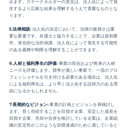
みます。ステークホルダーの意見は、法人化によって発
生するより広範な結果を理解するうえで貴重なものとな
ります。
5.法律相談:
法人化の決定において、法律の複雑さは重
要な要素です。弁護士と協力することで、企業は規制要
件、潜在的な法的保護、法人化によって発生する可能性
のある義務や制限を理解することができます。
6.人材と福利厚生の評価:
事業の現在および将来の人材
ニーズを評価します。競争が激しい事業で、一流のプロ
フェッショナルを引き付ける必要がある場合は、法人化
による福利厚生は、より早く法人化する説得力のある理
由になるかもしれません。
7.長期的なビジョン:
事業の計画とビジョンを再検討し
ます。長く存続することを目指す企業、安定した成長を
目指す企業、売却や合併を検討している企業は、企業組
織の安定性がこのような目標達成のために適していると