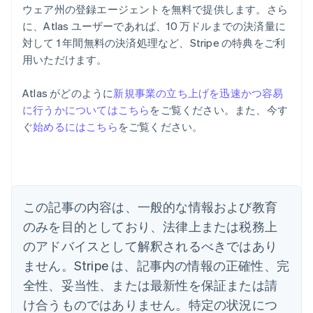
ウェア州の登録エージェントを無料で提供します。さら
に、Atlas ユーザーであれば、10 万ドルまでの決済量に
対して 1 年間無料の決済処理など、Stripe の特典をご利
用いただけます。
Atlas がどのように
新規事業の立ち上げを迅速かつ容易
アイルランド
に行うかについてはこちら
をご覧ください。また、今す
English
ぐ
始めるにはこちら
をご覧ください。
アメリカ
English
Español
简体中文
アラブ首長国連邦
English
イギリス
English
この記事の内容は、一般的な情報および教育
イタリア
のみを目的としており、法律上または税務上
Italiano
English
インド
のアドバイスとして解釈されるべきではあり
English
ません。Stripe は、記事内の情報の正確性、完
エストニア
全性、妥当性、または最新性を保証または請
English
オーストラリア
け合うものではありません。特定の状況につ
English