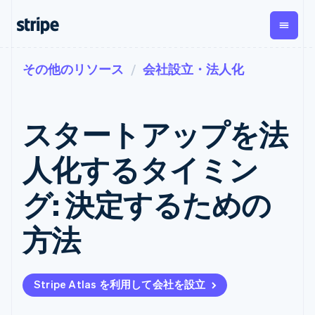
その他のリソース
会社設立・法人化
企業規模別
ドキュメント
学ぶ
支払い
収益
資金管
プラッ
理
フォー
大企業向け
Stripe のドキュメント
ブログ
とマー
Payments
Billing
スタートアップ向け
API リファレンス
導入事例
スタートアップを法
オンライン決
経常収益
ットプ
Global
ライブラリと SDK
ガイド
済
Metronome
Payouts
イス
Stripe Apps
Managed
人化するタイミン
従量課金
Payments
第三者
Connec
ユースケース別
マーチャント
サブスクリ
への入
サポート
プション
オブレコード
金
グ: 決定するための
プラッ
ガイド
エージェンティックコマ
サブスクリ
ソリューショ
Payment links
フォー
ース
サポートに問い合わせる
プションの
ン
決済の
E コマース / ECサイト
オンライン決済を受け付
管理サポートプラン
コーディング
管理
Invoicing
方法
築
埋込型金融
け
プロフェッショナルサー
1 回限りまた
不要の決済ペ
請求・財務関連
構築済みの決済を実装
ビス
は継続
ージ
Checkout
グローバルビジネス
プラットフォームまたは
構築済み決済
Tax
アプリ内決済
マーケットプレイスを構
消費税と
UI
Stripe Atlas を利用して会社を設立
マーケットプレイス
築する
VAT の自動
Elements
資金管理
サブスクリプションを管
柔軟な UI コン
計算
Revenue
会社
プラットフォーム
理