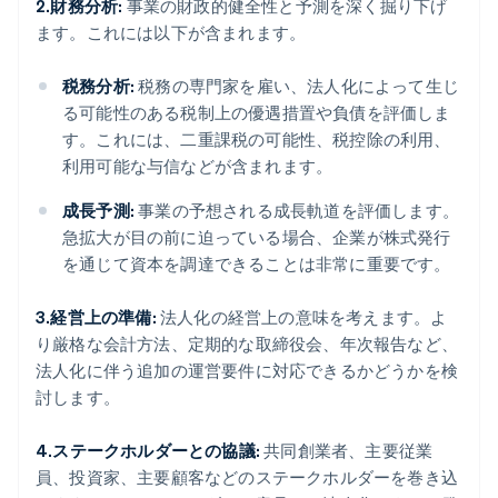
2.財務分析:
事業の財政的健全性と予測を深く掘り下げ
ます。これには以下が含まれます。
税務分析:
税務の専門家を雇い、法人化によって生じ
る可能性のある税制上の優遇措置や負債を評価しま
す。これには、二重課税の可能性、税控除の利用、
利用可能な与信などが含まれます。
成長予測:
事業の予想される成長軌道を評価します。
急拡大が目の前に迫っている場合、企業が株式発行
を通じて資本を調達できることは非常に重要です。
3.経営上の準備:
法人化の経営上の意味を考えます。よ
り厳格な会計方法、定期的な取締役会、年次報告など、
法人化に伴う追加の運営要件に対応できるかどうかを検
討します。
4.ステークホルダーとの協議:
共同創業者、主要従業
員、投資家、主要顧客などのステークホルダーを巻き込