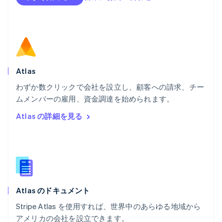
フランス
Français
English
ブルガリア
English
ベルギー
Nederlands
Français
Deutsch
English
ポーランド
Atlas
English
わずか数クリックで会社を設立し、顧客への請求、チー
ポルトガル
Português
English
ムメンバーの雇用、資金調達を始められます。
マルタ
Atlas の詳細を見る
English
マレーシア
English
简体中文
メキシコ
Español
English
ラトビア
English
Atlas のドキュメント
リトアニア
English
Stripe Atlas を使用すれば、世界中のあらゆる地域から
リヒテンシュタイン
アメリカの会社を設立できます。
Deutsch
English