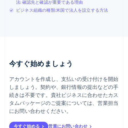
法: 確認先と確認が重要である理由
スロバキア
ビジネス組織の種類:米国で法人を設立する方法
English
スロベニア
English
Italiano
タイ
ไทย
English
チェコ共和国
English
デンマーク
English
今すぐ始めましょう
ドイツ
Deutsch
English
ニュージーランド
アカウントを作成し、支払いの受け付けを開始
English
しましょう。契約や、銀行情報の提出などの手
ノルウェー
English
続きは不要です。貴社ビジネスに合わせたカス
ハンガリー
タムパッケージのご提案については、営業担当
English
フィンランド
にお問い合わせください。
English
Svenska
ブラジル
今すぐ始める
営業にお問い合わせ
Português
English