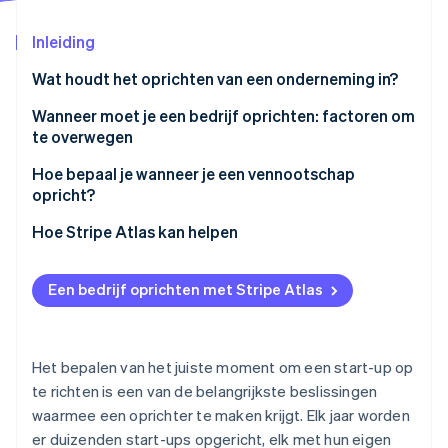
Oprichting van een start-up
Inleiding
Climate
Ecosysteem
CO₂-verwijdering
Wat houdt het oprichten van een onderneming in?
Partners
Identity
Stripe App Marketplace
Eenmanszaak
Wanneer moet je een bedrijf oprichten: factoren om
Online identiteitsverificatie
te overwegen
Partnerschap
Hoe bepaal je wanneer je een vennootschap
Vennootschap met beperkte aansprakelijkheid (LLC)
opricht?
Vennootschap (C corp)
Hoe Stripe Atlas kan helpen
Stripe Sessions 2026
Ontdek hoe Stripe de economische infrastructuu
S corporation (S corp)
Aanmelden bij Atlas
Nu bekijken
Een bedrijf oprichten met Stripe Atlas
B-corporation (B corp)
Betalingen accepteren en bankieren voordat je EIN-
nummer arriveert
Non-profitorganisatie
Aankoop van aandelen door de oprichter zonder
Het bepalen van het juiste moment om een start-up op
contant geld
te richten is een van de belangrijkste beslissingen
waarmee een oprichter te maken krijgt. Elk jaar worden
Automatische indiening van
er duizenden start-ups opgericht, elk met hun eigen
belastingkeuzeformulier 83(b)