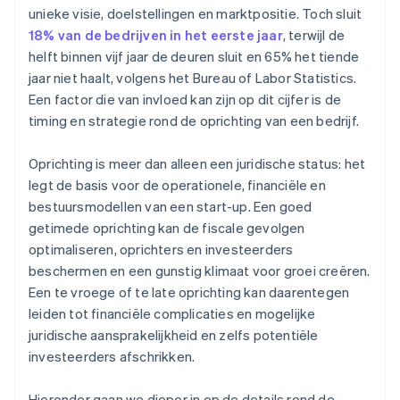
unieke visie, doelstellingen en marktpositie. Toch sluit
Juridische bedrijfsdocumenten van wereldklasse
18% van de bedrijven in het eerste jaar
, terwijl de
helft binnen vijf jaar de deuren sluit en 65% het tiende
Een gratis jaar Stripe Payments, plus $ 50.000 aan
jaar niet haalt, volgens het Bureau of Labor Statistics.
partnervoordelen en kortingen
Een factor die van invloed kan zijn op dit cijfer is de
timing en strategie rond de oprichting van een bedrijf.
Oprichting is meer dan alleen een juridische status: het
legt de basis voor de operationele, financiële en
bestuursmodellen van een start-up. Een goed
getimede oprichting kan de fiscale gevolgen
optimaliseren, oprichters en investeerders
beschermen en een gunstig klimaat voor groei creëren.
Een te vroege of te late oprichting kan daarentegen
leiden tot financiële complicaties en mogelijke
juridische aansprakelijkheid en zelfs potentiële
investeerders afschrikken.
Hieronder gaan we dieper in op de details rond de