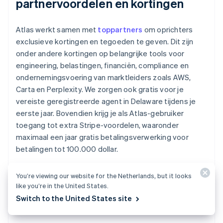
partnervoordelen en kortingen
Atlas werkt samen met
toppartners
om oprichters
exclusieve kortingen en tegoeden te geven. Dit zijn
onder andere kortingen op belangrijke tools voor
engineering, belastingen, financiën, compliance en
ondernemingsvoering van marktleiders zoals AWS,
Carta en Perplexity. We zorgen ook gratis voor je
vereiste geregistreerde agent in Delaware tijdens je
eerste jaar. Bovendien krijg je als Atlas-gebruiker
toegang tot extra Stripe-voordelen, waaronder
maximaal een jaar gratis betalingsverwerking voor
betalingen tot 100.000 dollar.
Lees meer over hoe Atlas je kan
helpen bij het snel en
You’re viewing our website for the Netherlands, but it looks
eenvoudig opzetten van je nieuwe onderneming
en
like you’re in the United States.
je
vandaag nog aan de slag kan gaan
.
Switch to the United States site