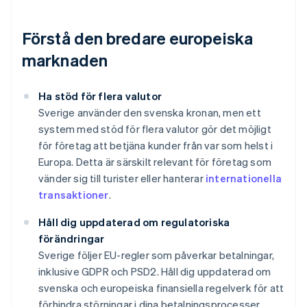
Förstå den bredare europeiska
marknaden
Ha stöd för flera valutor
Sverige använder den svenska kronan, men ett
system med stöd för flera valutor gör det möjligt
för företag att betjäna kunder från var som helst i
Europa. Detta är särskilt relevant för företag som
vänder sig till turister eller hanterar
internationella
transaktioner
.
Håll dig uppdaterad om regulatoriska
förändringar
Sverige följer EU-regler som påverkar betalningar,
Australien
inklusive GDPR och PSD2. Håll dig uppdaterad om
English
Belgien
svenska och europeiska finansiella regelverk för att
Nederlands
Français
Deutsch
English
förhindra störningar i dina betalningsprocesser.