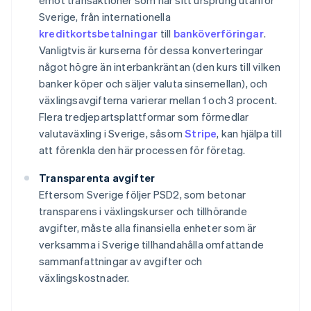
emot transaktioner som har sitt ursprung utanför
Sverige, från internationella
kreditkortsbetalningar
till
banköverföringar
.
Vanligtvis är kurserna för dessa konverteringar
något högre än interbankräntan (den kurs till vilken
banker köper och säljer valuta sinsemellan), och
växlingsavgifterna varierar mellan 1 och 3 procent.
Flera tredjepartsplattformar som förmedlar
valutaväxling i Sverige, såsom
Stripe
, kan hjälpa till
att förenkla den här processen för företag.
Transparenta avgifter
Eftersom Sverige följer PSD2, som betonar
transparens i växlingskurser och tillhörande
avgifter, måste alla finansiella enheter som är
verksamma i Sverige tillhandahålla omfattande
sammanfattningar av avgifter och
växlingskostnader.