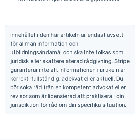
Brasilien
Português
English
Bulgarien
English
Cypern
Innehållet i den här artikeln är endast avsett
English
Danmark
för allmän information och
English
utbildningsändamål och ska inte tolkas som
Estland
juridisk eller skatterelaterad rådgivning. Stripe
English
Fastlandskina
garanterar inte att informationen i artikeln är
简体中文
English
korrekt, fullständig, adekvat eller aktuell. Du
Finland
English
Svenska
bör söka råd från en kompetent advokat eller
Frankrike
revisor som är licensierad att praktisera i din
Français
English
Förenade Arabemiraten
jurisdiktion för råd om din specifika situation.
English
Gibraltar
English
Grekland
English