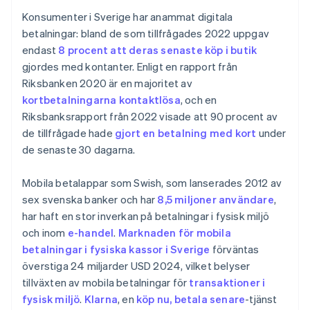
Konsumenter i Sverige har anammat digitala
betalningar: bland de som tillfrågades 2022 uppgav
endast
8 procent att deras senaste köp i butik
gjordes med kontanter. Enligt en rapport från
Riksbanken 2020 är en majoritet av
kortbetalningarna kontaktlösa
, och en
Riksbanksrapport från 2022 visade att 90 procent av
de tillfrågade hade
gjort en betalning med kort
under
de senaste 30 dagarna.
Mobila betalappar som Swish, som lanserades 2012 av
sex svenska banker och har
8,5 miljoner användare
,
har haft en stor inverkan på betalningar i fysisk miljö
och inom
e-handel
.
Marknaden för mobila
betalningar i fysiska kassor i Sverige
förväntas
överstiga 24 miljarder USD 2024, vilket belyser
tillväxten av mobila betalningar för
transaktioner i
fysisk miljö
.
Klarna
, en
köp nu, betala senare
-tjänst