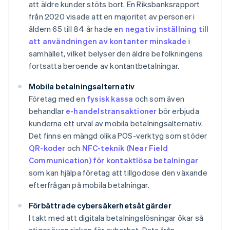
att äldre kunder stöts bort. En Riksbanksrapport
från 2020 visade att en majoritet av personer i
åldern 65 till 84 år hade
en negativ inställning till
att användningen av kontanter minskade
i
samhället, vilket belyser den äldre befolkningens
fortsatta beroende av kontantbetalningar.
Mobila betalningsalternativ
Företag med en
fysisk kassa
och som även
behandlar
e-handelstransaktioner
bör erbjuda
kunderna ett urval av mobila betalningsalternativ.
Det finns en mängd olika POS-verktyg som stöder
QR-koder
och
NFC-teknik (Near Field
Communication) för kontaktlösa betalningar
som kan hjälpa företag att tillgodose den växande
efterfrågan på mobila betalningar.
Förbättrade cybersäkerhetsåtgärder
I takt med att digitala betalningslösningar ökar så