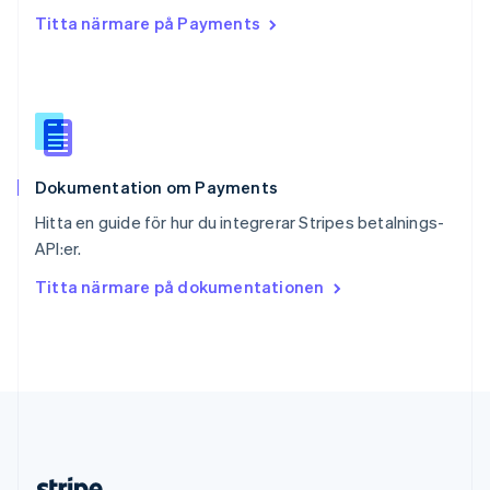
Slovakien
Titta närmare på Payments
English
Slovenien
English
Italiano
Spanien
Español
English
Storbritannien
English
Dokumentation om Payments
Sverige
Svenska
English
Hitta en guide för hur du integrerar Stripes betalnings-
Thailand
API:er.
ไทย
English
Tjeckien
Titta närmare på dokumentationen
English
Tyskland
Deutsch
English
Ungern
English
USA
English
Español
简体中文
Österrike
Deutsch
English