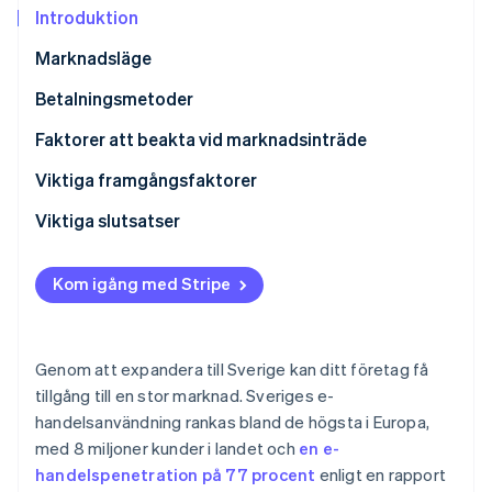
Identitetsverifiering online
Introduktion
Partner
Stripe App Marketplace
Marknadsläge
Betalningsmetoder
Stripe Sessions 2026
Aktuell användning
Faktorer att beakta vid marknadsinträde
Se hur Stripe bygger den ekonomiska inf
Titta nu
Populära B2C-betalningsmetoder i Sverige
Skatter
Viktiga framgångsfaktorer
Populära B2B-betalningsmetoder i Sverige
Återkrediteringar och tvister
Viktiga slutsatser
Nya trender
Internationella betalningar
Prioritera mobila betalningar
Kom igång med Stripe
Säkerhet och integritet
Höj säkerhetsstandarderna
Förstå den bredare europeiska marknaden
Genom att expandera till Sverige kan ditt företag få
tillgång till en stor marknad. Sveriges e-
handelsanvändning rankas bland de högsta i Europa,
med 8 miljoner kunder i landet och
en e-
handelspenetration på 77 procent
enligt en rapport