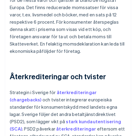
för de flesta varor och tjänster är bland de högsta i
Europa. Det finns reducerade momssatser för vissa
varor, t.ex. livsmedel och böcker, med en sats på 12
respektive 6 procent. För konsumenter återspeglas
denna skatt i priserna som visas vid ett köp, och
företagen ansvarar för ta ut och betala moms till
Skatteverket. En felaktig momsdeklaration kan leda till
ekonomiska påföljder för företag.
Återkrediteringar och tvister
Strategin i Sverige för
återkrediteringar
(chargebacks)
och tvister integrerar europeiska
standarder för konsumentskydd med landets egna
lagar. Sverige följer det andra betaltjänstdirektivet
(PSD2), som lägger vikt på
stark kundautentisering
(SCA)
. PSD2 påverkar
återkrediteringar
eftersom ett