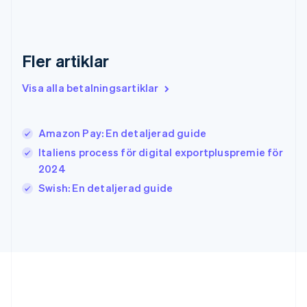
Hongkong SAR, Kina
English
简体中文
Indien
English
Fler artiklar
Irland
English
Visa alla betalningsartiklar
Italien
Italiano
English
Japan
日本語
English
Amazon Pay: En detaljerad guide
Kanada
Italiens process för digital exportpluspremie för
English
Français
2024
Kroatien
English
Italiano
Swish: En detaljerad guide
Lettland
English
Liechtenstein
Deutsch
English
Litauen
English
Luxemburg
Français
Deutsch
English