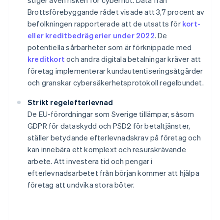
stiger även risken för cyberhot. Data från
Brottsförebyggande rådet visade att 3,7 procent av
befolkningen rapporterade att de utsatts för
kort-
eller kreditbedrägerier under 2022
. De
potentiella sårbarheter som är förknippade med
kreditkort
och andra digitala betalningar kräver att
företag implementerar kundautentiseringsåtgärder
och granskar cybersäkerhetsprotokoll regelbundet.
Strikt regelefterlevnad
De EU-förordningar som Sverige tillämpar, såsom
GDPR för dataskydd och PSD2 för betaltjänster,
ställer betydande efterlevnadskrav på företag och
kan innebära ett komplext och resurskrävande
arbete. Att investera tid och pengar i
efterlevnadsarbetet från början kommer att hjälpa
företag att undvika stora böter.