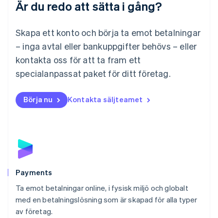
Är du redo att sätta i gång?
Malaysia
English
简体中文
Malta
Skapa ett konto och börja ta emot betalningar
English
Mexiko
– inga avtal eller bankuppgifter behövs – eller
Español
English
kontakta oss för att ta fram ett
Nederländerna
specialanpassat paket för ditt företag.
Nederlands
English
Norge
English
Börja nu
Kontakta säljteamet
Nya Zeeland
English
Polen
English
Portugal
Português
English
Rumänien
English
Payments
Schweiz
Ta emot betalningar online, i fysisk miljö och globalt
Deutsch
Français
Italiano
English
med en betalningslösning som är skapad för alla typer
Singapore
English
简体中文
av företag.