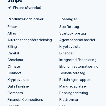
Finland (Svenska)
Produkter och priser
Lösningar
Priser
Storföretag
Atlas
Startup-företag
Auktoriseringsförstärkning
Agentbaserad handel
Billing
Kryptovaluta
Capital
E-handel
Checkout
Integrerad finansiering
Climate
Ekonomiautomatisering
Connect
Globala företag
Kryptovaluta
Betalningar i appen
Data Pipeline
Marknadsplatser
Elements
Penninghantering
Financial Connections
Plattformar
Identity
SaaS