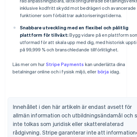
rad anpassningsbara, lättkonfigurerade betalningsverk
inklusive kodfritt skydd mot bedrägeri och avancerade
funktioner som förbättrar auktoriseringstiderna.
Snabbare utveckling med en flexibel och pålitlig
plattform för tillväxt:
Bygg vidare på en plattform so
Australien
utformad för att skala upp med dig, med historisk uppt
English
på 99,999 % och branschledande tillförlitlighet.
Belgien
Nederlands
Français
Deutsch
English
Läs mer om hur
Stripe Payments
kan underlätta dina
Brasilien
betalningar online och i fysisk miljö, eller
börja
idag.
Português
English
Bulgarien
English
Cypern
English
Danmark
Innehållet i den här artikeln är endast avsett för
English
Estland
allmän information och utbildningsändamål och 
English
inte tolkas som juridisk eller skatterelaterad
Fastlandskina
rådgivning. Stripe garanterar inte att information
简体中文
English