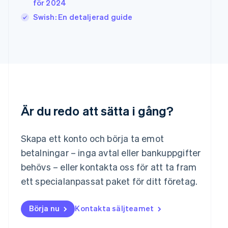
för 2024
Kroatien
English
Italiano
Swish: En detaljerad guide
Lettland
English
Liechtenstein
Deutsch
English
Litauen
English
Luxemburg
Français
Deutsch
English
Är du redo att sätta i gång?
Malaysia
English
简体中文
Malta
Skapa ett konto och börja ta emot
English
Mexiko
betalningar – inga avtal eller bankuppgifter
Español
English
behövs – eller kontakta oss för att ta fram
Nederländerna
ett specialanpassat paket för ditt företag.
Nederlands
English
Norge
English
Börja nu
Kontakta säljteamet
Nya Zeeland
English