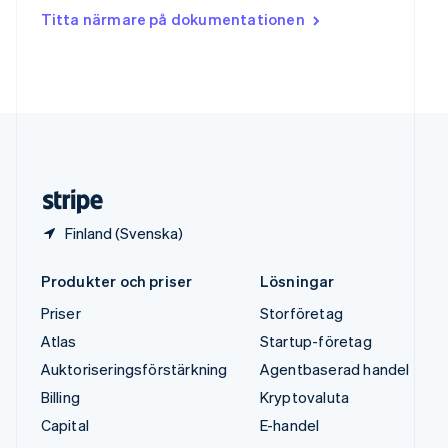
Tjeckien
Titta närmare på dokumentationen
English
Tyskland
Deutsch
English
Ungern
English
USA
English
Español
简体中文
Österrike
Deutsch
English
Finland (Svenska)
Produkter och priser
Lösningar
Priser
Storföretag
Atlas
Startup-företag
Auktoriseringsförstärkning
Agentbaserad handel
Billing
Kryptovaluta
Capital
E-handel