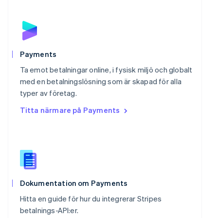
Polen
English
Portugal
Português
English
Rumänien
English
Payments
Schweiz
Ta emot betalningar online, i fysisk miljö och globalt
Deutsch
Français
Italiano
English
Singapore
med en betalningslösning som är skapad för alla
English
简体中文
typer av företag.
Slovakien
Titta närmare på Payments
English
Slovenien
English
Italiano
Spanien
Español
English
Storbritannien
English
Sverige
Dokumentation om Payments
Svenska
English
Hitta en guide för hur du integrerar Stripes
Thailand
betalnings-API:er.
ไทย
English