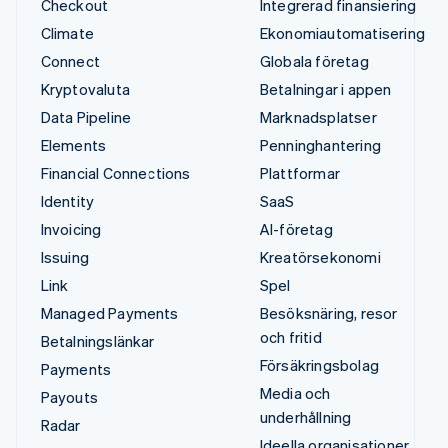
Checkout
Integrerad finansiering
Climate
Ekonomiautomatisering
Connect
Globala företag
Kryptovaluta
Betalningar i appen
Data Pipeline
Marknadsplatser
Elements
Penninghantering
Financial Connections
Plattformar
Identity
SaaS
Invoicing
AI-företag
Issuing
Kreatörsekonomi
Link
Spel
Managed Payments
Besöksnäring, resor
och fritid
Betalningslänkar
Försäkringsbolag
Payments
Media och
Payouts
underhållning
Radar
Ideella organisationer