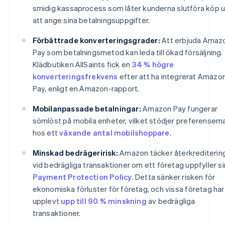
smidig kassaprocess som låter kunderna slutföra köp 
att ange sina betalningsuppgifter.
Förbättrade konverteringsgrader:
Att erbjuda Amaz
Pay som betalningsmetod kan leda till ökad försäljning.
Klädbutiken AllSaints fick en
34 % högre
konverteringsfrekvens
efter att ha integrerat Amazo
Pay, enligt en Amazon-rapport.
Mobilanpassade betalningar:
Amazon Pay fungerar
sömlöst på mobila enheter, vilket stödjer preferensern
hos ett
växande antal mobilshoppare
.
Minskad bedrägeririsk:
Amazon täcker återkrediterin
vid bedrägliga transaktioner om ett företag uppfyller si
Payment Protection Policy
. Detta sänker risken för
ekonomiska förluster för företag, och vissa företag har
upplevt
upp till 90 % minskning
av bedrägliga
transaktioner.