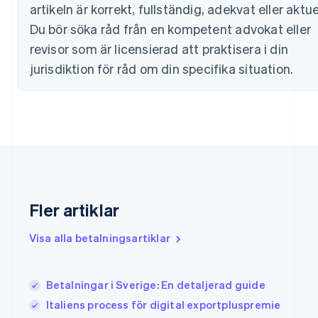
Finland
artikeln är korrekt, fullständig, adekvat eller aktuel
English
Svenska
Du bör söka råd från en kompetent advokat eller
Frankrike
revisor som är licensierad att praktisera i din
Français
English
Förenade Arabemiraten
jurisdiktion för råd om din specifika situation.
English
Gibraltar
English
Grekland
English
Hongkong SAR, Kina
English
简体中文
Indien
English
Fler artiklar
Irland
English
Italien
Visa alla betalningsartiklar
Italiano
English
Japan
日本語
English
Betalningar i Sverige: En detaljerad guide
Kanada
Italiens process för digital exportpluspremie
English
Français