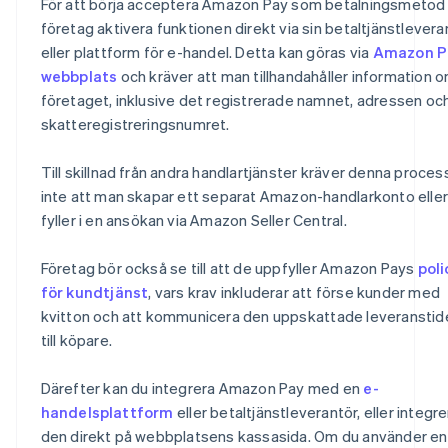
För att börja acceptera Amazon Pay som betalningsmetod
företag aktivera funktionen direkt via sin betaltjänstlevera
eller plattform för e-handel. Detta kan göras via
Amazon P
webbplats
och kräver att man tillhandahåller information 
företaget, inklusive det registrerade namnet, adressen oc
skatteregistreringsnumret.
Till skillnad från andra handlartjänster kräver denna proces
inte att man skapar ett separat Amazon-handlarkonto eller
fyller i en ansökan via Amazon Seller Central.
Företag bör också se till att de uppfyller Amazon Pays
poli
för kundtjänst
, vars krav inkluderar att förse kunder med
kvitton och att kommunicera den uppskattade leveranstid
till köpare.
Därefter kan du integrera Amazon Pay med en
e-
handelsplattform
eller betaltjänstleverantör, eller integre
den direkt på webbplatsens kassasida. Om du använder en