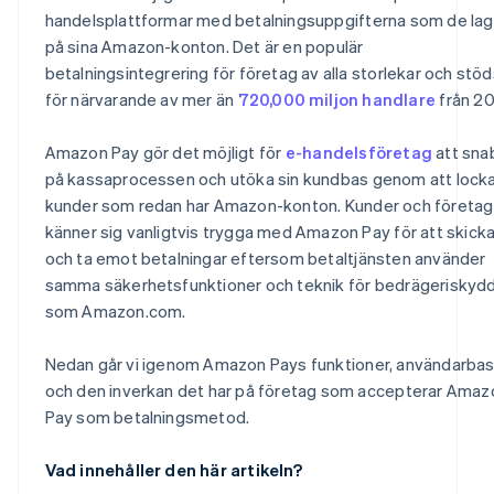
handelsplattformar med betalningsuppgifterna som de lag
på sina Amazon-konton. Det är en populär
betalningsintegrering för företag av alla storlekar och stöd
för närvarande av mer än
720,000 miljon handlare
från 20
Amazon Pay gör det möjligt för
e-handelsföretag
att sna
på kassaprocessen och utöka sin kundbas genom att lock
kunder som redan har Amazon-konton. Kunder och företag
känner sig vanligtvis trygga med Amazon Pay för att skick
och ta emot betalningar eftersom betaltjänsten använder
samma säkerhetsfunktioner och teknik för bedrägeriskyd
som Amazon.com.
Nedan går vi igenom Amazon Pays funktioner, användarba
och den inverkan det har på företag som accepterar Amaz
Pay som betalningsmetod.
Vad innehåller den här artikeln?