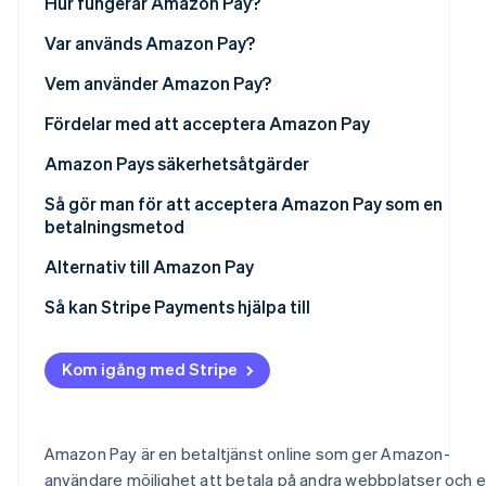
Hur fungerar Amazon Pay?
Identitetsverifiering online
Partner
Stripe App Marketplace
Amazon Pay jämfört med traditionell kreditkortshante
Var används Amazon Pay?
Vem använder Amazon Pay?
Fördelar med att acceptera Amazon Pay
Stripe Sessions 2026
Se hur Stripe bygger den ekonomiska in
Amazon Pays säkerhetsåtgärder
Titta nu
Så gör man för att acceptera Amazon Pay som en
betalningsmetod
Alternativ till Amazon Pay
Så kan Stripe Payments hjälpa till
Kom igång med Stripe
Amazon Pay är en betaltjänst online som ger Amazon-
användare möjlighet att betala på andra webbplatser och e