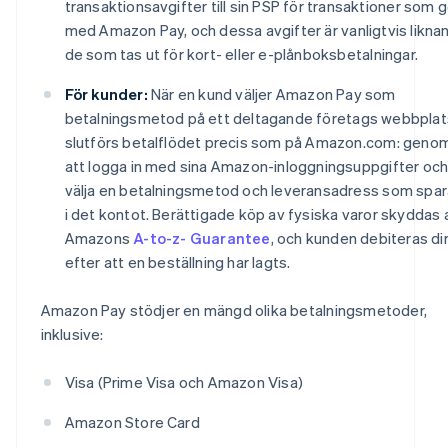
transaktionsavgifter till sin PSP för transaktioner som 
med Amazon Pay, och dessa avgifter är vanligtvis likna
de som tas ut för kort- eller e-plånboksbetalningar.
För kunder:
När en kund väljer Amazon Pay som
betalningsmetod på ett deltagande företags webbplat
slutförs betalflödet precis som på Amazon.com: geno
att logga in med sina Amazon-inloggningsuppgifter oc
välja en betalningsmetod och leveransadress som spar
i det kontot. Berättigade köp av fysiska varor skyddas 
Amazons
A-to-z- Guarantee
, och kunden debiteras di
efter att en beställning har lagts.
Amazon Pay stödjer en mängd olika betalningsmetoder,
inklusive:
Visa (Prime Visa och Amazon Visa)
Amazon Store Card