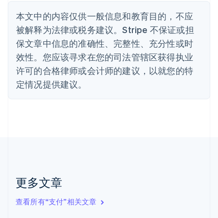
波兰
本文中的内容仅供一般信息和教育目的，不应
English
丹麦
被解释为法律或税务建议。Stripe 不保证或担
English
保文章中信息的准确性、完整性、充分性或时
德国
效性。您应该寻求在您的司法管辖区获得执业
Deutsch
English
法国
许可的合格律师或会计师的建议，以就您的特
Français
English
定情况提供建议。
芬兰
English
Svenska
荷兰
Nederlands
English
加拿大
English
Français
捷克
English
克罗地亚
English
Italiano
更多文章
拉脱维亚
English
查看所有“支付”相关文章
立陶宛
English