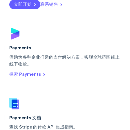
瑞士
立即开始
联系销售
Deutsch
Français
Italiano
English
塞浦路斯
English
斯洛伐克
English
斯洛文尼亚
English
Italiano
Payments
泰国
ไทย
English
借助为各种企业打造的支付解决方案，实现全球范围线上
希腊
线下收款。
English
探索 Payments
西班牙
Español
English
新加坡
English
简体中文
新西兰
English
匈牙利
English
Payments 文档
意大利
查找 Stripe 的付款 API 集成指南。
Italiano
English