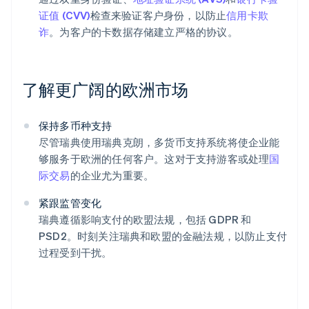
证值 (CVV)
检查来验证客户身份，以防止
信用卡欺
诈
。为客户的卡数据存储建立严格的协议。
了解更广阔的欧洲市场
阿联酋
English
爱尔兰
保持多币种支持
English
尽管瑞典使用瑞典克朗，多货币支持系统将使企业能
爱沙尼亚
够服务于欧洲的任何客户。这对于支持游客或处理
国
English
际交易
的企业尤为重要。
奥地利
Deutsch
English
紧跟监管变化
澳大利亚
瑞典遵循影响支付的欧盟法规，包括 GDPR 和
English
巴西
PSD2。时刻关注瑞典和欧盟的金融法规，以防止支付
Português
English
过程受到干扰。
保加利亚
English
比利时
Nederlands
Français
Deutsch
English