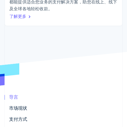
接入 125+ 种支
Stripe Sigma
都能提供适合您业务的支付解决方案，助您在线上、线下
产品路线图
SaaS
付方式
自定义报告
及全球各地轻松收款。
Sessions 年度大会
Terminal
Data Pipeline
招聘
了解更多
线下支付
数据同步
资讯中心
Authorization
资源
Stripe Press
Boost
按行业
支付成功率优
应用集成
化
AI 企业
代码示例
Link
创作者经济
开发者博客
联系
加速结账
游戏
API 状态
酒店、旅游与休闲
联系销售
保险
成为合作伙伴
媒体与娱乐
非营利组织
更多
专业服务
Product roadmap
公共部门
了解未来规划
零售
Radar
欺诈防范
导言
Atlas
生态系统
市场现状
初创企业注册
合作伙伴
支付方式
Climate
Stripe App Marketplace
碳移除