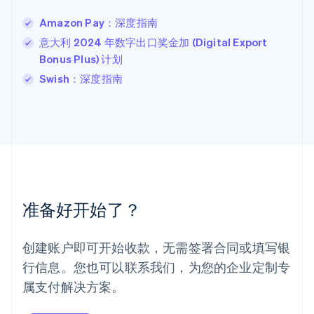
列支敦士登
Amazon Pay：深度指南
Deutsch
English
卢森堡
意大利 2024 年数字出口奖金加 (Digital Export
Français
Deutsch
English
Bonus Plus) 计划
罗马尼亚
Swish：深度指南
English
马尔他
English
马来西亚
English
简体中文
美国
English
Español
简体中文
墨西哥
Español
English
准备好开始了？
挪威
English
葡萄牙
创建账户即可开始收款，无需签署合同或填写银
Português
English
行信息。您也可以联系我们，为您的企业定制专
日本
日本語
English
属支付解决方案。
瑞典
Svenska
English