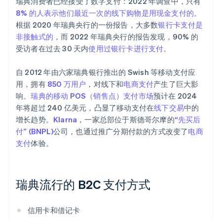
瑞典消费者已经接受了数字支付：2022 年调查中，只有
8% 的人表示他们最近一次的线下购物是用现金支付的
。
根据 2020 年瑞典央行的一份报告，大多数
银行卡支付是
非接触式的
，而 2022 年瑞典央行的报告发现，90% 的
受访者在过去 30 天内
使用过银行卡进行支付
。
自 2012 年由六家瑞典银行推出的 Swish 等移动支付应
用，拥有
850 万用户
，对线下和
电商支付
产生了巨大影
响。
瑞典的移动 POS（销售点）支付市场
预计在 2024
年将超过 240 亿美元，凸显了移动支付在
线下交易
中的
增长趋势。
Klarna
，一家总部位于斯德哥尔摩的
“先买后
付” (BNPL)
公司，也通过推广分期付款的方式改变了
电商
支付
体验。
瑞典流行的 B2C 支付方式
信用卡和借记卡