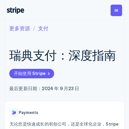
更多资源
支付
按企业阶段
文档
学习
支付
营收
资金管
平台
理
易市
大型企业
Stripe 文档
博客
Payments
Billing
初创企业
API 参考文档
客户案例
瑞典支付：深度指南
在线支付
经常性收入
Global
Conn
库与 SDK
指南
Managed
Metronome
Payouts
Stripe Apps
Payments
按用量计费
平台
备案商家解决
Subscriptions
向第三
按应用场景
方案
方打款
开始使用 Stripe
支持
订阅管理
Payment links
Crypto
指南
智能体商务
Invoicing
钱包、
加密货币
获取支持
无代码支付
一次性或定期
最后更新日期：2024 年 9 月23 日
稳定币
电子商务
接受线上付款
托管支持方案
Checkout
账单
发行和
嵌入式金融
实施预置结账流程
专业服务
预构建支付界
Tax
发卡基
财务自动化
构建平台或交易市场
面
销售税和增值
础设施
全球化企业
管理订阅
Elements
税自动化
Payments
应用内支付
提供按用量计费
灵活的 UI 组件
Revenue
交易市场
发行稳定币支持的支付卡
Payment
Recognition
公司
资金管理
通过智能体配置和管理服
无论您是快速成长的初创公司，还是全球化企业，Stripe
methods
会计自动化
平台
务