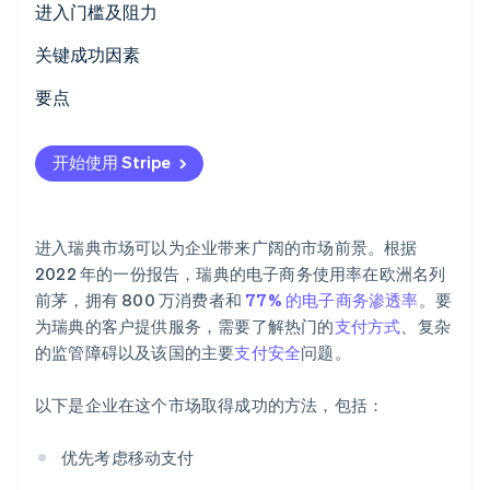
当前使用情况
进入门槛及阻力
瑞典流行的 B2C 支付方式
税务
关键成功因素
瑞典流行的 B2B 支付方式
撤单和争议
要点
Stripe Sessions 2026
了解 Stripe 如何为 AI 构建经济基础设施。
新兴趋势
国际付款
优先考虑移动支付
立即观看
开始使用 Stripe
安全和隐私
提升安全标准
了解更广阔的欧洲市场
进入瑞典市场可以为企业带来广阔的市场前景。根据
2022 年的一份报告，瑞典的电子商务使用率在欧洲名列
前茅，拥有 800 万消费者和
77% 的电子商务渗透率
。要
为瑞典的客户提供服务，需要了解热门的
支付方式
、复杂
的监管障碍以及该国的主要
支付安全
问题。
以下是企业在这个市场取得成功的方法，包括：
优先考虑移动支付