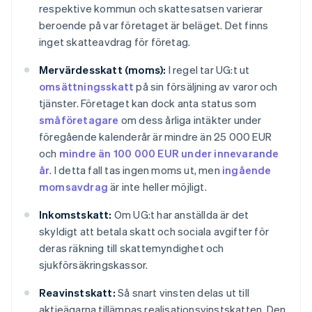
respektive kommun och skattesatsen varierar
beroende på var företaget är beläget. Det finns
inget skatteavdrag för företag.
Mervärdesskatt (moms):
I regel tar UG:t ut
omsättningsskatt
på sin försäljning av varor och
tjänster. Företaget kan dock anta status som
småföretagare
om dess årliga intäkter under
föregående kalenderår är mindre än 25 000 EUR
och
mindre än 100 000 EUR under innevarande
år
. I detta fall tas ingen moms ut, men
ingående
momsavdrag
är inte heller möjligt.
Inkomstskatt:
Om UG:t har anställda är det
skyldigt att betala skatt och sociala avgifter för
deras räkning till skattemyndighet och
sjukförsäkringskassor.
Reavinstskatt:
Så snart vinsten delas ut till
aktieägarna tillämpas realisationsvinstskatten. Den