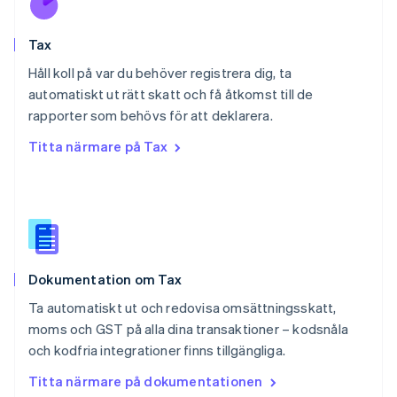
Portugal
Português
English
Tax
Rumänien
English
Håll koll på var du behöver registrera dig, ta
Schweiz
automatiskt ut rätt skatt och få åtkomst till de
Deutsch
Français
Italiano
English
rapporter som behövs för att deklarera.
Singapore
English
简体中文
Titta närmare på Tax
Slovakien
English
Slovenien
English
Italiano
Spanien
Español
English
Storbritannien
Dokumentation om Tax
English
Sverige
Ta automatiskt ut och redovisa omsättningsskatt,
Svenska
English
moms och GST på alla dina transaktioner – kodsnåla
Thailand
och kodfria integrationer finns tillgängliga.
ไทย
English
Tjeckien
Titta närmare på dokumentationen
English