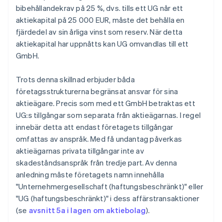
bibehållandekrav på 25 %, dvs. tills ett UG når ett
aktiekapital på 25 000 EUR, måste det behålla en
fjärdedel av sin årliga vinst som reserv. När detta
aktiekapital har uppnåtts kan UG omvandlas till ett
GmbH.
Trots denna skillnad erbjuder båda
företagsstrukturerna begränsat ansvar för sina
aktieägare. Precis som med ett GmbH betraktas ett
UG:s tillgångar som separata från aktieägarnas. I regel
innebär detta att endast företagets tillgångar
omfattas av anspråk. Med få undantag påverkas
aktieägarnas privata tillgångar inte av
skadeståndsanspråk från tredje part. Av denna
anledning måste företagets namn innehålla
"Unternehmergesellschaft (haftungsbeschränkt)" eller
"UG (haftungsbeschränkt)" i dess affärstransaktioner
(se
avsnitt 5a i lagen om aktiebolag
).