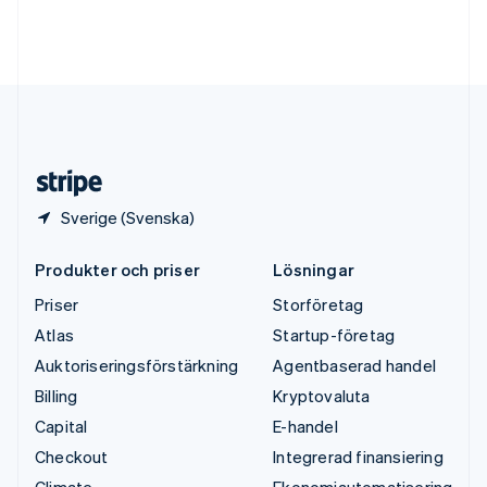
Tyskland
Deutsch
English
Ungern
English
USA
English
Español
简体中文
Österrike
Deutsch
English
Sverige (Svenska)
Produkter och priser
Lösningar
Priser
Storföretag
Atlas
Startup-företag
Auktoriseringsförstärkning
Agentbaserad handel
Billing
Kryptovaluta
Capital
E-handel
Checkout
Integrerad finansiering
Climate
Ekonomiautomatisering