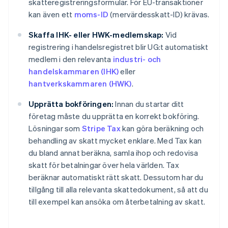
skatteregistreringsformulär. För EU-transaktioner
kan även ett
moms-ID
(mervärdesskatt-ID) krävas.
Skaffa IHK- eller HWK-medlemskap:
Vid
registrering i handelsregistret blir UG:t automatiskt
medlem i den relevanta
industri- och
handelskammaren (IHK)
eller
hantverkskammaren (HWK)
.
Upprätta bokföringen:
Innan du startar ditt
företag måste du upprätta en korrekt bokföring.
Lösningar som
Stripe Tax
kan göra beräkning och
behandling av skatt mycket enklare. Med Tax kan
du bland annat beräkna, samla ihop och redovisa
skatt för betalningar över hela världen. Tax
beräknar automatiskt rätt skatt. Dessutom har du
tillgång till alla relevanta skattedokument, så att du
till exempel kan ansöka om återbetalning av skatt.