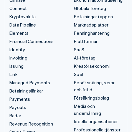
Connect
Globala företag
Kryptovaluta
Betalningar i appen
Data Pipeline
Marknadsplatser
Elements
Penninghantering
Financial Connections
Plattformar
Identity
SaaS
Invoicing
AI-företag
Issuing
Kreatörsekonomi
Link
Spel
Managed Payments
Besöksnäring, resor
och fritid
Betalningslänkar
Försäkringsbolag
Payments
Media och
Payouts
underhållning
Radar
Ideella organisationer
Revenue Recognition
Professionella tjänster
Stripe Sigma