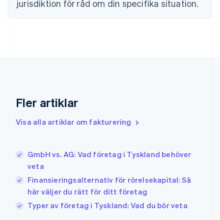
jurisdiktion för råd om din specifika situation.
Frankrike
Français
English
Förenade Arabemiraten
English
Gibraltar
English
Grekland
English
Hongkong SAR, Kina
English
简体中文
Fler artiklar
Indien
English
Visa alla artiklar om fakturering
Irland
English
Italien
GmbH vs. AG: Vad företag i Tyskland behöver
Italiano
English
veta
Japan
日本語
English
Finansieringsalternativ för rörelsekapital: Så
Kanada
här väljer du rätt för ditt företag
English
Français
Typer av företag i Tyskland: Vad du bör veta
Kroatien
English
Italiano