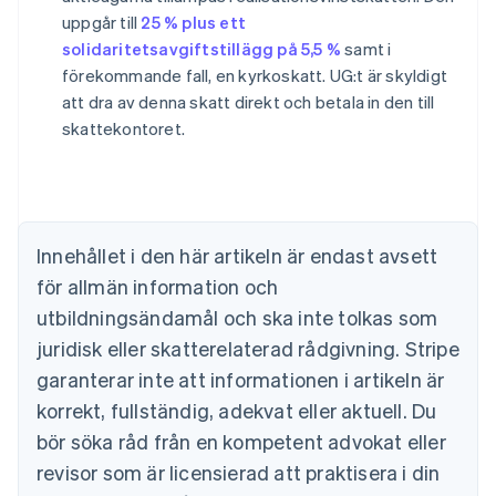
uppgår till
25 % plus ett
solidaritetsavgiftstillägg på 5,5 %
samt i
förekommande fall, en kyrkoskatt. UG:t är skyldigt
att dra av denna skatt direkt och betala in den till
Australien
skattekontoret.
English
Belgien
Nederlands
Français
Deutsch
English
Brasilien
Português
English
Bulgarien
Innehållet i den här artikeln är endast avsett
English
för allmän information och
Cypern
English
utbildningsändamål och ska inte tolkas som
Danmark
juridisk eller skatterelaterad rådgivning. Stripe
English
Estland
garanterar inte att informationen i artikeln är
English
korrekt, fullständig, adekvat eller aktuell. Du
Fastlandskina
bör söka råd från en kompetent advokat eller
简体中文
English
Finland
revisor som är licensierad att praktisera i din
English
Svenska