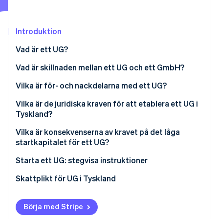
Identitetsverifiering online
Partner
Stripe App Marketplace
Introduktion
Vad är ett UG?
Stripe Sessions 2026
Vad är skillnaden mellan ett UG och ett GmbH?
Se hur Stripe bygger den ekonomiska inf
Titta nu
Vilka är för- och nackdelarna med ett UG?
Fördelar
Vilka är de juridiska kraven för att etablera ett UG i
Tyskland?
Nackdelar
Skyldigheter för att starta ett UG
Vilka är konsekvenserna av kravet på det låga
startkapitalet för ett UG?
Ansvariga personer för ett UG
Starta ett UG: stegvisa instruktioner
Företagsstruktur och ansvar för UG:t
Skattplikt för UG i Tyskland
Andelskapital i UG:t
Redovisningsskyldigheter för UG:er
Börja med Stripe