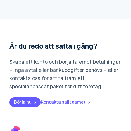
Lettland
English
Liechtenstein
Deutsch
English
Litauen
English
Luxemburg
Är du redo att sätta i gång?
Français
Deutsch
English
Malaysia
English
简体中文
Skapa ett konto och börja ta emot betalningar
Malta
– inga avtal eller bankuppgifter behövs – eller
English
Mexiko
kontakta oss för att ta fram ett
Español
English
specialanpassat paket för ditt företag.
Nederländerna
Nederlands
English
Norge
Börja nu
Kontakta säljteamet
English
Nya Zeeland
English
Polen
English