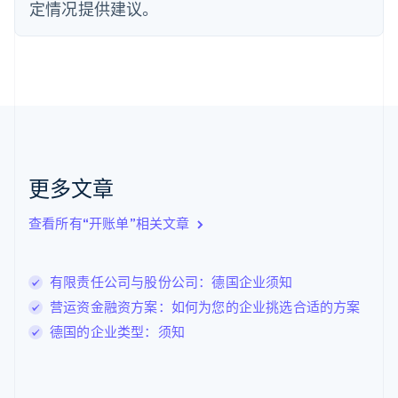
定情况提供建议。
芬兰
English
Svenska
荷兰
Nederlands
English
加拿大
English
Français
捷克
English
克罗地亚
English
Italiano
更多文章
拉脱维亚
English
查看所有“开账单”相关文章
立陶宛
English
列支敦士登
有限责任公司与股份公司：德国企业须知
Deutsch
English
卢森堡
营运资金融资方案：如何为您的企业挑选合适的方案
Français
Deutsch
English
德国的企业类型：须知
罗马尼亚
English
马尔他
English