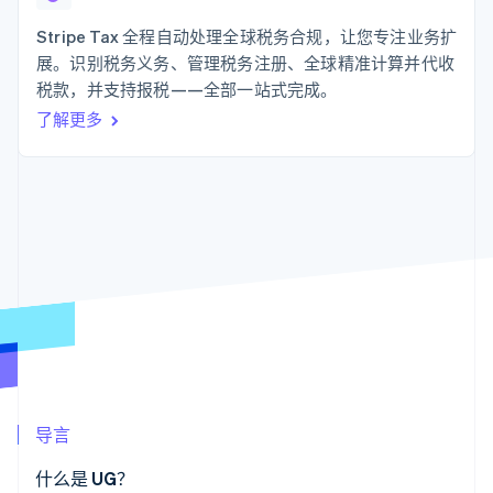
支付成功率优
Stripe Sigma
产品路线图
SaaS
化
自定义报告
Sessions 年度大会
Stripe Tax 全程自动处理全球税务合规，让您专注业务扩
Link
Data Pipeline
招聘
展。识别税务义务、管理税务注册、全球精准计算并代收
加速结账
数据同步
资讯中心
资源
税款，并支持报税——全部一站式完成。
Stripe Press
按行业
了解更多
应用集成
AI 企业
代码示例
更多
创作者经济
开发者博客
联系
Product roadmap
游戏
API 状态
了解未来规划
酒店、旅游与休闲
联系销售
保险
Radar
成为合作伙伴
媒体与娱乐
欺诈防范
非营利组织
Atlas
专业服务
初创企业注册
公共部门
零售
Climate
碳移除
生态系统
导言
合作伙伴
Stripe App Marketplace
什么是 UG？
Stripe Sessions 2026