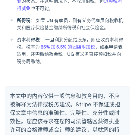
业
的状态。在这种情况下，不收增值税，但
进项税所
爱尔兰
得减免
也不可能。
English
爱沙尼亚
所得税：
如果 UG 有雇员，则有义务代雇员向税收机
English
关和医疗保险基金缴纳所得税和社会保险金。
奥地利
Deutsch
English
资本利得税：
一旦利润分配给股东，即征收资本利得
澳大利亚
税。税率为
25% 加 5.5% 的团结附加税
，如果申请表
English
巴西
适用，还需缴纳教会税。UG 有义务直接预扣税并向
Português
English
税务局缴纳。
保加利亚
English
比利时
Nederlands
Français
Deutsch
English
波兰
本文中的内容仅供一般信息和教育目的，不应
English
丹麦
被解释为法律或税务建议。Stripe 不保证或担
English
保文章中信息的准确性、完整性、充分性或时
德国
效性。您应该寻求在您的司法管辖区获得执业
Deutsch
English
法国
许可的合格律师或会计师的建议，以就您的特
Français
English