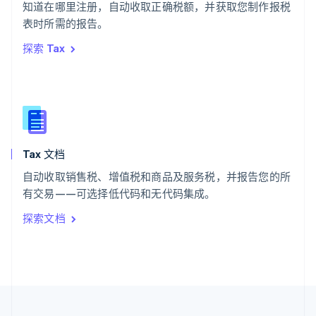
知道在哪里注册，自动收取正确税额，并获取您制作报税
泰国
ไทย
English
表时所需的报告。
希腊
探索 Tax
English
西班牙
Español
English
新加坡
English
简体中文
新西兰
English
Tax 文档
匈牙利
English
自动收取销售税、增值税和商品及服务税，并报告您的所
意大利
有交易——可选择低代码和无代码集成。
Italiano
English
印度
探索文档
English
英国
English
直布罗陀
English
中国内地
简体中文
English