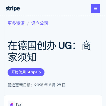
更多资源
设立公司
按企业阶段
文档
学习
支付
营收
资金管
平台
理
易市
大型企业
Stripe 文档
博客
Payments
Billing
初创企业
API 参考文档
客户案例
在德国创办 UG：商
在线支付
经常性收入
Global
Conn
库与 SDK
指南
Payment links
Metronome
Payouts
Stripe Apps
按用量计费
平台
家须知
无代码支付
Subscriptions
向第三
按应用场景
Checkout
方打款
支持
预构建支付界
订阅管理
指南
智能体商务
面
Invoicing
加密货币
获取支持
一次性或定期
Elements
开始使用 Stripe
电子商务
接受线上付款
托管支持方案
灵活的 UI 组件
账单
嵌入式金融
实施预置结账流程
专业服务
Payment
Tax
财务自动化
构建平台或交易市场
最近更新日期：2025 年 6 月 28 日
methods
销售税和增值
全球化企业
管理订阅
接入 125+ 种支
税自动化
应用内支付
提供按用量计费
付方式
Revenue
交易市场
发行稳定币支持的支付卡
Authorization
Recognition
公司
资金管理
通过智能体配置和管理服
Boost
会计自动化
Tax
平台
务