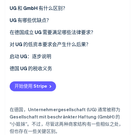
了解 Stripe 如何为 AI 构建经济基础设施。
UG 和 GmbH 有什么区别？
立即观看
UG 有哪些优缺点？
优点
在德国成立 UG 需要满足哪些法律要求？
缺点
成立 UG 的义务
对 UG 的低资本要求会产生什么后果？
UG 的机构
启动 UG：逐步说明
UG 的企业结构和责任
德国 UG 的税收义务
UG 股本
开始使用 Stripe
UG 的会计义务
在德国，Unternehmergesellschaft (UG) 通常被称为
Gesellschaft mit beschränkter Haftung (GmbH) 的
“小姐妹”。不过，尽管这两种商家结构有一些相似之处，
但也存在一些关键区别。