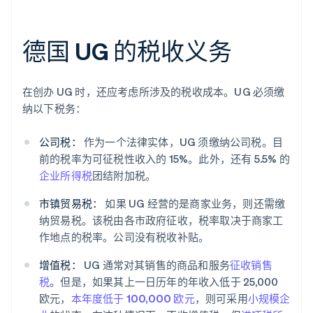
德国 UG 的税收义务
在创办 UG 时，还应考虑所涉及的税收成本。UG 必须缴
纳以下税务：
公司税：
作为一个法律实体，UG 须缴纳公司税。目
前的税率为可征税性收入的 15%。此外，还有 5.5% 的
企业所得税
团结附加税。
市镇贸易税：
如果 UG 经营的是商家业务，则还需缴
纳贸易税。该税由各市政府征收，税率取决于商家工
作地点的税率。公司没有税收补贴。
增值税：
UG 通常对其销售的商品和服务
征收销售
税
。但是，如果其上一日历年的年收入低于 25,000
阿联酋
欧元，
本年度低于 100,000 欧元
，则可采用
小规模企
English