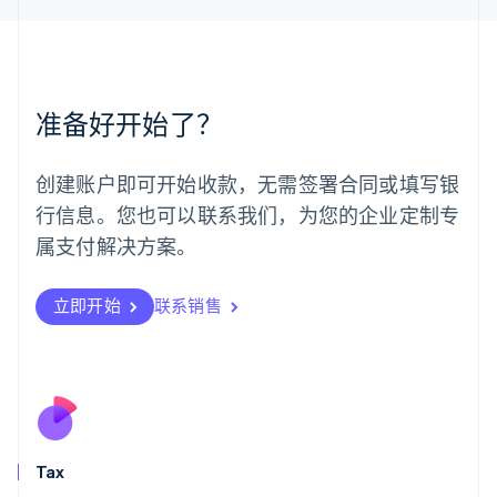
马来西亚
English
简体中文
美国
English
Español
简体中文
墨西哥
准备好开始了？
Español
English
挪威
English
创建账户即可开始收款，无需签署合同或填写银
葡萄牙
行信息。您也可以联系我们，为您的企业定制专
Português
English
日本
属支付解决方案。
日本語
English
瑞典
立即开始
联系销售
Svenska
English
瑞士
Deutsch
Français
Italiano
English
塞浦路斯
English
斯洛伐克
English
斯洛文尼亚
Tax
English
Italiano