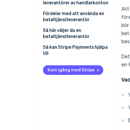
leverantörer av handlarkonton
Att
Betaltjänstleverantörer:
Fördelar med att använda en
för
betaltjänstleverantör
Leverantörer av handlarkonton
bör
Så här väljer du en
bet
betaltjänstleverantör
bes
Så kan Stripe Payments hjälpa
till
Det
en 
Kom igång med Stripe
Vad