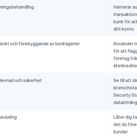
lningsbehandling
Hanterar au
transaktio
bank för att
ditt konto
äckt och förebyggande av bedrägerier
Använder m
för att fla
företag fr
återkredite
rlevnad och säkerhet
Se till att
branschsta
Security St
dataintrång
taväxling
Låter dig ta
det du före
kunder