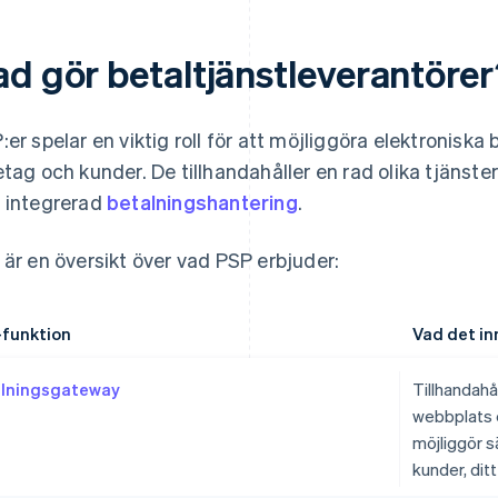
ad gör betaltjänstleverantöre
:er spelar en viktig roll för att möjliggöra elektronisk
etag och kunder. De tillhandahåller en rad olika tjänster 
 integrerad
betalningshantering
.
 är en översikt över vad PSP erbjuder:
funktion
Vad det in
lningsgateway
Tillhandahå
webbplats e
möjliggör s
kunder, dit