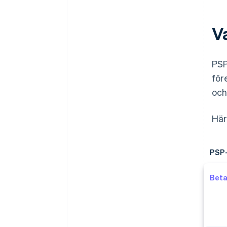
V
PSP
för
och
Här
PSP-
Beta