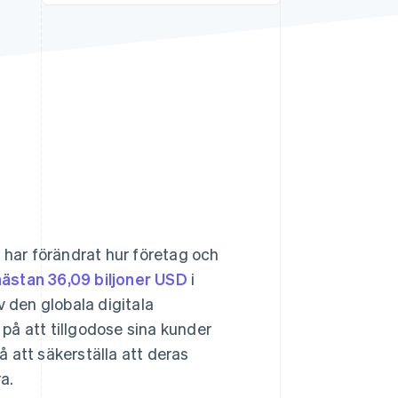
Stripe Sessions 2026
Se hur Stripe bygger den
ekonomiska
infrastrukturen för AI.
Titta nu
 har förändrat hur företag och
nästan 36,09 biljoner USD
i
 den globala digitala
på att tillgodose sina kunder
 att säkerställa att deras
a.