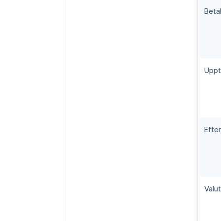
Beta
Uppt
Efte
Valu