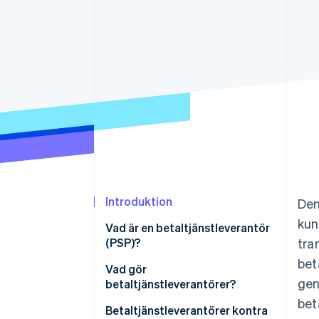
Accelererad kassaprocess
Financial Connections
Länkade finanskontodata
Introduktion
Den
kun
Vad är en betaltjänstleverantör
(PSP)?
tra
bet
Vad gör
gen
betaltjänstleverantörer?
bet
Betaltjänstleverantörer kontra