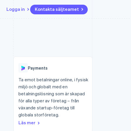
Logga in
Kontakta säljteamet
Resurser
Ecosystem
Kontakt
ch
Mer
er
Appintegrationer
Partner
Kontakta säljteamet
Product roadmap
Kodexempel
Stripe App Marketplace
Bli partner
Se vad som kommer härnäst
Utvecklarblogg
r plattformar
tid
API-status
Radar
Bedrägeribekämpning
Payments
Atlas
Bolagsbildning för startups
Ta emot betalningar online, i fysisk
miljö och globalt med en
Climate
Koldioxidinfångning
betalningslösning som är skapad
för alla typer av företag – från
Identity
Identitetsverifiering online
växande startup-företag till
globala storföretag.
Läs mer