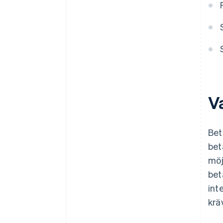
V
Bet
bet
möj
bet
int
krä