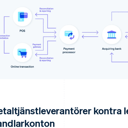
etaltjänstleverantörer kontra 
andlarkonton