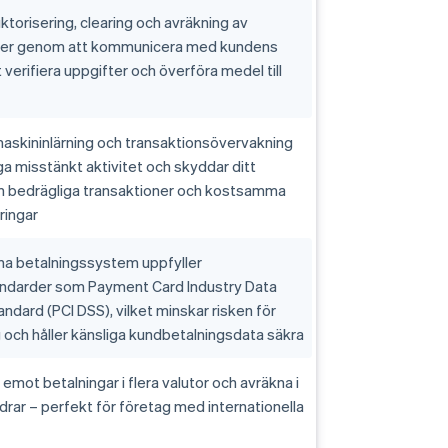
ktorisering, clearing och avräkning av
ner genom att kommunicera med kundens
 verifiera uppgifter och överföra medel till
askininlärning och transaktionsövervakning
gga misstänkt aktivitet och skyddar ditt
ån bedrägliga transaktioner och kostsamma
ringar
 dina betalningssystem uppfyller
ndarder som Payment Card Industry Data
andard (PCI DSS), vilket minskar risken för
 och håller känsliga kundbetalningsdata säkra
 emot betalningar i flera valutor och avräkna i
drar – perfekt för företag med internationella