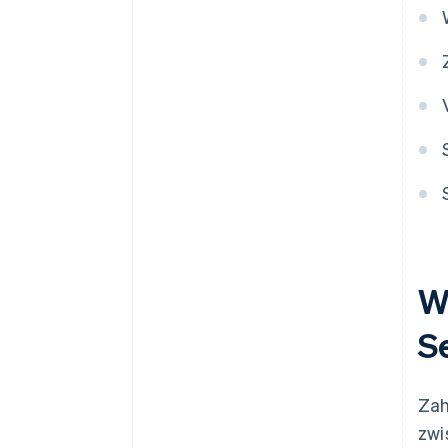
W
S
Zah
zwi