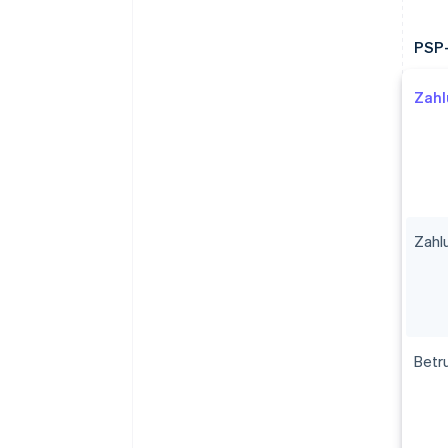
PSP-
Zah
Zahl
Betr