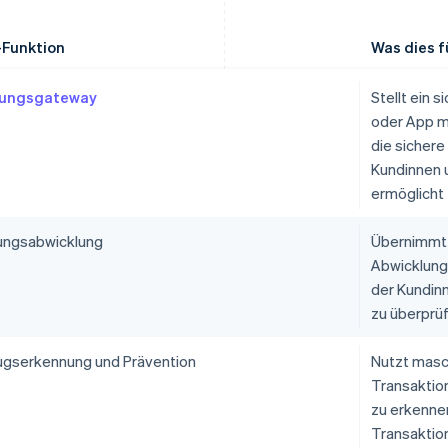
Funktion
Was dies 
lungsgateway
Stellt ein 
oder App m
die sicher
Kundinnen 
ermöglicht
ungsabwicklung
Übernimmt 
Abwicklung
der Kundin
zu überprüf
ugserkennung und Prävention
Nutzt masc
Transaktio
zu erkenne
Transaktio