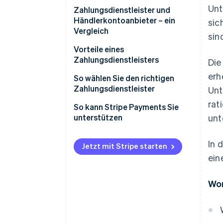
Unt
Zahlungsdienstleister und
Händlerkontoanbieter – ein
sic
Vergleich
sin
Zahlungsdienstleister:
Vorteile eines
Zahlungsdienstleisters
Die
Anbieter von Händlerkonten:
erh
So wählen Sie den richtigen
Zahlungsdienstleister
Unt
rat
So kann Stripe Payments Sie
unterstützen
unt
In 
Jetzt mit Stripe starten
ein
Wor