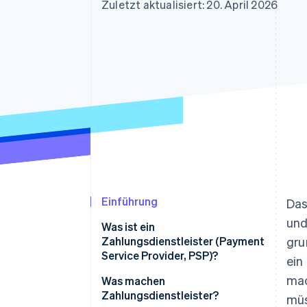
Optimierung der
Datensynchronisier
Zuletzt aktualisiert: 20. April 2026
Autorisierungsraten
Link
Beschleunigter Bezahlvorgang
Financial Connections
Verbundene Finanzdaten
Einführung
Das
und
Was ist ein
Zahlungsdienstleister (Payment
gru
Service Provider, PSP)?
ein
mac
Was machen
Zahlungsdienstleister?
müs