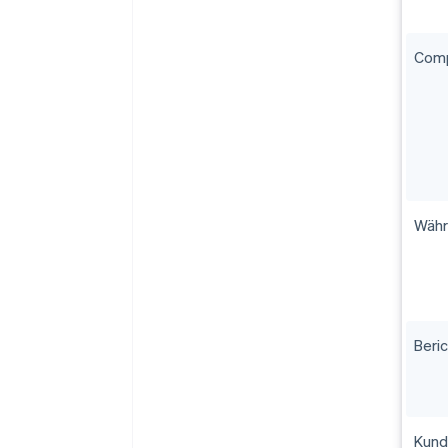
Comp
Währ
Beri
Kund