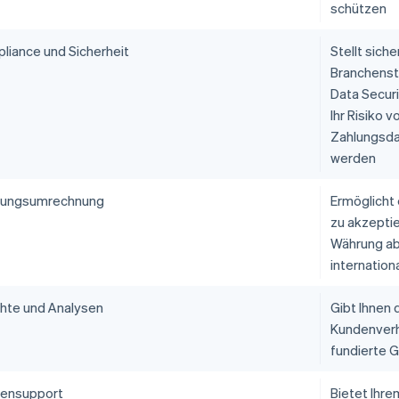
schützen
liance und Sicherheit
Stellt sich
Branchenst
Data Secur
Ihr Risiko 
Zahlungsda
werden
ungsumrechnung
Ermöglicht
zu akzeptie
Währung ab
internatio
chte und Analysen
Gibt Ihnen d
Kundenverha
fundierte 
ensupport
Bietet Ihr