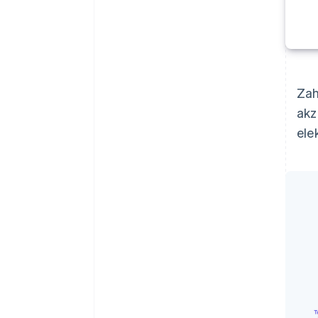
Zah
akz
ele