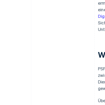
erm
ein
Dig
Sic
Unt
W
PSP
zwi
Die
gew
Übe