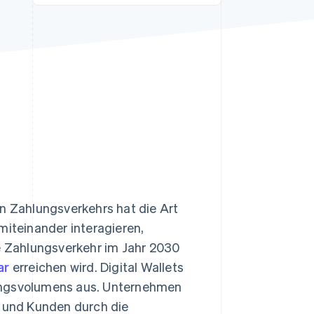
Stripe-Sessions 2026
Erfahren Sie, wie Stripe
Lösungen für die
Wirtschaftsinfrastruktur
für KI aufbaut.
Jetzt ansehen
 Zahlungsverkehrs hat die Art
iteinander interagieren,
le Zahlungsverkehr im Jahr 2030
ar
erreichen wird. Digital Wallets
ungsvolumens aus. Unternehmen
n und Kunden durch die