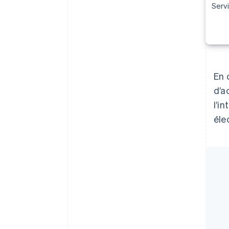
Serv
En 
d’a
l’i
éle