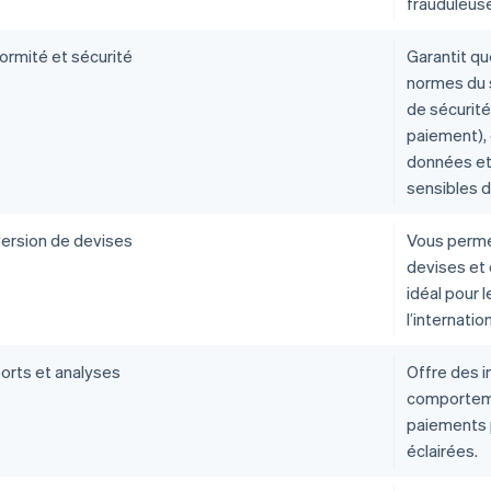
frauduleuse
ormité et sécurité
Garantit q
normes du 
de sécurité
paiement), 
données et
sensibles d
ersion de devises
Vous perme
devises et 
idéal pour 
l’internatio
orts et analyses
Offre des i
comporteme
paiements 
éclairées.