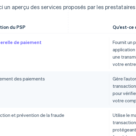
ci un aperçu des services proposés par les prestataires
tion du PSP
Qu’est-ce q
erelle de paiement
Fournit un p
applicatio
une transmi
votre entre
tement des paiements
Gère l’auto
transactio
pour vérifi
votre com
ction et prévention de la fraude
Utilise le m
transaction
protégeant 