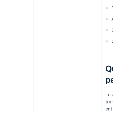
Q
p
Les
tra
ent