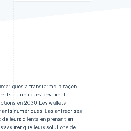
Stripe Sessions 2026
Découvrez comment
Stripe construit
l’infrastructure
économique de l’IA.
Regarder la vidéo
mériques a transformé la façon
iements numériques devraient
ctions en 2030. Les wallets
ents numériques. Les entreprises
de leurs clients en prenant en
’assurer que leurs solutions de