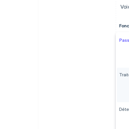
Voi
Fonc
Pass
Trai
Déte