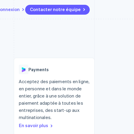
onnexion
Contacter notre équipe
Ressources
Écosystème
Contact
t marketplaces
Plus
Intégrations d'applications
Partenaires
Contacter notre équipe
Product roadmap
elle
Exemples de code
Stripe App Marketplace
Devenir partenaire
Découvrez les prochaines
r les
Blog des développeurs
évolutions
rs
État de l'API
 platforms
Radar
ciers intégrés
Payments
Prévention de la fraude
ratif
es et virtuelles
Atlas
Acceptez des paiements en ligne,
Constitution de start-up
en personne et dans le monde
Climate
entier, grâce à une solution de
Élimination du carbone
paiement adaptée à toutes les
Identity
entreprises, des start-up aux
Vérification de l'identité
multinationales.
En savoir plus