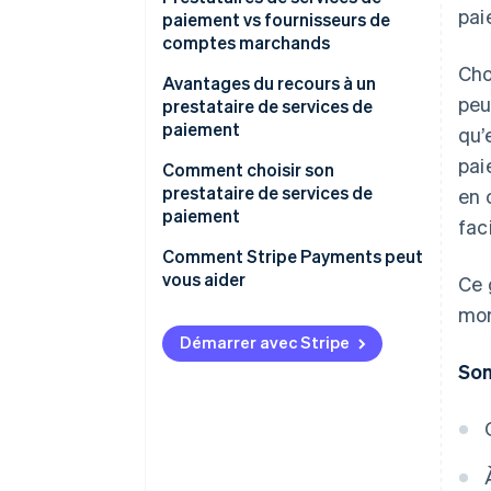
pai
paiement vs fournisseurs de
comptes marchands
Cho
Prestataires de services de
Avantages du recours à un
peu
paiement :
prestataire de services de
paiement
qu’
Fournisseurs de comptes
pai
marchands :
Comment choisir son
prestataire de services de
en 
paiement
fac
Comment Stripe Payments peut
vous aider
Ce 
mom
Démarrer avec Stripe
So