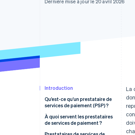
Authorization Boost
Dernière mise à jour le 20 avril 2026
Acceptation optimisée
Link
Paiements accélérés
Financial Connections
Comptes financiers associés
Introduction
La 
don
Qu’est-ce qu’un prestataire de
services de paiement (PSP) ?
rep
con
À quoi servent les prestataires
doi
de services de paiement ?
cha
Prestataires de services de