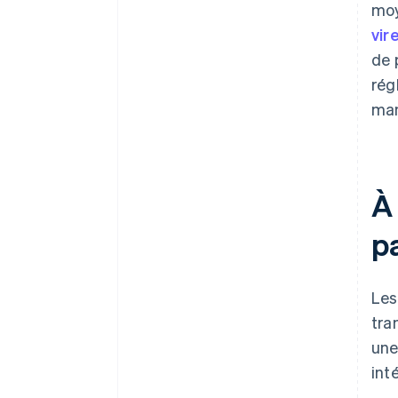
moy
vir
de 
rég
man
À 
p
Les
tra
une
int