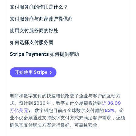
支付服务商的作用是什么？
Climate
碳移除
支付服务商与商家账户提供商
Identity
在线身份验证
支付服务商：
使用支付服务商的好处
商家账户提供商：
如何选择支付服务商
Stripe Payments 如何提供帮助
Stripe Sessions 2026
了解 Stripe 如何为 AI 构建经济基础设施。
开始使用 Stripe
立即观看
电商和数字支付的快速增长改变了企业与客户的互动方
式。预计到 2030 年，数字支付交易额将达到
近 36.09
万亿美元
\。数字钱包目前占全球数字支付额的
83%
。企
业不仅必须通过支持数字支付方式来满足客户需求，还须
确保其支付解决方案运行良好、可靠且安全。