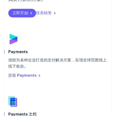
瑞典
Svenska
English
瑞士
立即开始
联系销售
Deutsch
Français
Italiano
English
塞浦路斯
English
斯洛伐克
English
斯洛文尼亚
English
Italiano
Payments
泰国
ไทย
English
借助为各种企业打造的支付解决方案，实现全球范围线上
希腊
线下收款。
English
探索 Payments
西班牙
Español
English
新加坡
English
简体中文
新西兰
English
匈牙利
English
Payments 文档