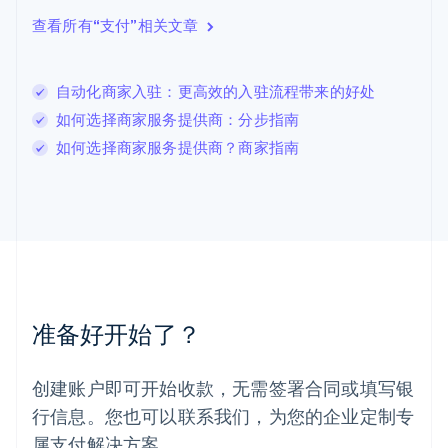
立陶宛
查看所有“支付”相关文章
English
列支敦士登
Deutsch
English
卢森堡
自动化商家入驻：更高效的入驻流程带来的好处
Français
Deutsch
English
如何选择商家服务提供商：分步指南
罗马尼亚
如何选择商家服务提供商？商家指南
English
马尔他
English
马来西亚
English
简体中文
美国
English
Español
简体中文
墨西哥
Español
English
准备好开始了？
挪威
English
葡萄牙
创建账户即可开始收款，无需签署合同或填写银
Português
English
行信息。您也可以联系我们，为您的企业定制专
日本
日本語
English
属支付解决方案。