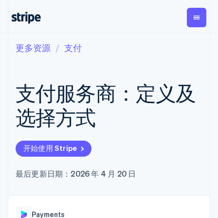
更多资源
支付
按企业阶段
文档
学习
支付
营收
资金管理
平台
易市
大型企业
Stripe 文档
博客
Payments
Billing
Treasury
初创企业
API 参考文档
客户案例
支付服务商：定义及
在线支付
经常性收入
Con
库与 SDK
指南
企业财务
Managed
Metronome
Stripe Apps
Payments
按用量计费
Global
平台
选择方式
备案商家解决
Payouts
Subscriptions
Capi
按应用场景
方案
平
支持
向第三方
订阅管理
Payment links
客户
指南
智能体商务
打款
Invoicing
Trea
加密货币
获取支持
无代码支付
一次性或定期
Capital
开始使用 Stripe
平
电子商务
接受线上付款
管理支持方案
企业融资
Checkout
账单
嵌入
嵌入式金融
实施预建结账流程
专业服务
预构建支付界
Crypto
Tax
融服
财务自动化
构建平台或交易市场
最后更新日期：2026 年 4 月 20 日
钱包、稳
面
销售税和增值
Iss
全球化企业
管理订阅
定币发行
Elements
税自动化
实体
应用内支付
提供按用量计费
灵活的 UI 组件
和发卡基
Crypto
Revenue
虚拟
交易市场
发行稳定币支持的支付卡
Onramp
支付方式
Recognition
础设施
公司
资金管理
使用代理预配和管理服务
可嵌入的
Access to
会计自动化
Payments
平台