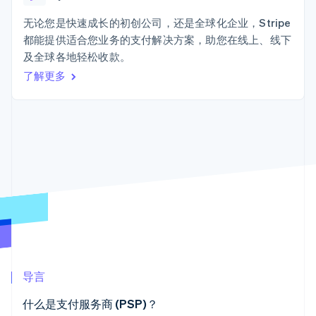
加密货币
125+
Stripe Sigma
产品路线图
SaaS
自定义报告
购买
Terminal
Sessions 年度大会
无论您是快速成长的初创公司，还是全球化企业，Stripe
线下支付
Data Pipeline
招聘
都能提供适合您业务的支付解决方案，助您在线上、线下
数据同步
Authorization
资源
新闻编辑室
Boost
及全球各地轻松收款。
Stripe Press
支付成功率优
按行业
应用程序集成
了解更多
化
代码示例
Link
AI 企业
开发者博客
加速结账
创作者经济
API 状态
联系
Financial
游戏
Connections
酒店、旅游与休闲
联系销售
关联金融账户
保险
成为合作伙伴
数据
媒体与娱乐
非营利组织
专业服务
公共部门
零售
更多
Product roadmap
了解未来规划
生态系统
Radar
导言
欺诈防范
合作伙伴
Atlas
什么是支付服务商 (PSP)？
Stripe App Marketplace
初创企业注册