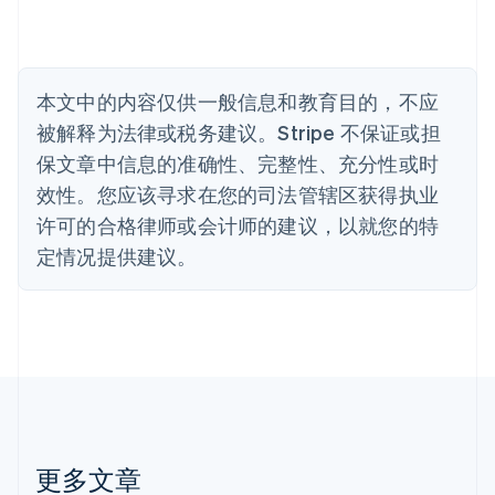
比利时
Nederlands
Français
Deutsch
English
波兰
English
丹麦
本文中的内容仅供一般信息和教育目的，不应
English
被解释为法律或税务建议。Stripe 不保证或担
德国
保文章中信息的准确性、完整性、充分性或时
Deutsch
English
法国
效性。您应该寻求在您的司法管辖区获得执业
Français
English
许可的合格律师或会计师的建议，以就您的特
芬兰
定情况提供建议。
English
Svenska
荷兰
Nederlands
English
加拿大
English
Français
捷克
English
克罗地亚
English
Italiano
拉脱维亚
更多文章
English