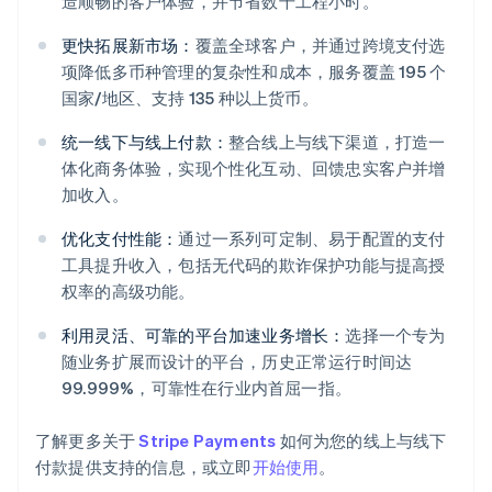
造顺畅的客户体验，并节省数千工程小时。
更快拓展新市场：
覆盖全球客户，并通过跨境支付选
项降低多币种管理的复杂性和成本，服务覆盖 195 个
国家/地区、支持 135 种以上货币。
统一线下与线上付款：
整合线上与线下渠道，打造一
体化商务体验，实现个性化互动、回馈忠实客户并增
阿联酋
加收入。
English
爱尔兰
优化支付性能：
通过一系列可定制、易于配置的支付
English
工具提升收入，包括无代码的欺诈保护功能与提高授
爱沙尼亚
权率的高级功能。
English
奥地利
利用灵活、可靠的平台加速业务增长：
选择一个专为
Deutsch
English
随业务扩展而设计的平台，历史正常运行时间达
澳大利亚
99.999%，可靠性在行业内首屈一指。
English
巴西
Português
English
了解更多关于
Stripe Payments
如何为您的线上与线下
保加利亚
付款提供支持的信息，或立即
开始使用
。
English