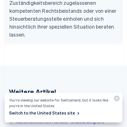
Zuständigkeitsbereich zugelassenen
Deutschland
kompetenten Rechtsbeistands oder von einer
Deutsch
English
Estland
Steuerberatungsstelle einholen und sich
English
hinsichtlich Ihrer speziellen Situation beraten
Festlandchina
lassen.
简体中文
English
Finnland
English
Svenska
Frankreich
Français
English
Gibraltar
English
Griechenland
English
Indien
Weitere Artikel
English
Irland
You’re viewing our website for Switzerland, but it looks like
Weitere Artikel zum Thema Zahlungen
English
you’re in the United States.
Italien
Switch to the United States site
Italiano
English
Japan
Automatisiertes Händler-Onboarding: Die
日本語
English