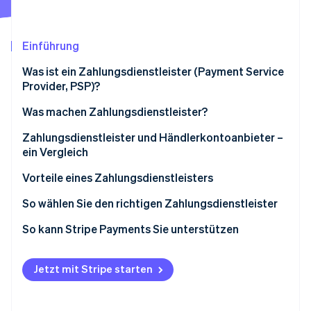
Betrugsprävention
Ecosystem
Atlas
Start-up-Gründung
Partner
Einführung
Stripe App-Marktplatz
Climate
Was ist ein Zahlungsdienstleister (Payment Service
CO₂-Entnahme
Provider, PSP)?
Identity
Online-Identitätsprüfung
Was machen Zahlungsdienstleister?
Zahlungsdienstleister und Händlerkontoanbieter –
ein Vergleich
Zahlungsdienstleister:
Vorteile eines Zahlungsdienstleisters
Stripe-Sessions 2026
Erfahren Sie, wie Stripe Lösungen für die Wirtschaft
Anbieter von Händlerkonten:
So wählen Sie den richtigen Zahlungsdienstleister
Jetzt ansehen
So kann Stripe Payments Sie unterstützen
Jetzt mit Stripe starten