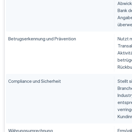
Abwick
Bank d
Angabe
überwe
Betrugserkennung und Prävention
Nutzt 
Transa
Aktivi
betrüg
Rückbu
Compliance und Sicherheit
Stellt 
Branch
Industr
entspr
verring
Kundin
Währungsumrechnung
Ermögli