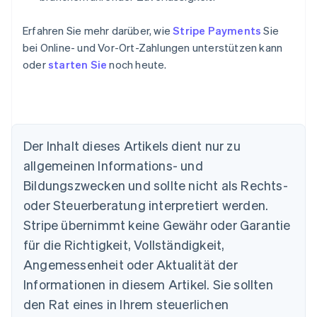
Erfahren Sie mehr darüber, wie
Stripe Payments
Sie
bei Online- und Vor-Ort-Zahlungen unterstützen kann
oder
starten Sie
noch heute.
Der Inhalt dieses Artikels dient nur zu
allgemeinen Informations- und
Bildungszwecken und sollte nicht als Rechts-
Australien
oder Steuerberatung interpretiert werden.
English
Belgien
Stripe übernimmt keine Gewähr oder Garantie
Nederlands
Français
Deutsch
English
für die Richtigkeit, Vollständigkeit,
Brasilien
Português
English
Angemessenheit oder Aktualität der
Bulgarien
Informationen in diesem Artikel. Sie sollten
English
Dänemark
den Rat eines in Ihrem steuerlichen
English