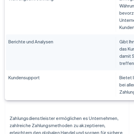
Währun
bevorz
Untern
Kunde
Berichte und Analysen
Gibt Ih
das Ku
damit 
treffe
Kundensupport
Bietet
bei al
Zahlun
Zahlungsdienstleister ermöglichen es Unternehmen,
zahlreiche Zahlungsmethoden zu akzeptieren,
erleichtern den globalen Handel und sorgen für sichere