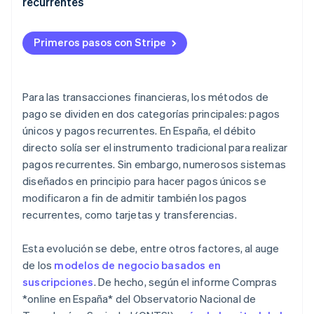
clientes (SCA) a los pagos recurrentes en
recurrentes
comparación con los pagos únicos?
Servicios profesionales
¿Qué métodos para aceptar pagos únicos y pagos
Primeros pasos con Stripe
recurrentes tienen los costos más bajos?
Para las transacciones financieras, los métodos de
pago se dividen en dos categorías principales: pagos
únicos y pagos recurrentes. En España, el débito
directo solía ser el instrumento tradicional para realizar
pagos recurrentes. Sin embargo, numerosos sistemas
diseñados en principio para hacer pagos únicos se
modificaron a fin de admitir también los pagos
recurrentes, como tarjetas y transferencias.
Esta evolución se debe, entre otros factores, al auge
de los
modelos de negocio basados en
suscripciones
. De hecho, según el informe
Compras
*online
en España* del Observatorio Nacional de