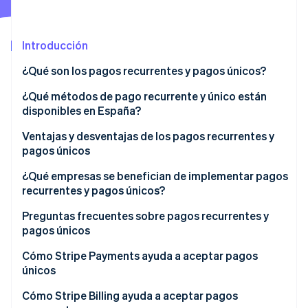
Introducción
Ecosistema
Sesiones de Stripe 2026
¿Qué son los pagos recurrentes y pagos únicos?
Socios
Descubre cómo Stripe construye la infraestructura económi
Stripe App Marketplace
Mirar ahora
¿Qué métodos de pago recurrente y único están
disponibles en España?
Métodos de pago recurrentes
Ventajas y desventajas de los pagos recurrentes y
pagos únicos
Métodos de pago único
Ventajas de los pagos recurrentes
¿Qué empresas se benefician de implementar pagos
Métodos que admiten pagos únicos y recurrentes
recurrentes y pagos únicos?
Desventajas de los pagos recurrentes
Empresas que podrían beneficiarse de pagos
Preguntas frecuentes sobre pagos recurrentes y
Ventajas de los pagos únicos
recurrentes
pagos únicos
Desventajas de los pagos únicos
Servicio de cajas de suscripción
¿Puede una empresa aceptar pagos únicos y
Cómo Stripe Payments ayuda a aceptar pagos
recurrentes?
únicos
Empresas de servicios públicos:
¿Cómo afecta la Autenticación reforzada de
Cómo Stripe Billing ayuda a aceptar pagos
Empresas que podrían beneficiarse de pagos únicos