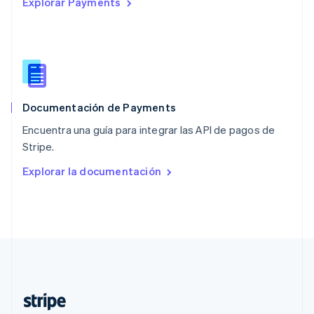
Explorar Payments
Nederlands
English
Polonia
English
Portugal
Português
English
RAE de Hong Kong, China
English
简体中文
Documentación de Payments
Reino Unido
English
Encuentra una guía para integrar las API de pagos de
República Checa
Stripe.
English
Rumania
Explorar la documentación
English
Singapur
English
简体中文
Suecia
Svenska
English
Suiza
Deutsch
Français
Italiano
English
Tailandia
ไทย
English