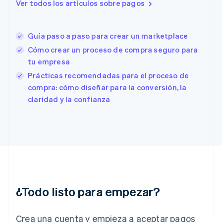
Ver todos los artículos sobre pagos
English
Italiano
España
Español
English
Guía paso a paso para crear un marketplace
Estados Unidos
English
Español
简体中文
Cómo crear un proceso de compra seguro para
Estonia
tu empresa
English
Prácticas recomendadas para el proceso de
Finlandia
English
Svenska
compra: cómo diseñar para la conversión, la
Francia
claridad y la confianza
Français
English
Gibraltar
English
Grecia
English
Hungría
English
India
English
¿Todo listo para empezar?
Irlanda
English
Crea una cuenta y empieza a aceptar pagos
Italia