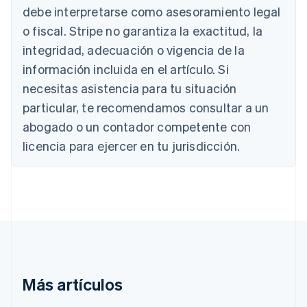
debe interpretarse como asesoramiento legal
Deutsch
English
Bélgica
o fiscal. Stripe no garantiza la exactitud, la
Nederlands
Français
Deutsch
English
integridad, adecuación o vigencia de la
Brasil
Português
English
información incluida en el artículo. Si
Bulgaria
necesitas asistencia para tu situación
English
Canadá
particular, te recomendamos consultar a un
English
Français
abogado o un contador competente con
China continental
licencia para ejercer en tu jurisdicción.
简体中文
English
Chipre
English
Croacia
English
Italiano
Dinamarca
English
Emiratos Árabes Unidos
English
Eslovaquia
Más artículos
English
Eslovenia