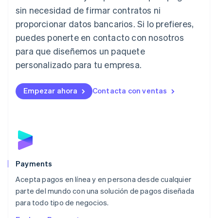
Italiano
English
sin necesidad de firmar contratos ni
Japón
proporcionar datos bancarios. Si lo prefieres,
日本語
English
Letonia
puedes ponerte en contacto con nosotros
English
para que diseñemos un paquete
Liechtenstein
personalizado para tu empresa.
Deutsch
English
Lituania
English
Empezar ahora
Contacta con ventas
Luxemburgo
Français
Deutsch
English
Malasia
English
简体中文
Malta
English
México
Español
English
Payments
Noruega
Acepta pagos en línea y en persona desde cualquier
English
parte del mundo con una solución de pagos diseñada
Nueva Zelandia
English
para todo tipo de negocios.
Países Bajos