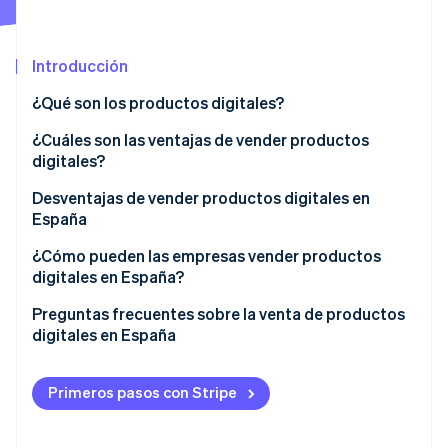
Introducción
Ecosistema
Sesiones de Stripe 2026
¿Qué son los productos digitales?
Socios
Descubre cómo Stripe construye la infraestructura económi
Stripe App Marketplace
Mirar ahora
¿Cuáles son las ventajas de vender productos
digitales?
Menor inversión inicial
Desventajas de vender productos digitales en
España
Ahorros en costos de logística
¿Cómo pueden las empresas vender productos
Ingresos continuos
digitales en España?
Automatización de procesos
Crear un sitio web para vender productos digitales
Preguntas frecuentes sobre la venta de productos
digitales en España
Configuración de una pasarela de pagos
¿Necesito darme de alta como autónomo o montar
Establecer políticas de negocios
una empresa para vender productos digitales en
Primeros pasos con Stripe
España?
Cumplir con obligaciones legales y fiscales