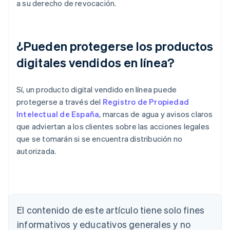
a su derecho de revocación.
¿Pueden protegerse los productos
digitales vendidos en línea?
Sí, un producto digital vendido en línea puede
protegerse a través del
Registro de Propiedad
Intelectual de España
, marcas de agua y avisos claros
que adviertan a los clientes sobre las acciones legales
que se tomarán si se encuentra distribución no
autorizada.
Alemania
Deutsch
English
Australia
El contenido de este artículo tiene solo fines
English
informativos y educativos generales y no
Austria