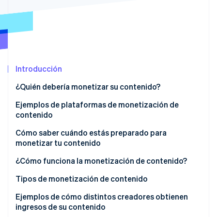
Ecosistema
Sesiones de Stripe 2026
Socios
Descubre cómo Stripe construye la infraestructura económi
Stripe App Marketplace
Mirar ahora
Introducción
¿Quién debería monetizar su contenido?
Ejemplos de plataformas de monetización de
contenido
Contenido de video
Cómo saber cuándo estás preparado para
monetizar tu contenido
Contenido escrito
¿Cómo funciona la monetización de contenido?
Contenido de audio
Tipos de monetización de contenido
Artes visuales y manualidades
Monetización directa
Ejemplos de cómo distintos creadores obtienen
Contenido educativo
ingresos de su contenido
Monetización indirecta