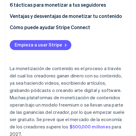
Contenido de redes sociales
6 tácticas para monetizar a tus seguidores
Monetización específica de la plataforma
Otros contenidos
1. Identifica tu nicho y propuesta de valor
Ventajas y desventajas de monetizar tu contenido
2. Fomenta un alto nivel de participación de la
Beneficios
Cómo puede ayudar Stripe Connect
audiencia
Desventajas
3. Decide qué estrategias de monetización
Empieza a usar Stripe
funcionan para ti
4. Expándete a otras plataformas para aumentar tus
La monetización de contenido es el proceso a través
ingresos
del cual los creadores ganan dinero con su contenido,
5. Ofrece contenido exclusivo y personalizado
ya sea haciendo videos, escribiendo artículos,
grabando pódcasts o creando arte digital y software.
6. Utiliza el marketing por correo electrónico para
promocionar tu trabajo
Muchas plataformas de monetización de contenidos
operan bajo un modelo freemium o se llevan una parte
de las ganancias del creador, por lo que empezar suele
ser gratuito. Se prevé que el mercado de la economía
de los creadores supere los
$500,000 millones
para
2027.