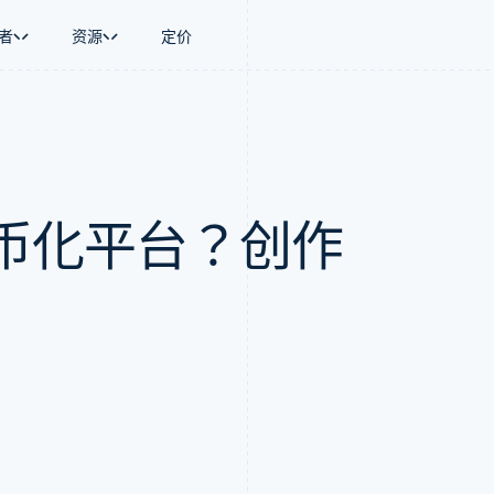
者
资源
定价
景
指南
按行业
公司
资金管理
平台和交易市
商务
持
接受线上付款
AI 企业
产品路线图
Global Payouts
Connect
币
持方案
实施预置结账流程
创作者经济
Sessions 年度大会
向第三方打款
平台支付
务
务
构建平台或交易市场
游戏
招聘
Crypto
币化平台？创作
金融
管理订阅
酒店、旅游与休闲
资讯中心
钱包、稳定币发行和发卡基础设
动化
提供按用量计费
保险
Stripe Press
施
企业
发行稳定币支持的支付卡
媒体与娱乐
支付
通过智能体配置和管理服务
非营利组织
场
专业服务
理
公共部门
零售
化
on