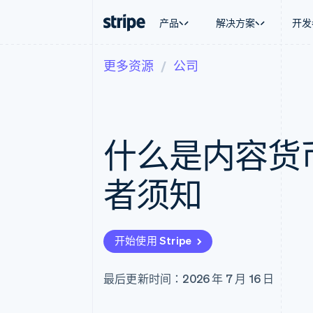
产品
解决方案
开发
更多资源
公司
按企业阶段
文档
学习
按应用场
支持
支付
营收
大型企业
Stripe 文档
博客
智能体
获取支
Payments
Billing
初创企业
API 参考文档
客户案例
加密货
托管支
在线支付
经常性收入
库与 SDK
指南
电子商
专业服
Managed Payments
Metronome
Stripe Apps
什么是内容货
嵌入式
备案商家解决方案
按用量计费
财务自
Payment links
Subscriptions
全球化
无代码支付
订阅管理
应用内
者须知
Checkout
Invoicing
交易市
预构建支付界面
一次性或定期账单
资金管
Elements
Tax
平台
灵活的 UI 组件
销售税和增值税自动
SaaS
Payment methods
Revenue Recogniti
开始使用 Stripe
接入 125+ 种支付方式
会计自动化
Authorization Boost
Stripe Sigma
支付成功率优化
自定义报告
最后更新时间：2026 年 7 月 16 日
Link
Data Pipeline
加速结账
数据同步