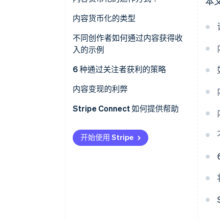
本
音频内容
内容货币化的类型
视觉艺术和手工艺
直接货币化
不同创作者如何通过内容获得收
教育内容
入的示例
间接货币化
社交媒体内容
6 种通过关注者获利的策略
特定平台的货币化
其他内容
1. 确定您的利基市场和价值主张
内容变现的利弊
2. 建立强大的受众互动
优势
Stripe Connect 如何提供帮助
3. 决定哪些变现策略适合您
缺点
开始使用 Stripe
4. 跨平台扩展以增加收入
5. 提供独家和个性化内容
6. 使用电子邮件营销推广您的作
品