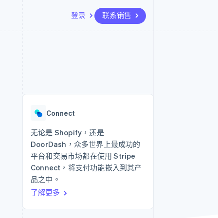
登录
联系销售
资源
生态系统
联系
场
更多
应用集成
合作伙伴
联系销售
Product roadmap
代码示例
Stripe App Marketplace
成为合作伙伴
了解未来规划
开发者博客
API 状态
Radar
欺诈防范
Connect
Atlas
初创企业注册
无论是 Shopify，还是
DoorDash，众多世界上最成功的
Climate
碳移除
平台和交易市场都在使用 Stripe
Connect，将支付功能嵌入到其产
品之中。
了解更多