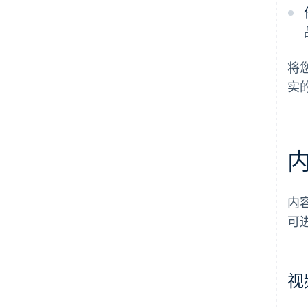
将
实
内
可
视