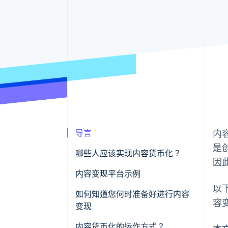
导言
内
是
哪些人应该实现内容货币化？
因
内容变现平台示例
以
视频内容
如何知道您何时准备好进行内容
容
变现
书面内容
内容货币化的运作方式？