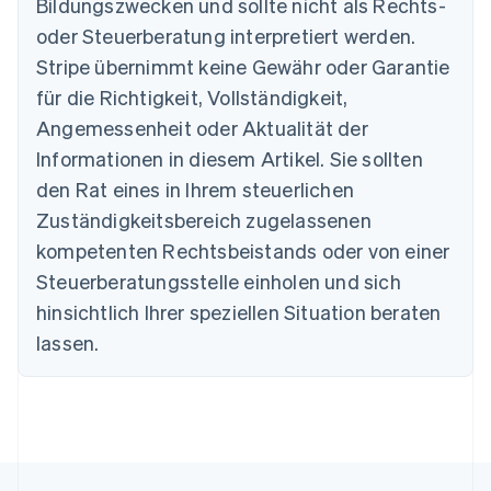
Bildungszwecken und sollte nicht als Rechts-
English
Belgien
oder Steuerberatung interpretiert werden.
Nederlands
Français
Deutsch
English
Stripe übernimmt keine Gewähr oder Garantie
Brasilien
für die Richtigkeit, Vollständigkeit,
Português
English
Bulgarien
Angemessenheit oder Aktualität der
English
Informationen in diesem Artikel. Sie sollten
Dänemark
English
den Rat eines in Ihrem steuerlichen
Deutschland
Zuständigkeitsbereich zugelassenen
Deutsch
English
Estland
kompetenten Rechtsbeistands oder von einer
English
Steuerberatungsstelle einholen und sich
Festlandchina
hinsichtlich Ihrer speziellen Situation beraten
简体中文
English
Finnland
lassen.
English
Svenska
Frankreich
Français
English
Gibraltar
English
Griechenland
English