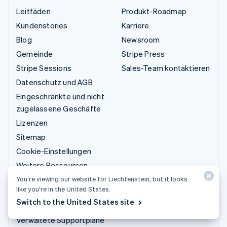
Leitfäden
Produkt-Roadmap
Kundenstories
Karriere
Blog
Newsroom
Gemeinde
Stripe Press
Stripe Sessions
Sales-Team kontaktieren
Datenschutz und AGB
Eingeschränkte und nicht
zugelassene Geschäfte
Lizenzen
Sitemap
Cookie-Einstellungen
Weitere Ressourcen
You’re viewing our website for Liechtenstein, but it looks
Support
like you’re in the United States.
Switch to the United States site
Support anfordern
Verwaltete Supportpläne