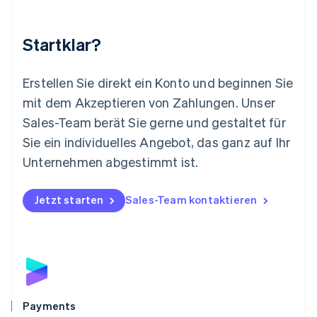
Malta
English
Startklar?
Mexiko
Español
English
Neuseeland
Erstellen Sie direkt ein Konto und beginnen Sie
English
mit dem Akzeptieren von Zahlungen. Unser
Niederlande
Nederlands
English
Sales-Team berät Sie gerne und gestaltet für
Norwegen
Sie ein individuelles Angebot, das ganz auf Ihr
English
Österreich
Unternehmen abgestimmt ist.
Deutsch
English
Polen
Jetzt starten
Sales-Team kontaktieren
English
Portugal
Português
English
Rumänien
English
Schweden
Svenska
English
Schweiz
Payments
Deutsch
Français
Italiano
English