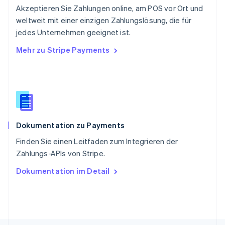
Akzeptieren Sie Zahlungen online, am POS vor Ort und
Singapur
English
简体中文
weltweit mit einer einzigen Zahlungslösung, die für
Slowakei
jedes Unternehmen geeignet ist.
English
Mehr zu Stripe Payments
Slowenien
English
Italiano
Sonderverwaltungsregion Hongkong,
China
English
简体中文
Spanien
Español
English
Dokumentation zu Payments
Thailand
ไทย
English
Finden Sie einen Leitfaden zum Integrieren der
Tschechische Republik
Zahlungs-APIs von Stripe.
English
Ungarn
Dokumentation im Detail
English
Vereinigte Arabische Emirate
English
Vereinigte Staaten
English
Español
简体中文