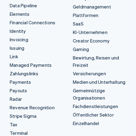
Data Pipeline
Geldmanagement
Elements
Plattformen
Financial Connections
SaaS
Identity
KI-Unternehmen
Invoicing
Creator Economy
Issuing
Gaming
Link
Bewirtung, Reisen und
Managed Payments
Freizeit
Zahlungslinks
Versicherungen
Payments
Medien und Unterhaltung
Payouts
Gemeinnützige
Organisationen
Radar
Fachdienstleistungen
Revenue Recognition
Öffentlicher Sektor
Stripe Sigma
Einzelhandel
Tax
Terminal