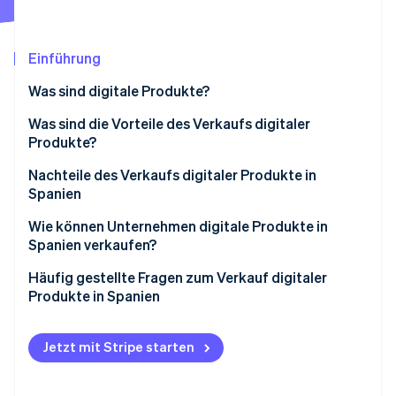
Betrugsprävention
Ecosystem
Atlas
Start-up-Gründung
Partner
Einführung
Stripe App-Marktplatz
Climate
Was sind digitale Produkte?
CO₂-Entnahme
Was sind die Vorteile des Verkaufs digitaler
Produkte?
Geringere Anfangsinvestitionen
Nachteile des Verkaufs digitaler Produkte in
Spanien
Stripe-Sessions 2026
Kosteneinsparungen in der Logistik
Erfahren Sie, wie Stripe Lösungen für die Wirtschaft
Wie können Unternehmen digitale Produkte in
Jetzt ansehen
Laufende Umsätze
Spanien verkaufen?
Prozessautomatisierung
Erstellen Sie eine Website, um digitale Produkte zu
Häufig gestellte Fragen zum Verkauf digitaler
verkaufen
Produkte in Spanien
Einrichten eines Zahlungs-Gateway
Muss ich eine selbstständige Tätigkeit anmelden
oder ein Unternehmen gründen, um digitale
Jetzt mit Stripe starten
Festlegung von Unternehmensrichtlinien
Produkte in Spanien zu verkaufen?
Einhalten rechtlicher und steuerlicher