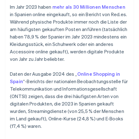
Können Kundinnen/Kunden ihr Widerrufsrecht für
Anforderungen
Im Jahr 2023 haben
mehr als 30 Millionen Menschen
digitale Produkte nutzen?
in Spanien online eingekauft, so ein Bericht von Red.es.
Können digitale Produkte, die online verkauft
Während physische Produkte immer noch die Liste der
werden, geschützt werden?
am häufigsten gekauften Posten anführen (tatsächlich
haben 78,9 % der Spanier im Jahr 2023 mindestens ein
Kleidungsstück, ein Schuhwerk oder ein anderes
Accessoire online gekauft), werden digitale Produkte
von Jahr zu Jahr beliebter.
Daten der Ausgabe 2024 des „
Online Shopping in
Spain
“-Berichts der nationalen Beobachtungsstelle für
Telekommunikation und Informationsgesellschaft
(ONTSI) zeigen, dass die drei häufigsten Arten von
digitalen Produkten, die 2023 in Spanien gekauft
wurden, Streamingdienste (von 25,5 % der Menschen
im Land gekauft), Online-Kurse (24,8 %) und E-Books
(17,4 %) waren.