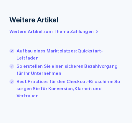
Indien
English
Weitere Artikel
Irland
English
Italien
Weitere Artikel zum Thema Zahlungen
Italiano
English
Japan
日本語
English
Aufbau eines Marktplatzes: Quickstart-
Kanada
Leitfaden
English
Français
So erstellen Sie einen sicheren Bezahlvorgang
Kroatien
English
Italiano
für Ihr Unternehmen
Lettland
Best Practices für den Checkout-Bildschirm: So
English
sorgen Sie für Konversion, Klarheit und
Liechtenstein
Vertrauen
Deutsch
English
Litauen
English
Luxemburg
Français
Deutsch
English
Malaysia
English
简体中文