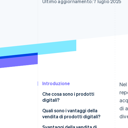
Ultimo aggiornamento: 7 luglio 2025
Link
Pagamento accelerato
Financial Connections
Conti finanziari collegati
Introduzione
Nel
rep
Che cosa sono i prodotti
digitali?
acq
di 
Quali sono i vantaggi della
div
vendita di prodotti digitali?
Investimento iniziale più basso
Svantaggi della vendita di