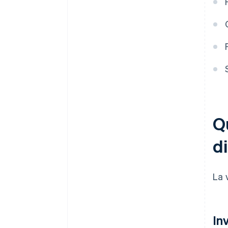
Qu
di
La 
In