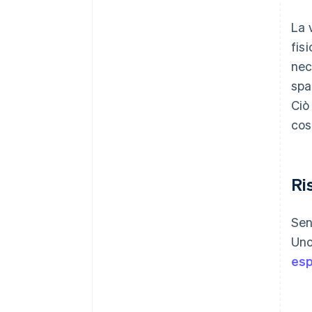
La 
fis
nec
spa
Ciò
cos
Ri
Sen
Uno
esp