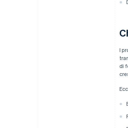
Ch
I p
tra
di 
cre
Ecc