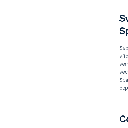
Sv
S
Seb
sfi
sem
sec
Spa
copi
Co