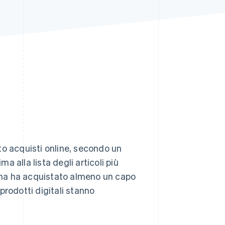
Stripe Sessions 2026
Scopri come Stripe sta
costruendo
l'infrastruttura
economica per l'IA.
Guarda ora
o acquisti online, secondo un
ma alla lista degli articoli più
agna ha acquistato almeno un capo
 prodotti digitali stanno