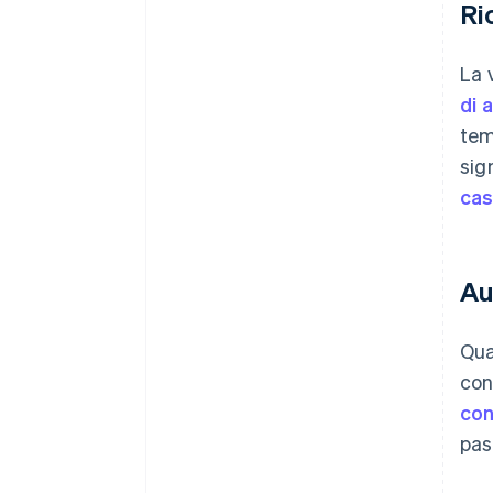
Ri
La 
di 
tem
sig
ca
Au
Qua
con
con
pas