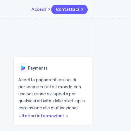
Accedi
Contattaci
Risorse
Ecosistema
Recapiti
me e marketplace
Altro
Integrazioni app
Partner
Contattaci
Product roadmap
ns
Esempi di codice
Stripe App Marketplace
Diventa nostro partner
Scopri cosa ti aspetta
 piattaforme
Blog per sviluppatori
 platforms
ibero
Stato dell'API
Radar
ari integrati
Prevenzione delle frodi
Payments
 fisiche
Atlas
Costituzione di start-up
Accetta pagamenti online, di
persona e in tutto il mondo con
Climate
Rimozione del carbonio
una soluzione sviluppata per
qualsiasi attività, dalle start-up in
Identity
Verifica online dell'identità
espansione alle multinazionali.
Ulteriori informazioni