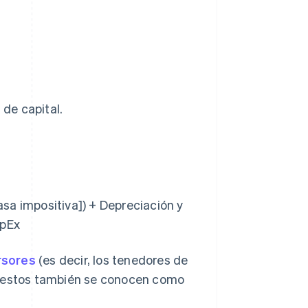
 de capital.
sa impositiva]) + Depreciación y
apEx
rsores
(es decir, los tenedores de
puestos también se conocen como