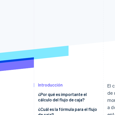
Introducción
El 
de 
¿Por qué es importante el
cálculo del flujo de caja?
mon
a d
¿Cuál es la fórmula para el flujo
ent
de caja?