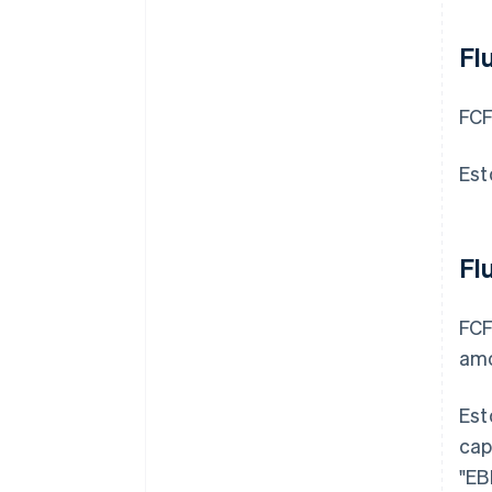
Fl
FCF
Est
Fl
FCF
amo
Est
cap
"EB