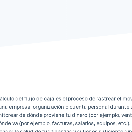
cálculo del flujo de caja es el proceso de rastrear el m
una empresa, organización o cuenta personal durante u
itorear de dónde proviene tu dinero (por ejemplo, venta
ónde va (por ejemplo, facturas, salarios, equipos, etc.).
ender la salud de tus finanzas y si tienes suficiente di