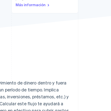
Más información
Sesiones de Stripe
2026
Descubre cómo Stripe
construye la
infraestructura
económica para la IA.
Mirar ahora
ovimiento de dinero dentro y fuera
n período de tiempo. Implica
s, inversiones, préstamos, etc.) y
 Calcular este flujo te ayudará a
nero en efectivo para cubrir gastos