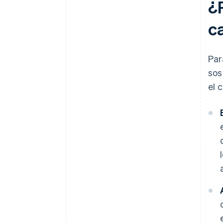
¿P
Doble recuento
c
Transacciones irregulares
faltantes
Par
Omitir la conciliación bancaria
sos
Olvidarse de los impuestos
el 
Mirar solo el resultado final