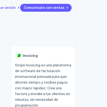
iar sesión
Comunícate con ventas
Recursos
Ecosistema
Contacto
 marketplaces
Más
Integraciones de aplicaciones
Socios
Contacta con ventas
Product roadmap
s
Ejemplos de código
Stripe App Marketplace
Conviértete en socio
Ver lo que viene
ataformas
Blog de desarrolladores
Estado de la API
Radar
Prevención de fraude
Invoicing
Atlas
Constitución de una startup
 lucro
Stripe Invoicing es una plataforma
de software de facturación
Climate
Eliminación de dióxido de
internacional pensada para que
carbono
ahorres tiempo y recibas pagos
con mayor rapidez. Crea una
factura y envíala a tus clientes en
minutos, sin necesidad de
programación.