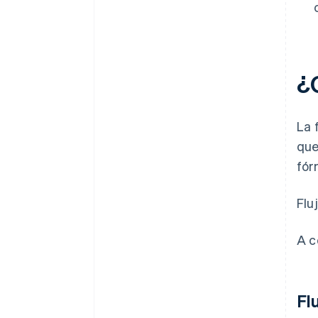
¿C
La 
que
fór
Flu
A c
Fl