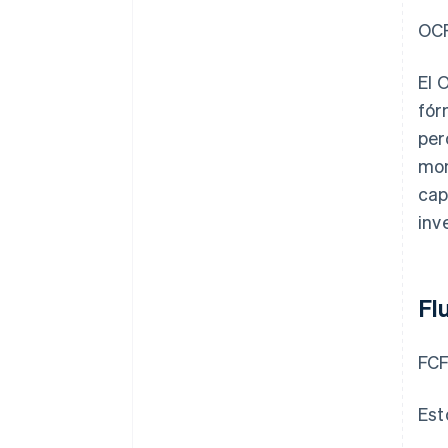
OCF
El 
fór
per
mon
cap
inv
Fl
FCF
Est