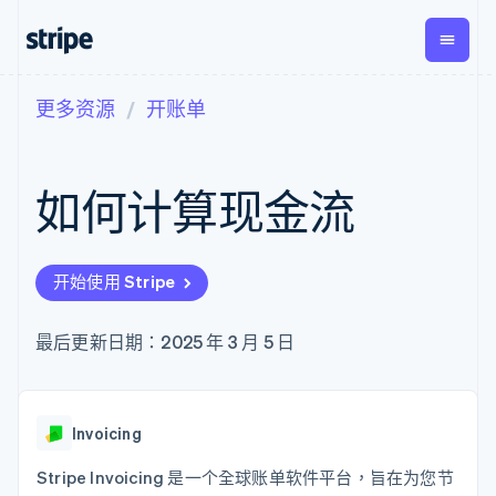
更多资源
开账单
按企业阶段
文档
学习
支付
营收
资金管
平台
理
易市
大型企业
Stripe 文档
博客
Payments
Billing
初创企业
API 参考文档
客户案例
如何计算现金流
在线支付
经常性收入
Global
Conn
库与 SDK
指南
Managed
Metronome
Payouts
Stripe Apps
Payments
按用量计费
平台
备案商家解决
Subscriptions
向第三
按应用场景
方案
方打款
开始使用 Stripe
支持
订阅管理
Payment links
Crypto
指南
智能体商务
Invoicing
钱包、
加密货币
获取支持
无代码支付
一次性或定期
稳定币
最后更新日期：2025 年 3 月 5 日
电子商务
接受线上付款
管理支持方案
Checkout
账单
发行和
嵌入式金融
实施预建结账流程
专业服务
预构建支付界
Tax
发卡基
财务自动化
构建平台或交易市场
面
销售税和增值
础设施
全球化企业
管理订阅
Elements
税自动化
应用内支付
提供按用量计费
Invoicing
灵活的 UI 组件
Revenue
交易市场
发行稳定币支持的支付卡
支付方式
Recognition
公司
资金管理
使用代理预配和管理服务
Stripe Invoicing 是一个全球账单软件平台，旨在为您节
Access to
会计自动化
平台