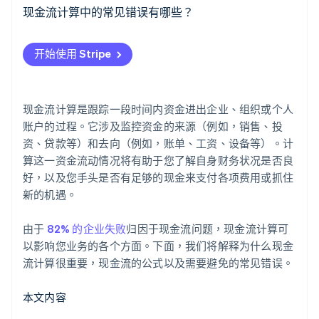
经营现金流 (OCF)
现金流计算中的常见错误有哪些？
Stripe Sessions 2026
自由现金流 (FCF)
忽略非现金项目
了解 Stripe 如何为 AI 构建经济基础设施。
开始使用 Stripe
立即观看
股权自由现金流 (FCFE)
现金流的错误分类
企业自由现金流 (FCFF)
忽略时间
现金流计算是跟踪一段时间内资金进出企业、组织或个人
投资活动现金流
忽略营运资金的变动情况
账户的过程。它涉及监控资金的来源（例如，销售、投
资、贷款等）和去向（例如，账单、工资、设备等）。计
筹资活动产生的现金流量
低估大额投资
算这一资金流动情况将有助于您了解自身财务状况是否良
好，以及您手头是否有足够的现金来支付各项费用或抓住
忘记融资活动
新的机遇。
不切实际的预测
由于
82% 的企业失败
归因于现金流问题，现金流计算可
重复计算
以影响您业务的各个方面。下面，我们将解释为什么现金
流计算很重要，现金流的公式以及需要避免的常见错误。
遗漏了非经常性交易
忽略银行对账
本文内容