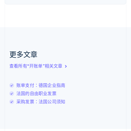
Nederlands
English
加拿大
English
Français
捷克
English
克罗地亚
English
Italiano
拉脱维亚
English
更多文章
立陶宛
English
列支敦士登
查看所有“开账单”相关文章
Deutsch
English
卢森堡
Français
Deutsch
English
账单支付：德国企业指南
罗马尼亚
法国的自由职业发票
English
马尔他
采购发票：法国公司须知
English
马来西亚
English
简体中文
美国