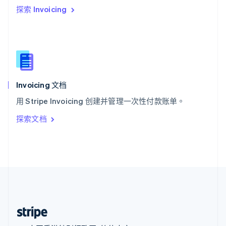
探索 Invoicing
西班牙
Español
English
新加坡
English
简体中文
新西兰
English
匈牙利
English
Invoicing 文档
意大利
用 Stripe Invoicing 创建并管理一次性付款账单。
Italiano
English
印度
探索文档
English
英国
English
直布罗陀
English
中国内地
简体中文
English
中国香港特别行政区
English
简体中文