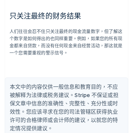
English
奥地利
Deutsch
English
只关注最终的财务结果
澳大利亚
English
巴西
人们往往会忍不住只关注最终的现金流量数字，但了解这
Português
English
个数字是如何得出的也同样重要。例如，如果您的所有现
保加利亚
金都来自贷款，而没有任何现金来自经营活动，那这就是
English
一个您需要重视的警示信号。
比利时
Nederlands
Français
Deutsch
English
波兰
English
丹麦
English
本文中的内容仅供一般信息和教育目的，不应
德国
被解释为法律或税务建议。Stripe 不保证或担
Deutsch
English
法国
保文章中信息的准确性、完整性、充分性或时
Français
English
效性。您应该寻求在您的司法管辖区获得执业
芬兰
许可的合格律师或会计师的建议，以就您的特
English
Svenska
定情况提供建议。
荷兰