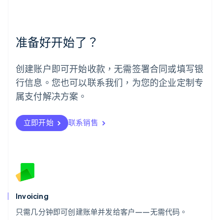
English
Español
简体中文
墨西哥
Español
English
挪威
准备好开始了？
English
葡萄牙
Português
English
创建账户即可开始收款，无需签署合同或填写银
日本
行信息。您也可以联系我们，为您的企业定制专
日本語
English
瑞典
属支付解决方案。
Svenska
English
瑞士
Deutsch
Français
Italiano
English
立即开始
联系销售
塞浦路斯
English
斯洛伐克
English
斯洛文尼亚
English
Italiano
泰国
Invoicing
ไทย
English
希腊
只需几分钟即可创建账单并发给客户——无需代码。
English