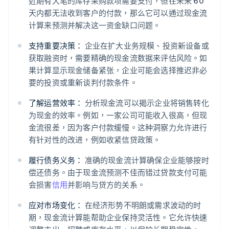
近期有大笔的库存采购款项需要支付，但在未来 60
天内都无法收到客户的付款，那么它可以通过现金流
计算来预测并解决这一资金缺口问题。
支持重要决策：
企业在扩大业务规模、投资新设备或
获取融资时，需要精确的现金流数据来评估风险。如
果计算显示现金储备紧张，企业可能会选择推迟非必
要的投资或重新谈判付款条件。
了解运营效率：
分析现金流可以揭示企业将销售转化
为现金的效率。例如，一家公司可能收入很高，但现
金流很差，因为客户付款缓慢。这种洞察力允许进行
有针对性的改进，例如收紧信贷政策。
履行债务义务：
准确的现金流计算确保企业能够按时
偿还债务。由于现金流预测不佳而错过贷款支付可能
会损害
信用
并影响与贷方的关系。
应对市场变化：
在经济形势不明朗或需求波动的时
期，现金流计算能帮助企业保持灵活性。它允许快速