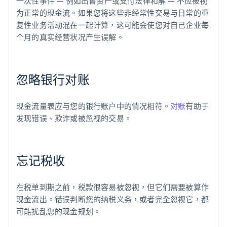
一次性事件 — 例如出售资产或支付法律和解 — 不应被视
为正常的现金流。如果您将这些非经常性交易与日常的重
复性业务活动混在一起计算，这可能会使您对自己企业每
个月的真实经营状况产生误解。
忽略银行对账
现金流量表应与您的银行账户中的情况相符。
对账
有助于
发现错误、欺诈或被忽视的交易。
忘记税收
阿联酋
在税单到期之前，税款很容易被忽视，但它们需要被算作
English
爱尔兰
现金流出。错误判断您的纳税义务，或者完全忽视它，都
English
可能扰乱您的现金规划。
爱沙尼亚