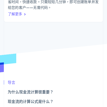
125+
Stripe Sigma
省时间，快速收款。只需短短几分钟，即可创建账单并发
产品路线图
SaaS
自定义报告
Authorization
Sessions 年度大会
给您的客户——无需代码。
Boost
Data Pipeline
招聘
了解更多
支付成功率优
数据同步
资源
新闻编辑室
化
Stripe Press
Link
按行业
应用程序集成
加速结账
代码示例
AI 企业
开发者博客
创作者经济
API 状态
联系
游戏
酒店、旅游与休闲
联系销售
更多
保险
成为合作伙伴
Product roadmap
媒体与娱乐
了解未来规划
非营利组织
专业服务
Radar
公共部门
欺诈防范
零售
Atlas
初创企业注册
导言
Climate
生态系统
碳移除
为什么现金流计算很重要？
合作伙伴
现金流的计算公式是什么？
Stripe App Marketplace