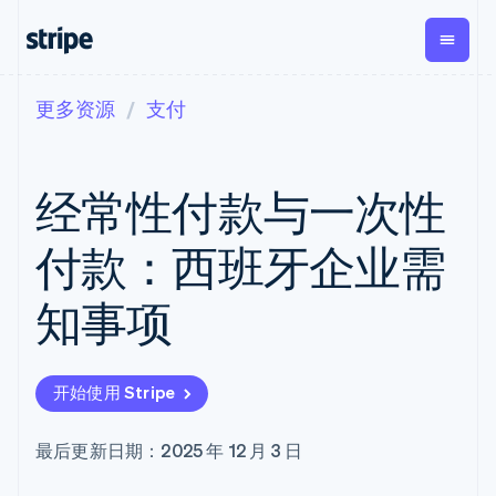
更多资源
支付
按企业阶段
文档
学习
支付
营收
资金管理
平台
易市
大型企业
Stripe 文档
博客
Payments
Billing
Treasury
初创企业
API 参考文档
客户案例
经常性付款与一次性
在线支付
经常性收入
Con
库与 SDK
指南
企业财务
Managed
Metronome
Stripe Apps
Payments
按用量计费
Global
平台
付款：西班牙企业需
备案商家解决
Payouts
Subscriptions
Capi
按应用场景
方案
平
支持
向第三方
订阅管理
Payment links
客户
知事项
指南
智能体商务
打款
Invoicing
Trea
加密货币
获取支持
无代码支付
一次性或定期
Capital
平
电子商务
接受线上付款
托管支持方案
企业融资
Checkout
账单
嵌入
嵌入式金融
实施预置结账流程
专业服务
预构建支付界
Crypto
Tax
融服
开始使用 Stripe
财务自动化
构建平台或交易市场
钱包、稳
面
销售税和增值
Iss
全球化企业
管理订阅
定币发行
Elements
税自动化
实体
应用内支付
提供按用量计费
灵活的 UI 组件
和发卡基
Crypto
Revenue
虚拟
最后更新日期：2025 年 12 月 3 日
交易市场
发行稳定币支持的支付卡
Onramp
支付方式
Recognition
础设施
公司
资金管理
通过智能体配置和管理服
可嵌入的
支持 125 种以
会计自动化
平台
务