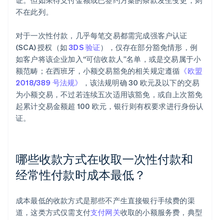
证。但如果待支付金额或已签约方案的条款发生变更，则
不在此列。
对于一次性付款，几乎每笔交易都需完成强客户认证
(SCA) 授权（如
3DS 验证
），仅存在部分豁免情形，例
如客户将该企业加入“可信收款人”名单，或是交易属于小
额范畴；在西班牙，小额交易豁免的相关规定遵循
《欧盟
2018/389 号法规》
，该法规明确 30 欧元及以下的交易
为小额交易，不过若连续五次适用该豁免，或自上次豁免
起累计交易金额超 100 欧元，银行则有权要求进行身份认
证。
哪些收款方式在收取一次性付款和
经常性付款时成本最低？
成本最低的收款方式是那些不产生直接银行手续费的渠
道，这类方式仅需支付
支付网关
收取的小额服务费，典型