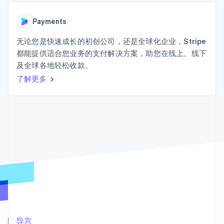
加密货币
上
Stripe Sigma
产品路线图
SaaS
自定义报告
购买
Terminal
Sessions 年度大会
线下支付
Data Pipeline
Payments
招聘
数据同步
Authorization
资讯中心
Boost
资源
无论您是快速成长的初创公司，还是全球化企业，Stripe
Stripe Press
支付成功率优
按行业
都能提供适合您业务的支付解决方案，助您在线上、线下
化
应用集成
及全球各地轻松收款。
Link
AI 企业
代码示例
加速结账
创作者经济
开发者博客
了解更多
联系
Financial
游戏
API 状态
Connections
酒店、旅游与休闲
联系销售
关联金融账户
保险
成为合作伙伴
数据
媒体与娱乐
非营利组织
专业服务
公共部门
零售
更多
Product roadmap
了解未来规划
生态系统
Radar
欺诈防范
合作伙伴
Atlas
Stripe App Marketplace
导言
初创企业注册