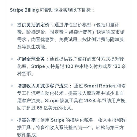
Stripe Billing 可帮助企业实现以下目标：
提供灵活的定价：
通过弹性定价模型（包括用量计
费、阶梯定价、固定费 + 超额计费等）快速响应市场
需求，内置优惠券、免费试用、按比例计费与附加服
务等原生功能。
扩展全球业务：
通过提供客户偏好的支付方式提升转
化率。Stripe 支持超过 100 种本地支付方式及 130 余
阿联酋
种货币。
English
爱尔兰
增加收入并减少客户流失：
通过 Smart Retries 和恢
English
复工作流程自动化技术，提高收入获取率并减少非自
爱沙尼亚
愿客户流失。Stripe 恢复工具在 2024 年帮助用户挽
English
回了超过 65 亿美元的收入。
奥地利
Deutsch
English
提高效率：
使用 Stripe 的模块化税务、收入申报和数
澳大利亚
据工具，将多个收入系统整合为一个。轻松与第三方
English
巴西
软件集成。