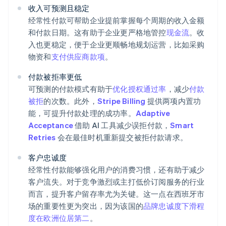
收入可预测且稳定
经常性付款可帮助企业提前掌握每个周期的收入金额
和付款日期。这有助于企业更严格地管控
现金流
。收
入也更稳定，便于企业更顺畅地规划运营，比如采购
物资和
支付供应商款项
。
付款被拒率更低
可预测的付款模式有助于
优化授权通过率
，减少
付款
被拒
的次数。此外，
Stripe Billing
提供两项内置功
能，可提升付款处理的成功率。
Adaptive
Acceptance
借助 AI 工具减少误拒付款，
Smart
Retries
会在最佳时机重新提交被拒付款请求。
客户忠诚度
经常性付款能够强化用户的消费习惯，还有助于减少
客户流失。对于竞争激烈或主打低价订阅服务的行业
而言，提升客户留存率尤为关键。这一点在西班牙市
场的重要性更为突出，因为该国的
品牌忠诚度下滑程
度在欧洲位居第二
。