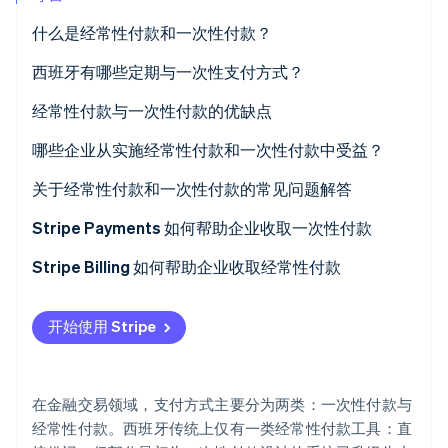
Climate
什么是经常性付款和一次性付款？
碳移除
西班牙有哪些定期与一次性支付方式？
Identity
在线身份验证
经常性支付方式
经常性付款与一次性付款的优缺点
一次性支付方式
经常性付款的优点
哪些企业从实施经常性付款和一次性付款中受益？
同时支持一次性付款与经常性付款的方式
经常性付款的缺点
可能从经常性付款中受益的企业
关于经常性付款和一次性付款的常见问题解答
Stripe Sessions 2026
一次性付款的优点
适合采用一次性付款的企业
企业能否同时支持定期付款与一次性付款？
Stripe Payments 如何帮助企业收取一次性付款
了解 Stripe 如何为 AI 构建经济基础设施。
立即观看
一次性付款的缺点
强客户认证 (SCA) 对经常性付款和一次性付款的影响
Stripe Billing 如何帮助企业收取经常性付款
有何不同？
开始使用 Stripe
哪些收款方式在收取一次性付款和经常性付款时成本最
低？
在金融交易领域，支付方式主要分为两类：一次性付款与
经常性付款。西班牙传统上仅有一类经常性付款工具：直