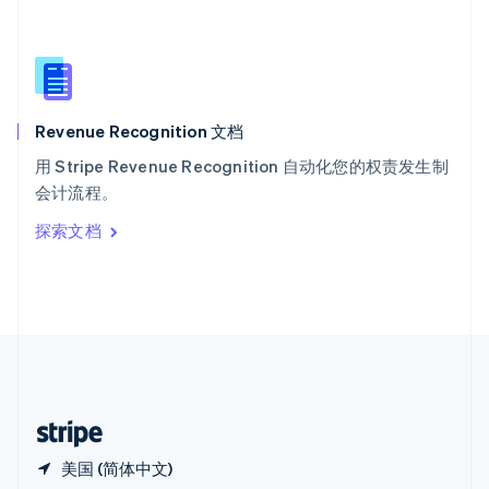
西班牙
Español
English
新加坡
English
简体中文
新西兰
English
Revenue Recognition 文档
匈牙利
English
用 Stripe Revenue Recognition 自动化您的权责发生制
意大利
会计流程。
Italiano
English
印度
探索文档
English
英国
English
直布罗陀
English
中国内地
简体中文
English
中国香港特别行政区
English
简体中文
美国 (简体中文)