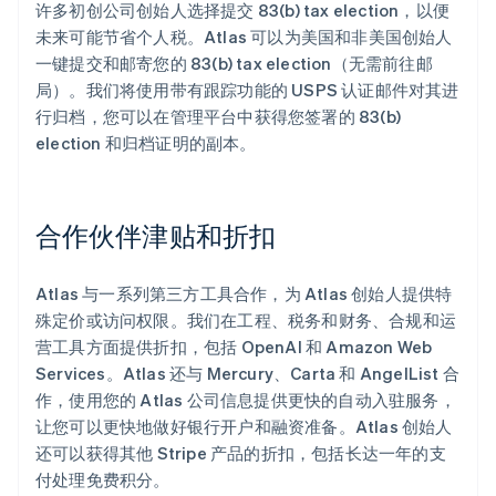
许多初创公司创始人选择提交 83(b) tax election，以便
未来可能节省个人税。Atlas 可以为美国和非美国创始人
一键提交和邮寄您的 83(b) tax election（无需前往邮
局）。我们将使用带有跟踪功能的 USPS 认证邮件对其进
行归档，您可以在管理平台中获得您签署的 83(b)
election 和归档证明的副本。
合作伙伴津贴和折扣
Atlas 与一系列第三方工具合作，为 Atlas 创始人提供特
殊定价或访问权限。我们在工程、税务和财务、合规和运
营工具方面提供折扣，包括 OpenAI 和 Amazon Web
阿联酋
Services。Atlas 还与 Mercury、Carta 和 AngelList 合
English
作，使用您的 Atlas 公司信息提供更快的自动入驻服务，
爱尔兰
让您可以更快地做好银行开户和融资准备。Atlas 创始人
English
爱沙尼亚
还可以获得其他 Stripe 产品的折扣，包括长达一年的支
English
付处理免费积分。