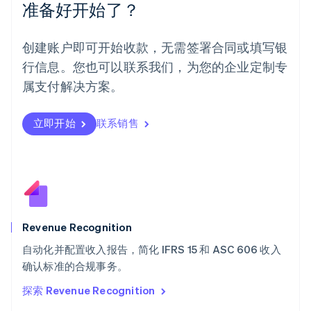
墨西哥
准备好开始了？
Español
English
挪威
English
创建账户即可开始收款，无需签署合同或填写银
葡萄牙
行信息。您也可以联系我们，为您的企业定制专
Português
English
日本
属支付解决方案。
日本語
English
瑞典
立即开始
联系销售
Svenska
English
瑞士
Deutsch
Français
Italiano
English
塞浦路斯
English
斯洛伐克
English
斯洛文尼亚
Revenue Recognition
English
Italiano
自动化并配置收入报告，简化 IFRS 15 和 ASC 606 收入
泰国
ไทย
English
确认标准的合规事务。
希腊
探索 Revenue Recognition
English