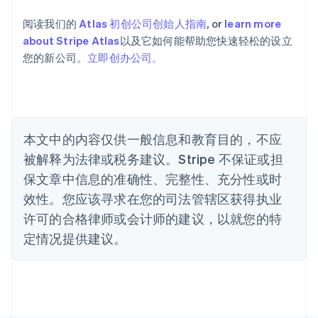
奥地利
Deutsch
English
阅读我们的
Atlas 初创公司创始人指南
, or
learn more
澳大利亚
about Stripe Atlas
以及它如何能帮助您快速轻松的设立
English
巴西
您的新公司。
立即创办公司。
Português
English
保加利亚
English
比利时
Nederlands
Français
Deutsch
English
本文中的内容仅供一般信息和教育目的，不应
波兰
被解释为法律或税务建议。Stripe 不保证或担
English
丹麦
保文章中信息的准确性、完整性、充分性或时
English
效性。您应该寻求在您的司法管辖区获得执业
德国
Deutsch
English
许可的合格律师或会计师的建议，以就您的特
法国
定情况提供建议。
Français
English
芬兰
English
Svenska
荷兰
Nederlands
English