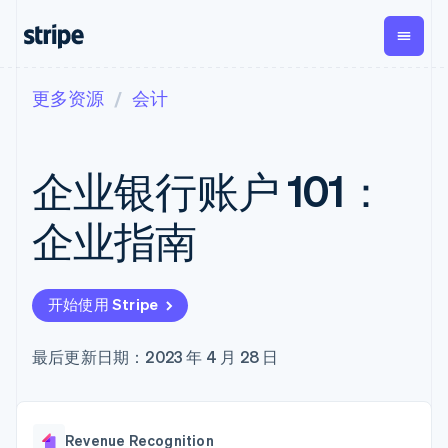
更多资源
会计
按企业阶段
文档
学习
支付
营收
资金管理
平台
易市
大型企业
Stripe 文档
博客
Payments
Billing
Treasury
初创企业
API 参考文档
客户案例
企业银行账户 101：
在线支付
经常性收入
Con
库与 SDK
指南
企业财务
Managed
Metronome
Stripe Apps
Payments
按用量计费
Global
平台
企业指南
备案商家解决
Payouts
Subscriptions
Capi
按应用场景
方案
平
支持
向第三方
订阅管理
Payment links
客户
指南
智能体商务
打款
Invoicing
Trea
加密货币
获取支持
无代码支付
一次性或定期
Capital
开始使用 Stripe
平
电子商务
接受线上付款
托管支持方案
企业融资
Checkout
账单
嵌入
嵌入式金融
实施预置结账流程
专业服务
预构建支付界
Crypto
Tax
融服
财务自动化
构建平台或交易市场
最后更新日期：2023 年 4 月 28 日
钱包、稳
面
销售税和增值
Iss
全球化企业
管理订阅
定币发行
Elements
税自动化
实体
应用内支付
提供按用量计费
灵活的 UI 组件
和发卡基
Crypto
Revenue
虚拟
交易市场
发行稳定币支持的支付卡
Onramp
Payment
Recognition
础设施
公司
资金管理
通过智能体配置和管理服
可嵌入的
methods
会计自动化
Revenue Recognition
平台
务