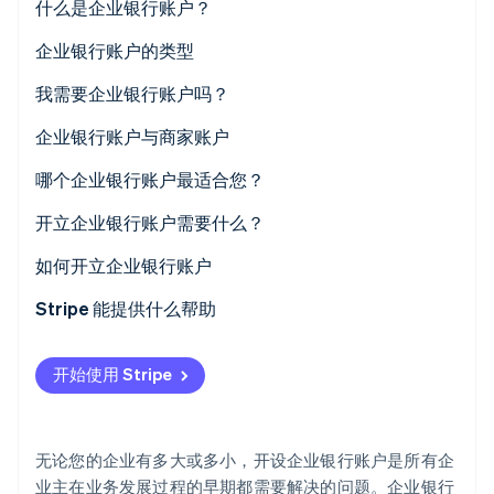
什么是企业银行账户？
初创企业注册
企业银行账户的类型
Climate
碳移除
我需要企业银行账户吗？
Identity
在线身份验证
企业银行账户与商家账户
哪个企业银行账户最适合您？
开立企业银行账户需要什么？
Stripe Sessions 2026
如何开立企业银行账户
了解 Stripe 如何为 AI 构建经济基础设施。
立即观看
1. 确定您想要的帐户类型
Stripe 能提供什么帮助
2. 研究银行账户选项
Stripe Atlas 申请
开始使用 Stripe
3. 缩小列表范围
在特拉华州设立公司
4. 与您的首选银行进行对话
获取国税局税号 (EIN)
无论您的企业有多大或多小，开设企业银行账户是所有企
5. 选择银行机构
购买公司股份
业主在业务发展过程的早期都需要解决的问题。企业银行