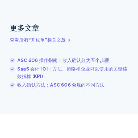
加拿大
English
Français
捷克
English
克罗地亚
更多文章
English
Italiano
拉脱维亚
查看所有“开账单”相关文章
English
立陶宛
English
ASC 606 操作指南：收入确认分为五个步骤
列支敦士登
Deutsch
English
SaaS 会计 101：方法、策略和企业可以使用的关键绩
卢森堡
效指标 (KPI)
Français
Deutsch
English
收入确认方法：ASC 606 合规的不同方法
罗马尼亚
English
马尔他
English
马来西亚
English
简体中文
美国
English
Español
简体中文