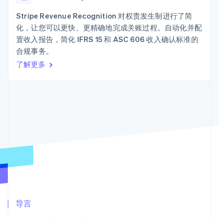
接入 125+ 种支
加密货币
Stripe Sigma
产品路线图
SaaS
付方式
自定义报告
购买
Sessions 年度大会
Stripe Revenue Recognition 对权责发生制进行了简
Terminal
Data Pipeline
招聘
化，让您可以更快、更精确地完成关账过程。自动化并配
线下支付
数据同步
资讯中心
Authorization
资源
置收入报告，简化 IFRS 15 和 ASC 606 收入确认标准的
Stripe Press
Boost
按行业
合规事务。
支付成功率优
应用集成
了解更多
化
AI 企业
代码示例
Link
创作者经济
开发者博客
联系
加速结账
游戏
API 状态
Financial
酒店、旅游与休闲
联系销售
Connections
保险
成为合作伙伴
关联金融账户
媒体与娱乐
数据
非营利组织
专业服务
公共部门
零售
更多
Product roadmap
了解未来规划
生态系统
Radar
合作伙伴
欺诈防范
导言
Stripe App Marketplace
Atlas