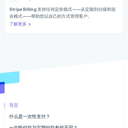
加密货币
125+
Stripe Sigma
产品路线图
SaaS
自定义报告
购买
Terminal
Sessions 年度大会
Stripe Billing 支持任何定价模式——从定期到分级和混
线下支付
Data Pipeline
招聘
合模式——帮助您以自己的方式管理客户。
数据同步
Authorization
资源
新闻编辑室
Boost
了解更多
Stripe Press
支付成功率优
按行业
应用程序集成
化
代码示例
Link
AI 企业
开发者博客
加速结账
创作者经济
API 状态
联系
Financial
游戏
Connections
酒店、旅游与休闲
联系销售
关联金融账户
保险
成为合作伙伴
数据
媒体与娱乐
非营利组织
专业服务
公共部门
零售
更多
Product roadmap
了解未来规划
导言
生态系统
Radar
欺诈防范
什么是一次性支付？
合作伙伴
Atlas
Stripe App Marketplace
一次性付款与定期付款有何不同？
初创企业注册