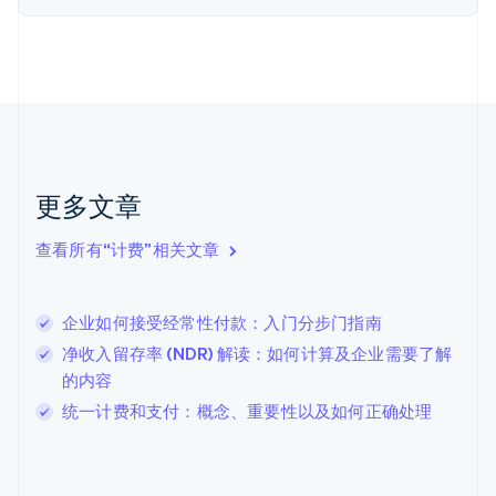
English
Svenska
荷兰
Nederlands
English
加拿大
English
Français
捷克
English
克罗地亚
English
Italiano
更多文章
拉脱维亚
English
查看所有“计费”相关文章
立陶宛
English
列支敦士登
企业如何接受经常性付款：入门分步门指南
Deutsch
English
卢森堡
净收入留存率 (NDR) 解读：如何计算及企业需要了解
Français
Deutsch
English
的内容
罗马尼亚
统一计费和支付：概念、重要性以及如何正确处理
English
马尔他
English
马来西亚