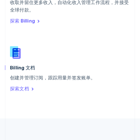
ไทย
English
收取并留住更多收入，自动化收入管理工作流程，并接受
希腊
全球付款。
English
探索 Billing
西班牙
Español
English
新加坡
English
简体中文
新西兰
English
匈牙利
English
Billing 文档
意大利
创建并管理订阅，跟踪用量并签发账单。
Italiano
English
印度
探索文档
English
英国
English
直布罗陀
English
中国内地
简体中文
English
中国香港特别行政区