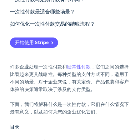
Climate
一次性付款
一次性付款最适合哪些场景？
碳移除
经常性付款
零售和电子商务
如何优化一次性付款交易的结账流程？
Identity
在线身份验证
按项目或会话计费的服务
保持快速和专注
开始使用 Stripe
活动、旅行和票务
让人们以房客身份结账
某些数字商品
支持首选支付方式
Stripe Sessions 2026
许多企业处理一次性付款和
经常性付款
，它们之间的选择
了解 Stripe 如何为 AI 构建经济基础设施。
某些非营利组织和筹款捐款
增强移动
比看起来更具战略性。每种类型的支付方式不同，适用于
立即观看
不同的场景。对于企业来说，有关定价、产品包装和客户
附加组件、升级或安装费
信号透明度和安全性
体验的决策通常取决于涉及的支付类型。
便于注册重复购买
下面，我们将解释什么是一次性付款，它们在什么情况下
使用专用的结账工具
最有意义，以及如何为您的企业优化它们。
将结账视为产品的一部分
目录