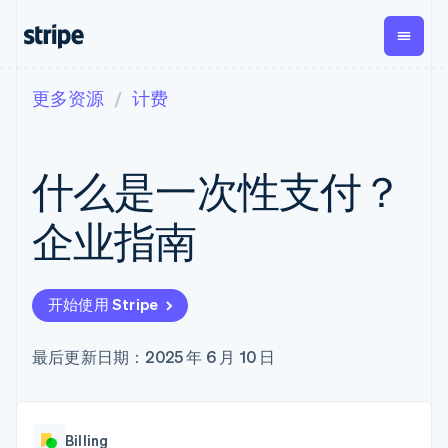
更多资源
计费
按企业阶段
文档
学习
支付
营收
资金管理
平台
易市
大型企业
Stripe 文档
博客
Payments
Billing
Treasury
初创企业
API 参考文档
客户案例
什么是一次性支付？
在线支付
经常性收入
Con
库与 SDK
指南
企业财务
Managed
Metronome
Stripe Apps
Payments
按用量计费
Global
平台
企业指南
备案商家解决
Payouts
Subscriptions
Capi
按应用场景
方案
平
支持
向第三方
订阅管理
Payment links
客户
指南
智能体商务
打款
Invoicing
Trea
加密货币
获取支持
无代码支付
一次性或定期
Capital
开始使用 Stripe
平
电子商务
接受线上付款
管理支持方案
企业融资
Checkout
账单
嵌入
嵌入式金融
实施预建结账流程
专业服务
预构建支付界
Crypto
Tax
融服
财务自动化
构建平台或交易市场
最后更新日期：2025 年 6 月 10 日
钱包、稳
面
销售税和增值
Iss
全球化企业
管理订阅
定币发行
Elements
税自动化
实体
应用内支付
提供按用量计费
灵活的 UI 组件
和发卡基
Crypto
Revenue
虚拟
交易市场
发行稳定币支持的支付卡
Onramp
支付方式
Recognition
础设施
公司
资金管理
使用代理预配和管理服务
可嵌入的
Access to
会计自动化
Billing
平台