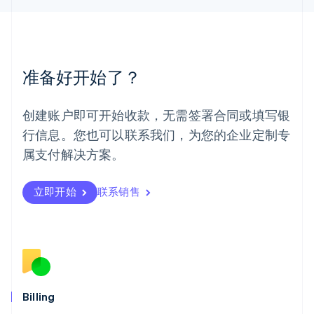
English
简体中文
美国
English
Español
简体中文
墨西哥
Español
English
准备好开始了？
挪威
English
葡萄牙
创建账户即可开始收款，无需签署合同或填写银
Português
English
行信息。您也可以联系我们，为您的企业定制专
日本
日本語
English
属支付解决方案。
瑞典
Svenska
English
瑞士
立即开始
联系销售
Deutsch
Français
Italiano
English
塞浦路斯
English
斯洛伐克
English
斯洛文尼亚
English
Italiano
Billing
泰国