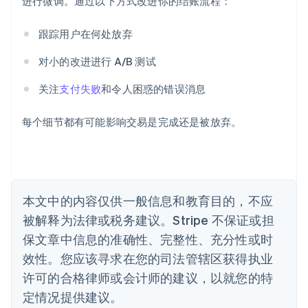
进行微调。通过以下方式改进你的结账流程：
English
爱沙尼亚
跟踪用户在何处放弃
English
奥地利
对小的改进进行 A/B 测试
Deutsch
English
澳大利亚
关注
支付失败
和令人困惑的错误消息
English
巴西
Português
English
每个细节都有可能影响交易是完成还是被放弃。
保加利亚
English
比利时
Nederlands
Français
Deutsch
English
波兰
本文中的内容仅供一般信息和教育目的，不应
English
丹麦
被解释为法律或税务建议。Stripe 不保证或担
English
保文章中信息的准确性、完整性、充分性或时
德国
效性。您应该寻求在您的司法管辖区获得执业
Deutsch
English
法国
许可的合格律师或会计师的建议，以就您的特
Français
English
定情况提供建议。
芬兰