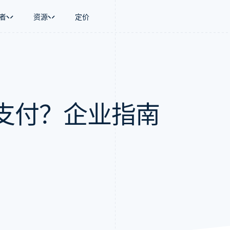
者
资源
定价
景
指南
按行业
公司
资金管理
平台和交易市
商务
持
接受线上付款
AI 企业
产品路线图
Global Payouts
Connect
币
持方案
实施预置结账流程
创作者经济
Sessions 年度大会
向第三方打款
平台支付
务
务
构建平台或交易市场
游戏
招聘
支付？企业指南
金融
管理订阅
酒店、旅游与休闲
资讯中心
动化
提供按用量计费
保险
Stripe Press
企业
发行稳定币支持的支付卡
媒体与娱乐
支付
通过智能体配置和管理服务
非营利组织
场
专业服务
理
公共部门
零售
化
on