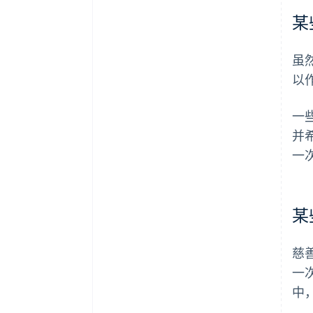
某
虽
以
一
并
一
某
慈
一
中