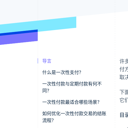
导言
许
付
什么是一次性支付？
取
一次性付款与定期付款有何不
同？
下
它
一次性付款
一次性付款最适合哪些场景？
经常性付款
零售和电子商务
如何优化一次性付款交易的结账
目
流程？
按项目或会话计费的服务