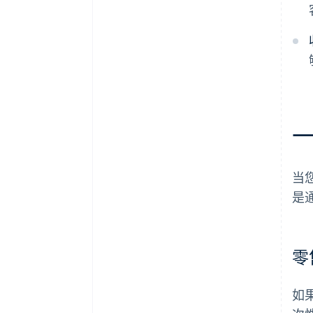
当
是
零
如