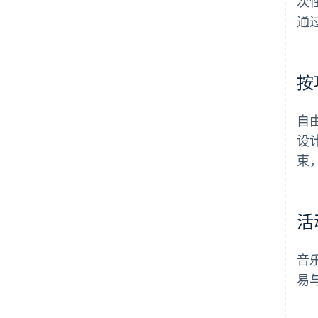
次
通
按
自
设
束
活
音
易