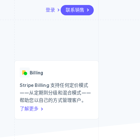
登录
联系销售
资源
生态系统
联系
场
更多
应用集成
合作伙伴
联系销售
Product roadmap
代码示例
Stripe App Marketplace
成为合作伙伴
了解未来规划
开发者博客
API 状态
Radar
欺诈防范
Billing
Atlas
初创企业注册
Stripe Billing 支持任何定价模式
——从定期到分级和混合模式——
Climate
碳移除
帮助您以自己的方式管理客户。
了解更多