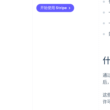
保持快速和专注
活动、旅行和票务
开始使用 Stripe
让人们以房客身份结账
某些数字商品
支持首选支付方式
某些非营利组织和筹款捐款
增强移动
附加组件、升级或安装费
信号透明度和安全性
便于注册重复购买
使用专用的结账工具
将结账视为产品的一部分
通
后
这
许