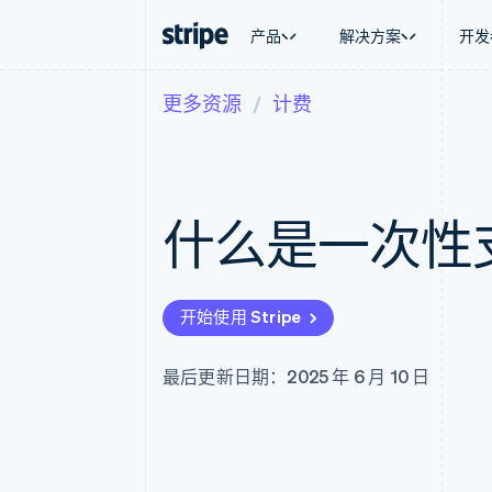
产品
解决方案
开发
更多资源
计费
按企业阶段
文档
学习
按应用场
支持
支付
营收
大型企业
Stripe 文档
博客
智能体
获取支
Payments
Billing
初创企业
API 参考文档
客户案例
加密货
托管支
在线支付
经常性收入
库与 SDK
指南
电子商
专业服
Payment links
Metronome
Stripe Apps
什么是一次性
嵌入式
无代码支付
按用量计费
财务自
Checkout
Subscriptions
全球化
预构建支付界面
订阅管理
应用内
Elements
Invoicing
交易市
灵活的 UI 组件
一次性或定期账单
开始使用 Stripe
资金管
Payment methods
Tax
平台
接入 125+ 种支付方式
销售税和增值税自动
SaaS
Authorization Boost
Revenue Recogniti
最后更新日期：2025 年 6 月 10 日
支付成功率优化
会计自动化
Link
Stripe Sigma
加速结账
自定义报告
Data Pipeline
数据同步