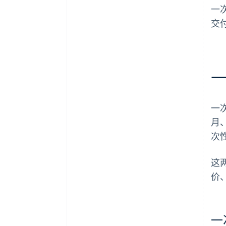
一
交
一
月
次
这
价
一