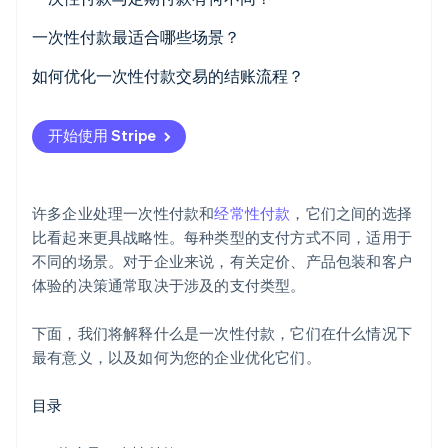
一次性付款
一次性付款最适合哪些场景？
经常性付款
零售和电子商务
如何优化一次性付款交易的结账流程？
Stripe Sessions 2026
按项目或会话计费的服务
保持快速和专注
了解 Stripe 如何为 AI 构建经济基础设施。
开始使用 Stripe
立即观看
活动、旅行和票务
让人们以房客身份结账
某些数字商品
支持首选支付方式
许多企业处理一次性付款和
经常性付款
，它们之间的选择
某些非营利组织和筹款捐款
增强移动
比看起来更具战略性。每种类型的支付方式不同，适用于
不同的场景。对于企业来说，有关定价、产品包装和客户
附加组件、升级或安装费
信号透明度和安全性
体验的决策通常取决于涉及的支付类型。
便于注册重复购买
下面，我们将解释什么是一次性付款，它们在什么情况下
使用专用的结账工具
最有意义，以及如何为您的企业优化它们。
将结账视为产品的一部分
目录