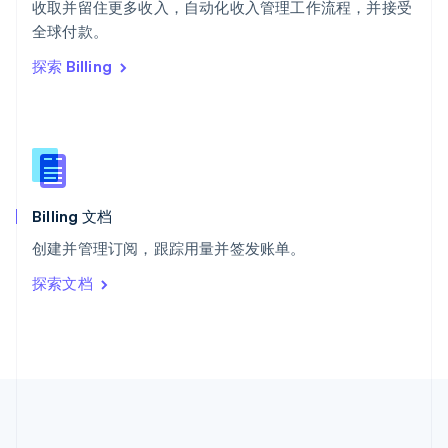
ไทย
English
收取并留住更多收入，自动化收入管理工作流程，并接受
希腊
全球付款。
English
探索 Billing
西班牙
Español
English
新加坡
English
简体中文
新西兰
English
匈牙利
English
Billing 文档
意大利
创建并管理订阅，跟踪用量并签发账单。
Italiano
English
印度
探索文档
English
英国
English
直布罗陀
English
中国内地
简体中文
English
中国香港特别行政区