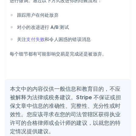
进行微调。通过以下方式改进你的结账流程：
English
爱沙尼亚
跟踪用户在何处放弃
English
奥地利
对小的改进进行 A/B 测试
Deutsch
English
澳大利亚
关注
支付失败
和令人困惑的错误消息
English
巴西
Português
English
每个细节都有可能影响交易是完成还是被放弃。
保加利亚
English
比利时
Nederlands
Français
Deutsch
English
波兰
本文中的内容仅供一般信息和教育目的，不应
English
丹麦
被解释为法律或税务建议。Stripe 不保证或担
English
保文章中信息的准确性、完整性、充分性或时
德国
效性。您应该寻求在您的司法管辖区获得执业
Deutsch
English
法国
许可的合格律师或会计师的建议，以就您的特
Français
English
定情况提供建议。
芬兰