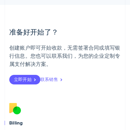
English
简体中文
美国
English
Español
简体中文
墨西哥
Español
English
准备好开始了？
挪威
English
葡萄牙
创建账户即可开始收款，无需签署合同或填写银
Português
English
行信息。您也可以联系我们，为您的企业定制专
日本
日本語
English
属支付解决方案。
瑞典
Svenska
English
瑞士
立即开始
联系销售
Deutsch
Français
Italiano
English
塞浦路斯
English
斯洛伐克
English
斯洛文尼亚
English
Italiano
Billing
泰国