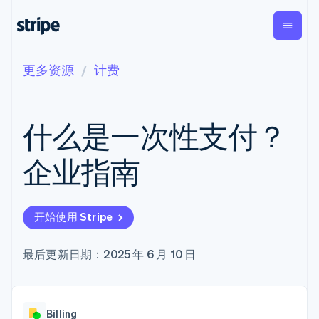
更多资源
计费
按企业阶段
文档
学习
支付
营收
资金管
平台
理
易市
大型企业
Stripe 文档
博客
Payments
Billing
初创企业
API 参考文档
客户案例
什么是一次性支付？
在线支付
经常性收入
Global
Conn
库与 SDK
指南
Managed
Metronome
Payouts
Stripe Apps
Payments
按用量计费
平台
企业指南
备案商家解决
Subscriptions
向第三
按应用场景
方案
方打款
支持
订阅管理
Payment links
Crypto
指南
智能体商务
Invoicing
钱包、
加密货币
获取支持
无代码支付
一次性或定期
开始使用 Stripe
稳定币
电子商务
接受线上付款
托管支持方案
Checkout
账单
发行和
嵌入式金融
实施预置结账流程
专业服务
预构建支付界
Tax
发卡基
财务自动化
构建平台或交易市场
最后更新日期：2025 年 6 月 10 日
面
销售税和增值
础设施
全球化企业
管理订阅
Elements
税自动化
应用内支付
提供按用量计费
灵活的 UI 组件
Revenue
交易市场
发行稳定币支持的支付卡
Payment
Recognition
公司
资金管理
通过智能体配置和管理服
methods
会计自动化
Billing
平台
务