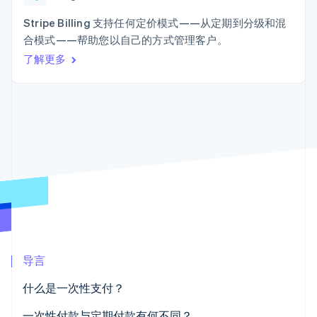
接入 125+ 种支
Stripe Sigma
产品路线图
SaaS
付方式
自定义报告
Sessions 年度大会
Stripe Billing 支持任何定价模式——从定期到分级和混
Terminal
Data Pipeline
招聘
合模式——帮助您以自己的方式管理客户。
线下支付
数据同步
资讯中心
Authorization
资源
了解更多
Stripe Press
Boost
按行业
支付成功率优
应用集成
化
AI 企业
代码示例
Link
创作者经济
开发者博客
联系
加速结账
游戏
API 状态
酒店、旅游与休闲
联系销售
保险
成为合作伙伴
媒体与娱乐
非营利组织
更多
专业服务
Product roadmap
公共部门
了解未来规划
零售
Radar
欺诈防范
导言
Atlas
生态系统
初创企业注册
什么是一次性支付？
合作伙伴
Climate
Stripe App Marketplace
碳移除
一次性付款与定期付款有何不同？