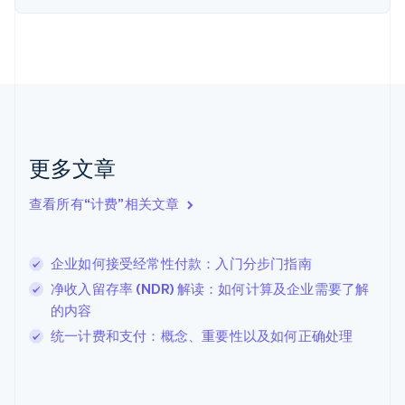
English
Svenska
荷兰
Nederlands
English
加拿大
English
Français
捷克
English
克罗地亚
English
Italiano
更多文章
拉脱维亚
English
查看所有“计费”相关文章
立陶宛
English
列支敦士登
企业如何接受经常性付款：入门分步门指南
Deutsch
English
卢森堡
净收入留存率 (NDR) 解读：如何计算及企业需要了解
Français
Deutsch
English
的内容
罗马尼亚
统一计费和支付：概念、重要性以及如何正确处理
English
马尔他
English
马来西亚