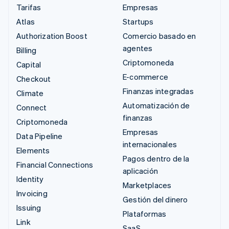
Tarifas
Empresas
Atlas
Startups
Authorization Boost
Comercio basado en
agentes
Billing
Criptomoneda
Capital
E-commerce
Checkout
Finanzas integradas
Climate
Automatización de
Connect
finanzas
Criptomoneda
Empresas
Data Pipeline
internacionales
Elements
Pagos dentro de la
Financial Connections
aplicación
Identity
Marketplaces
Invoicing
Gestión del dinero
Issuing
Plataformas
Link
SaaS