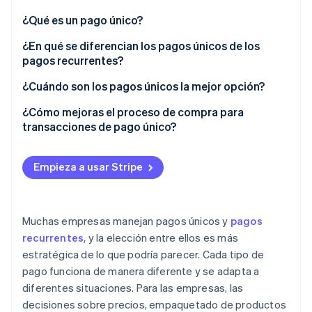
Sector público
Radar
¿Qué es un pago único?
Comercio minorista
Prevención de fraude
¿En qué se diferencian los pagos únicos de los
Atlas
pagos recurrentes?
Constitución de una startup
Ecosystem
Pagos únicos
¿Cuándo son los pagos únicos la mejor opción?
Climate
Eliminación de dióxido de carbono
Socios
Pagos recurrentes
Comercio minorista y e-commerce
¿Cómo mejoras el proceso de compra para
Stripe App Marketplace
Identity
transacciones de pago único?
Verificación de identidad en línea
Servicios facturados por proyecto o sesión
Mantenlo rápido y enfocado
Eventos, viajes y venta de entradas
Empieza a usar Stripe
Permite que las personas paguen como invitados
Ciertos bienes digitales
Acepta los métodos de pago preferidos
Stripe Sessions 2026
Ciertas donaciones de organizaciones sin fines de
Muchas empresas manejan pagos únicos y
pagos
Descubre cómo Stripe está construyendo la infraestructu
lucro y recaudación de fondos
Mejora para móviles
recurrentes
, y la elección entre ellos es más
para la IA.
Ver ahora
estratégica de lo que podría parecer. Cada tipo de
Complementos, mejoras o tarifas de configuración
Señala transparencia y seguridad
pago funciona de manera diferente y se adapta a
Facilita el registro para la repetición de compras
diferentes situaciones. Para las empresas, las
decisiones sobre precios, empaquetado de productos
Usa herramientas de proceso de compra dedicadas