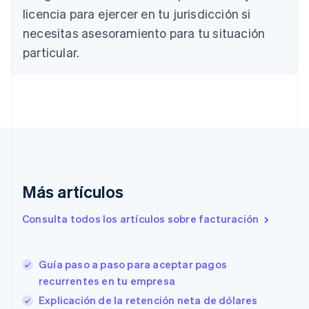
Português
English
licencia para ejercer en tu jurisdicción si
Bulgaria
necesitas asesoramiento para tu situación
English
Canadá
particular.
English
Français
China continental
简体中文
English
Chipre
English
Croacia
English
Italiano
Dinamarca
English
Más artículos
Emiratos Árabes Unidos
English
Consulta todos los artículos sobre facturación
Eslovaquia
English
Eslovenia
Guía paso a paso para aceptar pagos
English
Italiano
España
recurrentes en tu empresa
Español
English
Explicación de la retención neta de dólares
Estados Unidos