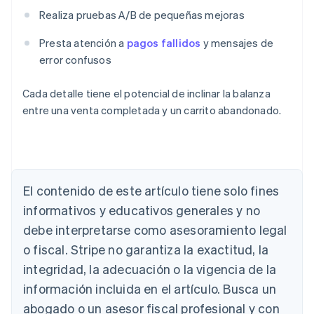
Realiza pruebas A/B de pequeñas mejoras
Presta atención a
pagos fallidos
y mensajes de
error confusos
Cada detalle tiene el potencial de inclinar la balanza
entre una venta completada y un carrito abandonado.
El contenido de este artículo tiene solo fines
Alemania
informativos y educativos generales y no
Deutsch
English
Australia
debe interpretarse como asesoramiento legal
English
o fiscal. Stripe no garantiza la exactitud, la
Austria
integridad, la adecuación o la vigencia de la
Deutsch
English
Bélgica
información incluida en el artículo. Busca un
Nederlands
Français
Deutsch
English
abogado o un asesor fiscal profesional y con
Brasil