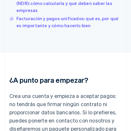
(NDR): cómo calcularla y qué deben saber las
English
Español
简体中文
Estonia
empresas
English
Facturación y pagos unificados: qué es, por qué
Finlandia
es importante y cómo hacerlo bien
English
Svenska
Francia
Français
English
Gibraltar
English
Grecia
English
Hungría
English
¿A punto para empezar?
India
English
Irlanda
Crea una cuenta y empieza a aceptar pagos:
English
no tendrás que firmar ningún contrato ni
Italia
proporcionar datos bancarios. Si lo prefieres,
Italiano
English
Japón
puedes ponerte en contacto con nosotros y
日本語
English
diseñaremos un paquete personalizado para
Letonia