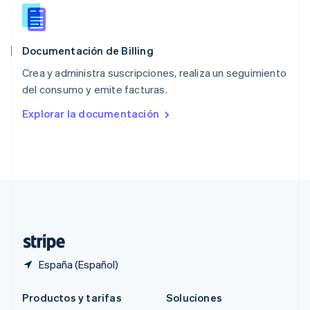
Português
English
RAE de Hong Kong, China
English
简体中文
Documentación de Billing
Reino Unido
English
Crea y administra suscripciones, realiza un seguimiento
República Checa
del consumo y emite facturas.
English
Rumanía
Explorar la documentación
English
Singapur
English
简体中文
Suecia
Svenska
English
Suiza
Deutsch
Français
Italiano
English
Tailandia
ไทย
English
España (Español)
Productos y tarifas
Soluciones