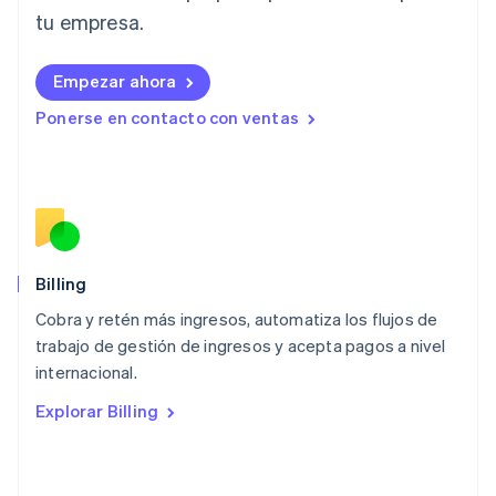
English
tu empresa.
Liechtenstein
Deutsch
English
Empezar ahora
Lituania
English
Ponerse en contacto con ventas
Luxemburgo
Français
Deutsch
English
Malasia
English
简体中文
Malta
English
México
Español
English
Billing
Noruega
Cobra y retén más ingresos, automatiza los flujos de
English
trabajo de gestión de ingresos y acepta pagos a nivel
Nueva Zelanda
English
internacional.
Países Bajos
Explorar Billing
Nederlands
English
Polonia
English
Portugal