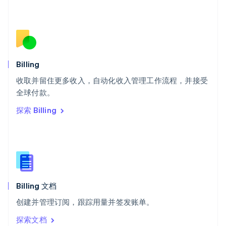
塞浦路斯
English
斯洛伐克
English
斯洛文尼亚
English
Italiano
Billing
泰国
ไทย
English
收取并留住更多收入，自动化收入管理工作流程，并接受
希腊
全球付款。
English
探索 Billing
西班牙
Español
English
新加坡
English
简体中文
新西兰
English
匈牙利
English
Billing 文档
意大利
创建并管理订阅，跟踪用量并签发账单。
Italiano
English
印度
探索文档
English