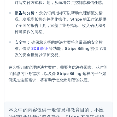
订阅支付方式和计划，从而增强了控制感和信任感。
报告与分析：
您的订阅指标可以帮助您理解流失情
况、发现增长机会并优化操作。Stripe 的工作流提供
了全面的报告工具，涵盖了业务指标、收入确认和各
阿联酋
种可操作的洞察。
English
爱尔兰
安全性：
确保您选择的解决方案符合最高的安全标
English
爱沙尼亚
准。借助
3DS 验证
等功能，Stripe Billing 提供了增
English
强的安全措施以保护交易。
奥地利
Deutsch
English
在选择订阅管理解决方案时，需要考虑许多因素。花时间
澳大利亚
了解您的业务需求，以及像 Stripe Billing 这样的平台如
English
巴西
何满足这些需求，将有助于您做出明智的决定。
Português
English
保加利亚
English
比利时
Nederlands
Français
Deutsch
English
本文中的内容仅供一般信息和教育目的，不应
波兰
被解释为法律或税务建议。Stripe 不保证或担
English