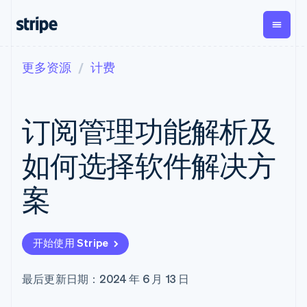
更多资源
计费
按企业阶段
文档
学习
支付
营收
资金管
平台
理
易市
大型企业
Stripe 文档
博客
Payments
Billing
初创企业
API 参考文档
客户案例
订阅管理功能解析及
在线支付
经常性收入
Global
Conn
库与 SDK
指南
Managed
Metronome
Payouts
Stripe Apps
Payments
按用量计费
平台
如何选择软件解决方
备案商家解决
Subscriptions
向第三
按应用场景
方案
方打款
支持
订阅管理
Payment links
Crypto
案
指南
智能体商务
Invoicing
钱包、
加密货币
获取支持
无代码支付
一次性或定期
稳定币
电子商务
接受线上付款
托管支持方案
Checkout
账单
发行和
嵌入式金融
实施预置结账流程
专业服务
预构建支付界
Tax
发卡基
开始使用 Stripe
财务自动化
构建平台或交易市场
面
销售税和增值
础设施
全球化企业
管理订阅
Elements
税自动化
应用内支付
提供按用量计费
灵活的 UI 组件
Revenue
最后更新日期：2024 年 6 月 13 日
交易市场
发行稳定币支持的支付卡
Payment
Recognition
公司
资金管理
通过智能体配置和管理服
methods
会计自动化
平台
务