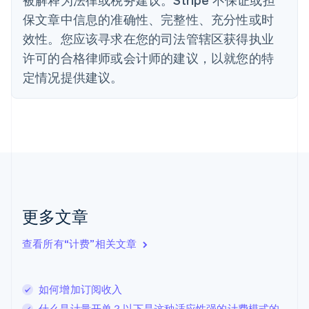
丹麦
保文章中信息的准确性、完整性、充分性或时
English
效性。您应该寻求在您的司法管辖区获得执业
德国
Deutsch
English
许可的合格律师或会计师的建议，以就您的特
法国
定情况提供建议。
Français
English
芬兰
English
Svenska
荷兰
Nederlands
English
加拿大
English
Français
捷克
English
克罗地亚
更多文章
English
Italiano
拉脱维亚
查看所有“计费”相关文章
English
立陶宛
English
如何增加订阅收入
列支敦士登
Deutsch
English
什么是计量开单？以下是这种适应性强的计费模式的