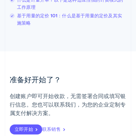
卢森堡
工作原理
Français
Deutsch
English
基于用量的定价 101：什么是基于用量的定价及其实
罗马尼亚
施策略
English
马尔他
English
马来西亚
English
简体中文
美国
English
Español
简体中文
墨西哥
Español
English
准备好开始了？
挪威
English
葡萄牙
创建账户即可开始收款，无需签署合同或填写银
Português
English
行信息。您也可以联系我们，为您的企业定制专
日本
日本語
English
属支付解决方案。
瑞典
Svenska
English
瑞士
立即开始
联系销售
Deutsch
Français
Italiano
English