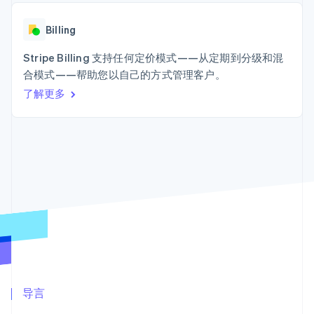
接入 125+ 种支
Stripe Sigma
产品路线图
SaaS
付方式
自定义报告
Sessions 年度大会
Terminal
Data Pipeline
Billing
招聘
线下支付
数据同步
资讯中心
Authorization
资源
Stripe Billing 支持任何定价模式——从定期到分级和混
Stripe Press
Boost
按行业
合模式——帮助您以自己的方式管理客户。
支付成功率优
应用集成
了解更多
化
AI 企业
代码示例
Link
创作者经济
开发者博客
联系
加速结账
游戏
API 状态
酒店、旅游与休闲
联系销售
保险
成为合作伙伴
媒体与娱乐
非营利组织
更多
专业服务
Product roadmap
公共部门
了解未来规划
零售
Radar
欺诈防范
Atlas
生态系统
初创企业注册
合作伙伴
导言
Climate
Stripe App Marketplace
碳移除