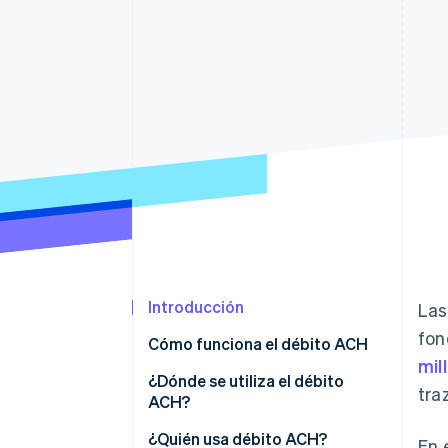
Introducción
Las
fon
Cómo funciona el débito ACH
mil
1. Se inicia la transacción y se
¿Dónde se utiliza el débito
tra
envía el pago
ACH?
2. La transacción se agrupa en
¿Quién usa débito ACH?
En 