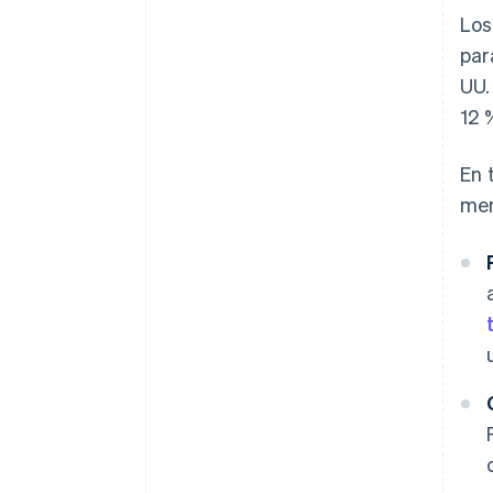
Los
par
UU.
12 
En 
men