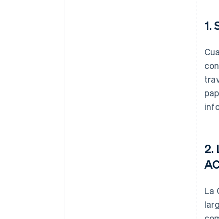
1.
Cua
con
tra
pap
inf
2.
A
La 
lar
com