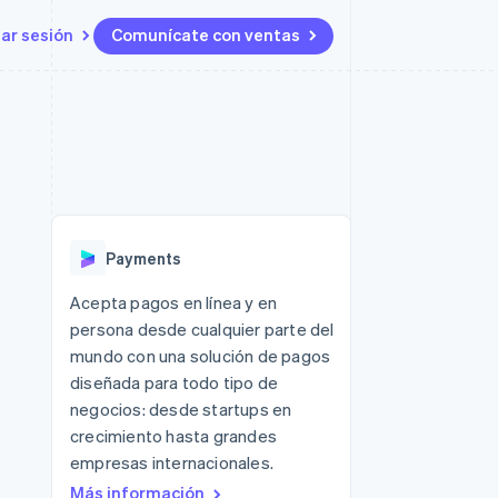
iar sesión
Comunícate con ventas
Recursos
Ecosistema
Contacto
 marketplaces
Más
Integraciones de aplicaciones
Socios
Contacta con ventas
Product roadmap
s
Ejemplos de código
Stripe App Marketplace
Conviértete en socio
Ver lo que viene
ataformas
Blog de desarrolladores
Estado de la API
Radar
Prevención de fraude
Payments
Atlas
Constitución de una startup
 lucro
Acepta pagos en línea y en
persona desde cualquier parte del
Climate
Eliminación de dióxido de
mundo con una solución de pagos
carbono
diseñada para todo tipo de
negocios: desde startups en
crecimiento hasta grandes
empresas internacionales.
Más información