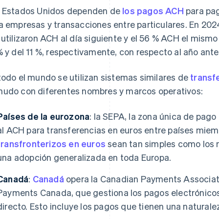
 Estados Unidos dependen de
los pagos ACH
para pag
a empresas y transacciones entre particulares. En 202
 utilizaron ACH al día siguiente y el 56 % ACH el mism
% y del 11 %, respectivamente, con respecto al año anter
todo el mundo se utilizan sistemas similares de
transf
udo con diferentes nombres y marcos operativos:
Países de la eurozona
: la SEPA, la zona única de pago 
al ACH para transferencias en euros entre países mie
transfronterizos en euros
sean tan simples como los n
una adopción generalizada en toda Europa.
Canadá
:
Canadá
opera la Canadian Payments Associat
Payments Canada, que gestiona los pagos electrónicos
directo. Esto incluye los pagos que tienen una naturale