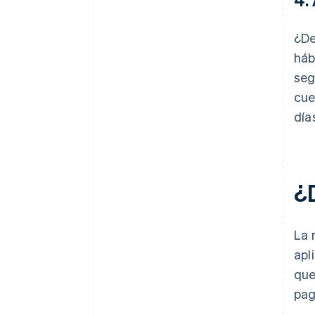
¿De
háb
seg
cue
día
¿
La 
apl
que
pag