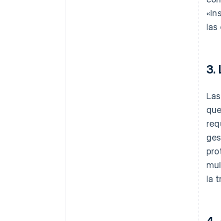
«In
las
3.
Las
que
req
ges
pro
mul
la 
4.