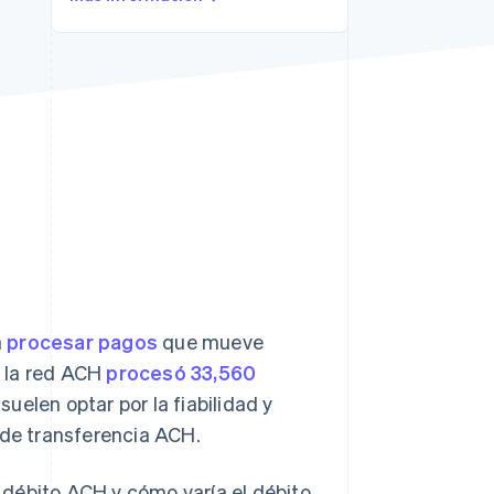
Sesiones de Stripe
2026
Descubre cómo Stripe
construye la
infraestructura
económica para la IA.
Mirar ahora
a
procesar pagos
que mueve
4 la red ACH
procesó 33,560
uelen optar por la fiabilidad y
 de transferencia ACH.
 débito ACH y cómo varía el débito